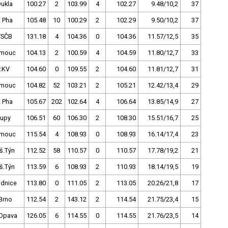
Dukla
100.27
2
103.99
4
102.27
9.48/10,2
37
 Pha
105.48
10
100.29
2
102.29
9.50/10,2
37
VSČB
131.18
4
104.36
0
104.36
11.57/12,5
35
omouc
104.13
2
100.59
4
104.59
11.80/12,7
33
v.KV
104.60
0
109.55
2
104.60
11.81/12,7
31
omouc
104.82
52
103.21
2
105.21
12.42/13,4
29
 Pha
105.67
202
102.64
4
106.64
13.85/14,9
27
lupy
106.51
60
106.30
2
108.30
15.51/16,7
25
omouc
115.54
4
108.93
0
108.93
16.14/17,4
23
š.Týn
112.52
58
110.57
0
110.57
17.78/19,2
21
š.Týn
113.59
6
108.93
2
110.93
18.14/19,5
19
dnice
113.80
0
111.05
2
113.05
20.26/21,8
17
Brno
112.54
2
143.12
2
114.54
21.75/23,4
15
Opava
126.05
6
114.55
0
114.55
21.76/23,5
14