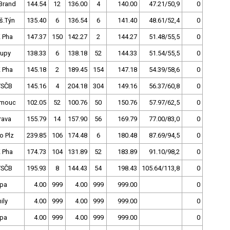
Brand
144.54
12
136.00
4
140.00
47.21/50,9
0
š.Týn
135.40
6
136.54
6
141.40
48.61/52,4
0
 Pha
147.37
150
142.27
2
144.27
51.48/55,5
0
lupy
138.33
6
138.18
52
144.33
51.54/55,5
0
 Pha
145.18
2
189.45
154
147.18
54.39/58,6
0
VSČB
145.16
4
204.18
304
149.16
56.37/60,8
0
omouc
102.05
52
100.76
50
150.76
57.97/62,5
0
rava
155.79
14
157.90
56
169.79
77.00/83,0
0
o Plz
239.85
106
174.48
6
180.48
87.69/94,5
0
 Pha
174.73
104
131.89
52
183.89
91.10/98,2
0
VSČB
195.93
8
144.43
54
198.43
105.64/113,8
0
ípa
4.00
999
4.00
999
999.00
0
ily
4.00
999
4.00
999
999.00
0
ípa
4.00
999
4.00
999
999.00
0