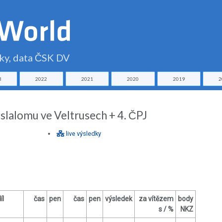
čky, data ČSK DV
3
2022
2021
2020
2019
2
 slalomu ve Veltrusech + 4. ČPJ
live výsledky
íl
čas
pen
čas
pen
výsledek
za vítězem
body
s / %
NKZ