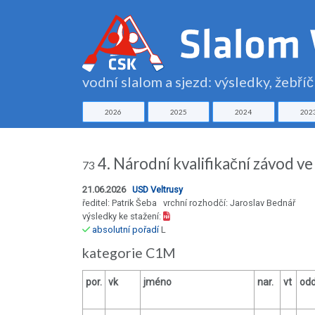
vodní slalom a sjezd: výsledky, žebří
2026
2025
2024
202
4. Národní kvalifikační závod ve
73
21.06.2026
USD Veltrusy
ředitel: Patrik Šeba vrchní rozhodčí: Jaroslav Bednář
výsledky ke stažení:
absolutní pořadí
L
kategorie C1M
por.
vk
jméno
nar.
vt
odd