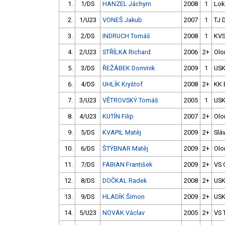
1.
1/DS
HANZEL Jáchym
2008
1
Lok
2.
1/U23
VONEŠ Jakub
2007
1
TJ 
3.
2/DS
INDRUCH Tomáš
2008
1
KVS
4.
2/U23
STŘÍLKA Richard
2006
2+
Ol
5.
3/DS
ŘEŽÁBEK Dominik
2009
1
USK
6.
4/DS
UHLÍK Kryštof
2008
2+
KK 
7.
3/U23
VĚTROVSKÝ Tomáš
2005
1
USK
8.
4/U23
KUTÍN Filip
2007
2+
Ol
9.
5/DS
KVAPIL Matěj
2009
2+
Slá
10.
6/DS
ŠTÝBNAR Matěj
2009
2+
Ol
11.
7/DS
FABIAN František
2009
2+
VS O
12.
8/DS
DOČKAL Radek
2008
2+
USK
13.
9/DS
HLADÍK Šimon
2009
2+
USK
14.
5/U23
NOVÁK Václav
2005
2+
VS 