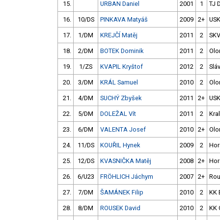
15.
URBAN Daniel
2001
1
TJ 
16.
10/DS
PINKAVA Matyáš
2009
2+
USK
17.
1/DM
KREJČÍ Matěj
2011
2
SK
18.
2/DM
BOTEK Dominik
2011
2
Ol
19.
1/ZS
KVAPIL Kryštof
2012
2
Slá
20.
3/DM
KRÁL Samuel
2010
2
Ol
21.
4/DM
SUCHÝ Zbyšek
2011
2+
USK
22.
5/DM
DOLEŽAL Vít
2011
2
Kra
23.
6/DM
VALENTA Josef
2010
2+
Ol
24.
11/DS
KOUŘIL Hynek
2009
2
Hor
25.
12/DS
KVASNIČKA Matěj
2008
2+
Hor
26.
6/U23
FRÖHLICH Jáchym
2007
2+
Rou
27.
7/DM
ŠAMÁNEK Filip
2010
2
KK 
28.
8/DM
ROUSEK David
2010
2
KK 