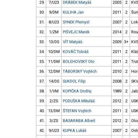
29.
7/U23
DRÁBEK Matyáš
2005
2
KVS
30.
9/DM
KULIHA Jan
2011
2
Šum
31.
8/U23
SYNEK Přemysl
2007
2
Lok
32.
1/ZM
PIŠVEJC Marek
2014
2
Rou
33.
13/DS
VÍT Matyáš
2009
3+
KVS
34.
10/DM
KOVÁČ Tobiáš
2011
2
Kláš
35.
11/DM
BOLEHOVSKÝ Oto
2011
2
Tru
36.
12/DM
TÁBORSKÝ Vojtěch
2010
2
Hor
37.
14/DS
SUKDOL Filip
2008
2
SK
38.
1/VM
KOPIČKA Ondřej
1989
2
Jab
39.
2/ZS
PODUŠKA Mikuláš
2012
2
USK
40.
13/DM
ŠTEFAN Vojtěch
2011
2
USK
41.
3/ZS
BASARABA Albert
2012
2
Ol
42.
9/U23
KUPKA Lukáš
2007
2
Ost