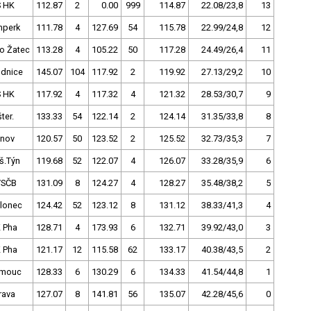
 HK
112.87
2
0.00
999
114.87
22.08/23,8
13
perk
111.78
4
127.69
54
115.78
22.99/24,8
12
o Žatec
113.28
4
105.22
50
117.28
24.49/26,4
11
dnice
145.07
104
117.92
2
119.92
27.13/29,2
10
 HK
117.92
4
117.32
4
121.32
28.53/30,7
9
ter.
133.33
54
122.14
2
124.14
31.35/33,8
8
tnov
120.57
50
123.52
2
125.52
32.73/35,3
7
š.Týn
119.68
52
122.07
4
126.07
33.28/35,9
6
VSČB
131.09
8
124.27
4
128.27
35.48/38,2
5
lonec
124.42
52
123.12
8
131.12
38.33/41,3
4
 Pha
128.71
4
173.93
6
132.71
39.92/43,0
3
 Pha
121.17
12
115.58
62
133.17
40.38/43,5
2
omouc
128.33
6
130.29
6
134.33
41.54/44,8
1
rava
127.07
8
141.81
56
135.07
42.28/45,6
0