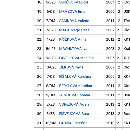
18.
6/U23
SOUČKOVÁ Lucie
2004
2
KVS
19.
6/DS
MRÁZOVÁ Ema
2009
2
USK
20.
7/DM
SAMKOVÁ Valerie
2011
2
Tře
21.
7/U23
MALÁ Magdalena
2007
2+
Ol
22.
1/ZS
KŘIŽKOVÁ Anna
2012
2
KK 
23.
8/U23
MACHUTOVÁ Iva
2003
2
Kra
24.
9/U23
PAVELKOVÁ Markéta
2005
2+
TJ 
25.
10/U23
JÍLKOVÁ Pavla
2007
2
Ol
26.
7/DS
PÍŠALOVÁ Karolína
2009
2
KK 
27.
8/DM
BERYLOVÁ Karolína
2011
2
Ol
28.
9/DM
JUMROVÁ Johana
2011
2
USK
29.
2/ZS
VONEŠOVÁ Adéla
2013
2
KK 
30.
3/ZS
PIŠVEJCOVÁ Bára
2013
2
Rou
31.
10/DM
PÁDIVÁ Františka
2010
2+
KK 