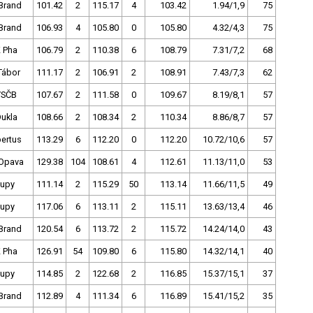
Brand
101.42
2
115.17
4
103.42
1.94/1,9
75
Brand
106.93
4
105.80
0
105.80
4.32/4,3
75
 Pha
106.79
2
110.38
6
108.79
7.31/7,2
68
Tábor
111.17
2
106.91
2
108.91
7.43/7,3
62
VSČB
107.67
2
111.58
0
109.67
8.19/8,1
57
Dukla
108.66
2
108.34
2
110.34
8.86/8,7
57
ertus
113.29
6
112.20
0
112.20
10.72/10,6
57
Opava
129.38
104
108.61
4
112.61
11.13/11,0
53
lupy
111.14
2
115.29
50
113.14
11.66/11,5
49
lupy
117.06
6
113.11
2
115.11
13.63/13,4
46
Brand
120.54
6
113.72
2
115.72
14.24/14,0
43
 Pha
126.91
54
109.80
6
115.80
14.32/14,1
40
lupy
114.85
2
122.68
2
116.85
15.37/15,1
37
Brand
112.89
4
111.34
6
116.89
15.41/15,2
35