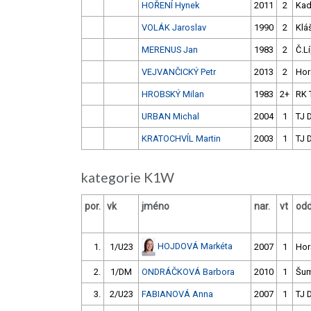
HOŘENÍ Hynek
2011
2
Ka
VOLÁK Jaroslav
1990
2
Kláš
MERENUS Jan
1983
2
Č.L
VEJVANČICKÝ Petr
2013
2
Hor
HROBSKÝ Milan
1983
2+
RK 
URBAN Michal
2004
1
TJ 
KRATOCHVÍL Martin
2003
1
TJ 
kategorie K1W
por.
vk
jméno
nar.
vt
odd
HOJDOVÁ Markéta
1.
1/U23
2007
1
Hor
2.
1/DM
ONDRÁČKOVÁ Barbora
2010
1
Šum
3.
2/U23
FABIANOVÁ Anna
2007
1
TJ 