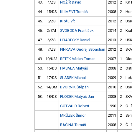
43.
4/ZS
NOŽÍŘ David
2012
2
KK 
44.
15/DS
KLIMENT Tomáš
2008
2
Hor
45.
5/ZS
KRÁL Vít
2012
2
USK
46.
2/ZM
SVOBODA František
2014
2
Kra
47.
6/ZS
HRADECKÝ Daniel
2013
2
USK
48.
7/ZS
PINKAVA Ondřej Sebastian
2012
2
SK
49.
10/U23
RETEK Václav Toman
2007
1
Ol
50.
16/DS
HASALA Matyáš
2008
2
Ost
51.
17/DS
SLÁDEK Michal
2009
2
Lok
52.
14/DM
DVORNÍK Štěpán
2010
2
USK
53.
18/DS
PLOCEK Matyáš Jan
2008
2
SK
GOTVALD Robert
1990
2
Č.L
MRŮZEK Šimon
2011
2
Sem
BAČINA Tomáš
2008
2
Č.L