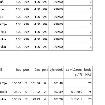
daň
4.00
999
4.00
999
999.00
0
ter.
4.00
999
4.00
999
999.00
0
ípa
4.00
999
4.00
999
999.00
0
š.Týn
4.00
999
4.00
999
999.00
0
Troja
4.00
999
4.00
999
999.00
0
Dukla
4.00
999
4.00
999
999.00
0
Dukla
4.00
999
4.00
999
999.00
0
íl
čas
pen
čas
pen
výsledek
za vítězem
body
s / %
NKZ
š.Týn
100.04
2
101.48
0
101.48
75
perk
102.39
0
101.02
2
102.39
0.91/0,9
75
Dukla
100.77
52
99.29
4
103.29
1.81/1,8
75