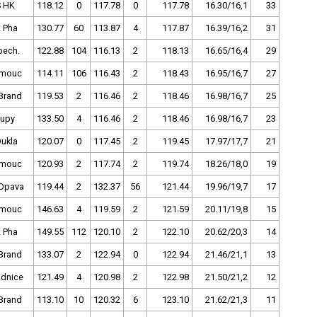
 HK
118.12
0
117.78
0
117.78
16.30/16,1
33
 Pha
130.77
60
113.87
4
117.87
16.39/16,2
31
bech.
122.88
104
116.13
2
118.13
16.65/16,4
29
omouc
114.11
106
116.43
2
118.43
16.95/16,7
27
Brand
119.53
2
116.46
2
118.46
16.98/16,7
25
lupy
133.50
4
116.46
2
118.46
16.98/16,7
23
Dukla
120.07
0
117.45
2
119.45
17.97/17,7
21
omouc
120.93
2
117.74
2
119.74
18.26/18,0
19
Opava
119.44
2
132.37
56
121.44
19.96/19,7
17
omouc
146.63
4
119.59
2
121.59
20.11/19,8
15
 Pha
149.55
112
120.10
2
122.10
20.62/20,3
14
Brand
133.07
2
122.94
0
122.94
21.46/21,1
13
dnice
121.49
4
120.98
2
122.98
21.50/21,2
12
Brand
113.10
10
120.32
6
123.10
21.62/21,3
11