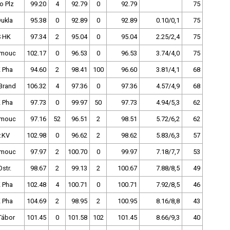
o Plz
99.20
4
92.79
0
92.79
75
Dukla
95.38
0
92.89
0
92.89
0.10/0,1
75
 HK
97.34
2
95.04
0
95.04
2.25/2,4
75
omouc
102.17
0
96.53
0
96.53
3.74/4,0
75
 Pha
94.60
2
98.41
100
96.60
3.81/4,1
68
Brand
106.32
4
97.36
0
97.36
4.57/4,9
68
 Pha
97.73
0
99.97
50
97.73
4.94/5,3
62
omouc
97.16
52
96.51
2
98.51
5.72/6,2
62
v.KV
102.98
0
96.62
2
98.62
5.83/6,3
57
omouc
97.97
2
100.70
0
99.97
7.18/7,7
53
str.
98.67
2
99.13
2
100.67
7.88/8,5
49
 Pha
102.48
4
100.71
0
100.71
7.92/8,5
46
 Pha
104.69
2
98.95
2
100.95
8.16/8,8
43
Tábor
101.45
0
101.58
102
101.45
8.66/9,3
40