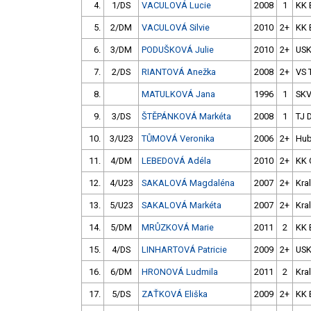
4.
1/DS
VACULOVÁ Lucie
2008
1
KK 
5.
2/DM
VACULOVÁ Silvie
2010
2+
KK 
6.
3/DM
PODUŠKOVÁ Julie
2010
2+
USK
7.
2/DS
RIANTOVÁ Anežka
2008
2+
VS 
8.
MATULKOVÁ Jana
1996
1
SK
9.
3/DS
ŠTĚPÁNKOVÁ Markéta
2008
1
TJ 
10.
3/U23
TŮMOVÁ Veronika
2006
2+
Hub
11.
4/DM
LEBEDOVÁ Adéla
2010
2+
KK 
12.
4/U23
SAKALOVÁ Magdaléna
2007
2+
Kra
13.
5/U23
SAKALOVÁ Markéta
2007
2+
Kra
14.
5/DM
MRŮZKOVÁ Marie
2011
2
KK 
15.
4/DS
LINHARTOVÁ Patricie
2009
2+
USK
16.
6/DM
HRONOVÁ Ludmila
2011
2
Kra
17.
5/DS
ZAŤKOVÁ Eliška
2009
2+
KK 