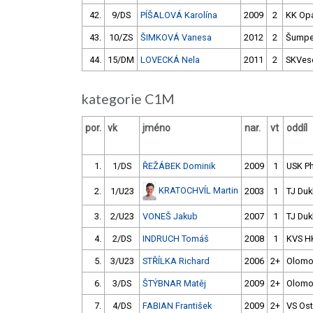
42.
9/DS
PÍŠALOVÁ Karolína
2009
2
KK Op
43.
10/ZS
ŠIMKOVÁ Vanesa
2012
2
Šumpe
44.
15/DM
LOVECKÁ Nela
2011
2
SKVese
kategorie C1M
por.
vk
jméno
nar.
vt
oddíl
1.
1/DS
ŘEŽÁBEK Dominik
2009
1
USK P
KRATOCHVÍL Martin
2.
1/U23
2003
1
TJ Duk
3.
2/U23
VONEŠ Jakub
2007
1
TJ Duk
4.
2/DS
INDRUCH Tomáš
2008
1
KVS H
5.
3/U23
STŘÍLKA Richard
2006
2+
Olomo
6.
3/DS
ŠTÝBNAR Matěj
2009
2+
Olomo
7.
4/DS
FABIAN František
2009
2+
VS Ost