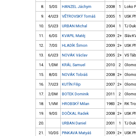
8.
5/DS
HANZEL Jáchym
2008
1
Loko P
9.
4/U23
VĚTROVSKÝ Tomáš
2005
1
USK P
10.
5/U23
URBAN Michal
2004
1
TJ Duk
11.
6/DS
KVAPIL Matěj
2009
2+
Sláv.K
12.
7/DS
HLADÍK Šimon
2009
2+
USK P
13.
6/U23
NOVÁK Václav
2005
2+
VS Tá
14.
1/DM
KRÁL Samuel
2010
2
Olomo
15.
8/DS
NOVÁK Tobiáš
2008
2+
Olomo
16.
7/U23
KUTÍN Filip
2007
2+
Olomo
17.
2/DM
BOTEK Dominik
2011
2
Olomo
18.
1/VM
HROBSKÝ Milan
1983
2+
RK Tro
19.
9/DS
DOČKAL Radek
2008
2+
USK P
20.
URBAN Daniel
2001
1
TJ Duk
21.
10/DS
PINKAVA Matyáš
2009
2+
USK P