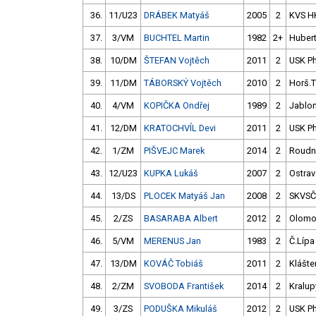
36.
11/U23
DRÁBEK Matyáš
2005
2
KVS H
37.
3/VM
BUCHTEL Martin
1982
2+
Huber
38.
10/DM
ŠTEFAN Vojtěch
2011
2
USK P
39.
11/DM
TÁBORSKÝ Vojtěch
2010
2
Horš.
40.
4/VM
KOPIČKA Ondřej
1989
2
Jablo
41.
12/DM
KRATOCHVÍL Devi
2011
2
USK P
42.
1/ZM
PIŠVEJC Marek
2014
2
Roudn
43.
12/U23
KUPKA Lukáš
2007
2
Ostrav
44.
13/DS
PLOCEK Matyáš Jan
2008
2
SKVS
45.
2/ZS
BASARABA Albert
2012
2
Olomo
46.
5/VM
MERENUS Jan
1983
2
Č.Lípa
47.
13/DM
KOVÁČ Tobiáš
2011
2
Klášter
48.
2/ZM
SVOBODA František
2014
2
Kralup
49.
3/ZS
PODUŠKA Mikuláš
2012
2
USK P