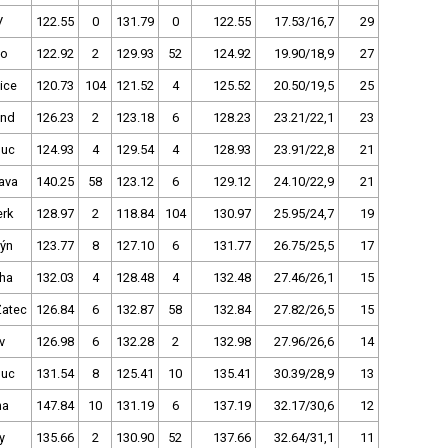
V
122.55
0
131.79
0
122.55
17.53/16,7
29
no
122.92
2
129.93
52
124.92
19.90/18,9
27
ice
120.73
104
121.52
4
125.52
20.50/19,5
25
and
126.23
2
123.18
6
128.23
23.21/22,1
23
uc
124.93
4
129.54
4
128.93
23.91/22,8
21
ava
140.25
58
123.12
6
129.12
24.10/22,9
21
rk
128.97
2
118.84
104
130.97
25.95/24,7
19
Týn
123.77
8
127.10
6
131.77
26.75/25,5
17
Pha
132.03
4
128.48
4
132.48
27.46/26,1
15
Žatec
126.84
6
132.87
58
132.84
27.82/26,5
15
v
126.98
6
132.28
2
132.98
27.96/26,6
14
uc
131.54
8
125.41
10
135.41
30.39/28,9
13
ha
147.84
10
131.19
6
137.19
32.17/30,6
12
y
135.66
2
130.90
52
137.66
32.64/31,1
11