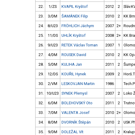
22.
1/ZS
KVAPIL Kryštof
2012
2
Sláv.K
23.
3/DM
ŠAMÁNEK Filip
2010
2
KK Br
24.
8/U23
FRÖHLICH Jáchym
2007
2+
Roudn
25.
11/DS
UHLÍK Kryštof
2008
2+
KK Br
26.
9/U23
RETEK Václav Toman
2007
1
Olomo
27.
4/DM
ROUSEK David
2010
2
KK Op
28.
5/DM
KULIHA Jan
2011
2
Šumpe
29.
12/DS
KOUŘIL Hynek
2009
2
Horš.
30.
2/VM
LESKOVJAN Martin
1986
Tech.
31.
10/U23
SYNEK Přemysl
2007
2
Loko 
32.
6/DM
BOLEHOVSKÝ Oto
2011
2
Trutno
33.
7/DM
VALENTA Josef
2010
2+
Olomo
34.
8/DM
DVORNÍK Štěpán
2010
2
USK P
35.
9/DM
DOLEŽAL Vít
2011
2
Kralup