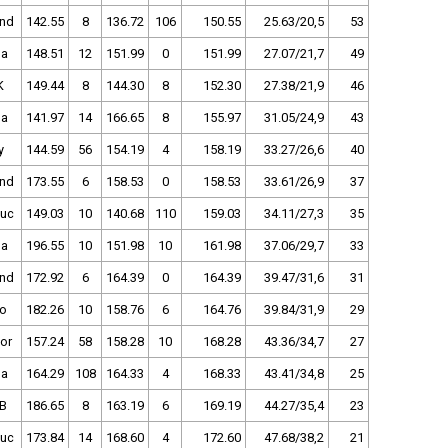
and
142.55
8
136.72
106
150.55
25.63/20,5
53
ha
148.51
12
151.99
0
151.99
27.07/21,7
49
K
149.44
8
144.30
8
152.30
27.38/21,9
46
ha
141.97
14
166.65
8
155.97
31.05/24,9
43
y
144.59
56
154.19
4
158.19
33.27/26,6
40
and
173.55
6
158.53
0
158.53
33.61/26,9
37
uc
149.03
10
140.68
110
159.03
34.11/27,3
35
ha
196.55
10
151.98
10
161.98
37.06/29,7
33
and
172.92
6
164.39
0
164.39
39.47/31,6
31
no
182.26
10
158.76
6
164.76
39.84/31,9
29
or
157.24
58
158.28
10
168.28
43.36/34,7
27
ha
164.29
108
164.33
4
168.33
43.41/34,8
25
B
186.65
8
163.19
6
169.19
44.27/35,4
23
uc
173.84
14
168.60
4
172.60
47.68/38,2
21