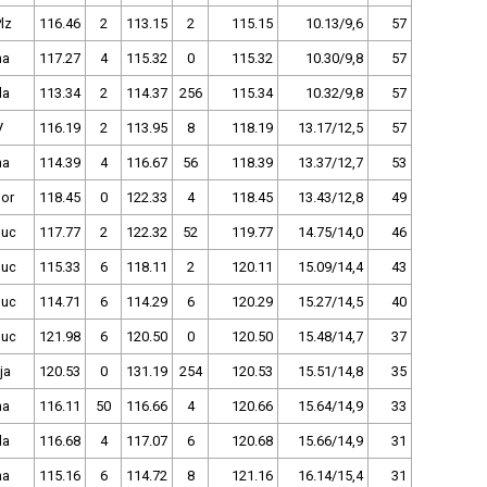
lz
116.46
2
113.15
2
115.15
10.13/9,6
57
ha
117.27
4
115.32
0
115.32
10.30/9,8
57
la
113.34
2
114.37
256
115.34
10.32/9,8
57
V
116.19
2
113.95
8
118.19
13.17/12,5
57
ha
114.39
4
116.67
56
118.39
13.37/12,7
53
bor
118.45
0
122.33
4
118.45
13.43/12,8
49
uc
117.77
2
122.32
52
119.77
14.75/14,0
46
uc
115.33
6
118.11
2
120.11
15.09/14,4
43
uc
114.71
6
114.29
6
120.29
15.27/14,5
40
uc
121.98
6
120.50
0
120.50
15.48/14,7
37
ja
120.53
0
131.19
254
120.53
15.51/14,8
35
ha
116.11
50
116.66
4
120.66
15.64/14,9
33
la
116.68
4
117.07
6
120.68
15.66/14,9
31
ha
115.16
6
114.72
8
121.16
16.14/15,4
31