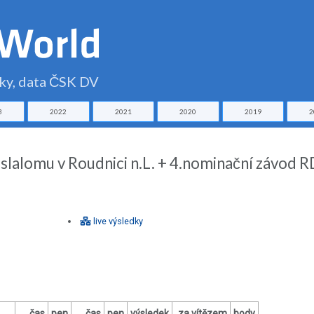
čky, data ČSK DV
3
2022
2021
2020
2019
2
 slalomu v Roudnici n.L. + 4.nominační závod R
live výsledky
čas
pen
čas
pen
výsledek
za vítězem
body