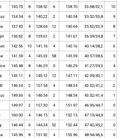
K
130.70
8
138.52
6
138.70
33.68/32,1
10
tus
134.54
6
140.22
2
140.54
35.52/33,8
9
ha
137.43
4
128.64
12
140.64
35.62/33,9
8
Týn
156.63
8
139.61
2
141.61
36.59/34,8
7
nec
142.56
10
141.16
4
145.16
40.14/38,2
6
ha
141.59
4
145.33
58
145.59
40.57/38,6
5
ice
145.48
8
146.29
0
146.29
41.27/39,3
4
a
143.11
4
149.12
12
147.11
42.09/40,1
3
ČB
146.34
2
157.54
4
148.34
43.32/41,2
2
uc
149.36
6
146.54
2
148.54
43.52/41,4
1
149.97
2
157.30
4
151.97
46.95/44,7
0
.
160.00
4
146.15
6
152.15
47.13/44,9
0
y
146.44
6
144.34
52
152.44
47.42/45,2
0
ha
145.96
8
151.92
4
153.96
48.94/46,6
0