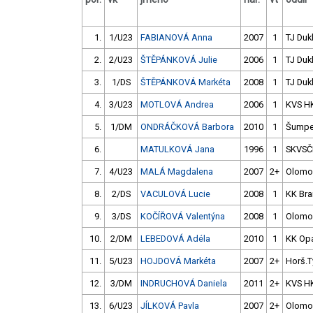
1.
1/U23
FABIANOVÁ Anna
2007
1
TJ Duk
2.
2/U23
ŠTĚPÁNKOVÁ Julie
2006
1
TJ Duk
3.
1/DS
ŠTĚPÁNKOVÁ Markéta
2008
1
TJ Duk
4.
3/U23
MOTLOVÁ Andrea
2006
1
KVS H
5.
1/DM
ONDRÁČKOVÁ Barbora
2010
1
Šumpe
6.
MATULKOVÁ Jana
1996
1
SKVSČ
7.
4/U23
MALÁ Magdalena
2007
2+
Olomo
8.
2/DS
VACULOVÁ Lucie
2008
1
KK Br
9.
3/DS
KOČÍŘOVÁ Valentýna
2008
1
Olomo
10.
2/DM
LEBEDOVÁ Adéla
2010
1
KK Op
11.
5/U23
HOJDOVÁ Markéta
2007
2+
Horš.T
12.
3/DM
INDRUCHOVÁ Daniela
2011
2+
KVS H
13.
6/U23
JÍLKOVÁ Pavla
2007
2+
Olomo