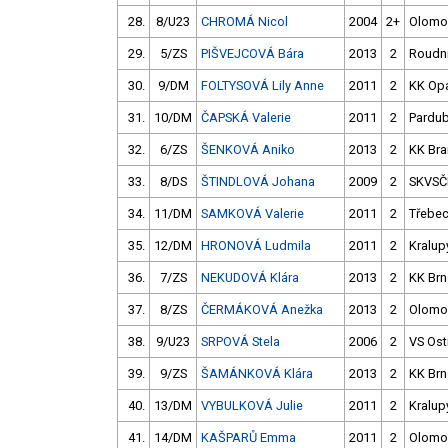
28.
8/U23
CHROMÁ Nicol
2004
2+
Olomo
29.
5/ZS
PIŠVEJCOVÁ Bára
2013
2
Roudn
30.
9/DM
FOLTYSOVÁ Lily Anne
2011
2
KK Op
31.
10/DM
ČAPSKÁ Valerie
2011
2
Pardub
32.
6/ZS
ŠENKOVÁ Aniko
2013
2
KK Br
33.
8/DS
ŠTINDLOVÁ Johana
2009
2
SKVSČ
34.
11/DM
SAMKOVÁ Valerie
2011
2
Třebec
35.
12/DM
HRONOVÁ Ludmila
2011
2
Kralup
36.
7/ZS
NEKUDOVÁ Klára
2013
2
KK Br
37.
8/ZS
ČERMÁKOVÁ Anežka
2013
2
Olomo
38.
9/U23
SRPOVÁ Stela
2006
2
VS Ostr
39.
9/ZS
ŠAMÁNKOVÁ Klára
2013
2
KK Br
40.
13/DM
VYBULKOVÁ Julie
2011
2
Kralup
41.
14/DM
KAŠPARŮ Emma
2011
2
Olomo