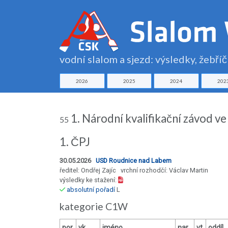
vodní slalom a sjezd: výsledky, žebří
2026
2025
2024
202
1. Národní kvalifikační závod ve
55
1. ČPJ
30.05.2026
USD Roudnice nad Labem
ředitel: Ondřej Zajíc vrchní rozhodčí: Václav Martin
výsledky ke stažení:
absolutní pořadí
L
kategorie C1W
por.
vk
jméno
nar.
vt
oddíl