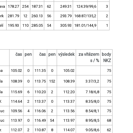
ava
178.27
254
187.31
62
249.31
124.39/99,6
3
rk
281.79
12
260.13
56
293.79
168.87/135,2
2
lí
195.93
110
285.05
54
305.93
181.01/144,9
1
čas
pen
čas
pen
výsledek
za vítězem
body
s / %
NKZ
ha
105.02
0
111.35
0
105.02
75
la
108.39
0
113.75
152
108.39
3.37/3,2
75
la
115.69
6
110.20
2
112.20
7.18/6,8
75
K
114.64
2
113.37
0
113.37
8.35/8,0
75
uc
109.56
4
116.06
2
113.56
8.54/8,1
75
uc
113.97
0
116.49
54
113.97
8.95/8,5
68
r.
112.07
2
110.87
8
114.07
9.05/8,6
62