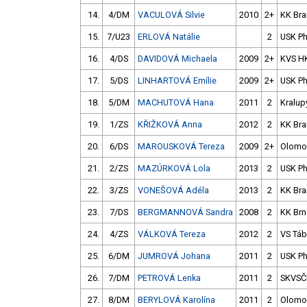
14.
4/DM
VACULOVÁ Silvie
2010
2+
KK Br
15.
7/U23
ERLOVÁ Natálie
2
USK P
16.
4/DS
DAVIDOVÁ Michaela
2009
2+
KVS H
17.
5/DS
LINHARTOVÁ Emílie
2009
2+
USK P
18.
5/DM
MACHUTOVÁ Hana
2011
2
Kralup
19.
1/ZS
KŘIŽKOVÁ Anna
2012
2
KK Br
20.
6/DS
MAROUSKOVÁ Tereza
2009
2+
Olomo
21.
2/ZS
MAZÚRKOVÁ Lola
2013
2
USK P
22.
3/ZS
VONEŠOVÁ Adéla
2013
2
KK Br
23.
7/DS
BERGMANNOVÁ Sandra
2008
2
KK Br
24.
4/ZS
VÁLKOVÁ Tereza
2012
2
VS Táb
25.
6/DM
JUMROVÁ Johana
2011
2
USK P
26.
7/DM
PETROVÁ Lenka
2011
2
SKVSČ
27.
8/DM
BERYLOVÁ Karolína
2011
2
Olomo