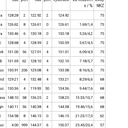
s / %
NKZ
la
128.28
2
122.92
2
124.92
75
la
126.62
8
126.61
0
126.61
1.69/1,4
75
la
130.46
6
130.18
0
130.18
5.26/4,2
75
K
128.68
4
128.59
2
130.59
5.67/4,5
75
rk
131.00
56
127.01
4
131.01
6.09/4,9
75
B
131.69
62
128.10
4
132.10
7.18/5,7
75
uc
130.91
206
129.08
4
133.08
8.16/6,5
75
and
129.21
4
132.48
4
133.21
8.29/6,6
68
uc
130.36
4
119.93
50
134.36
9.44/7,6
68
ava
148.10
58
136.25
2
138.25
13.33/10,7
68
ýn
140.11
56
140.38
4
144.38
19.46/15,6
68
K
154.58
8
146.15
0
146.15
21.23/17,0
62
uc
4.00
999
144.37
6
150.37
25.45/20,4
57