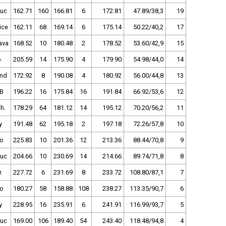
uc
162.71
160
166.81
6
172.81
47.89/38,3
19
ice
162.11
68
169.14
6
175.14
50.22/40,2
17
ava
168.52
10
180.48
2
178.52
53.60/42,9
15
.
205.59
14
175.90
4
179.90
54.98/44,0
14
and
172.92
8
190.08
4
180.92
56.00/44,8
13
B
196.22
16
175.84
16
191.84
66.92/53,6
12
h.
178.29
64
181.12
14
195.12
70.20/56,2
11
y
191.48
62
195.18
2
197.18
72.26/57,8
10
no
225.83
10
201.36
12
213.36
88.44/70,8
9
uc
204.66
10
230.69
14
214.66
89.74/71,8
8
.
227.72
6
231.69
8
233.72
108.80/87,1
7
no
180.27
58
158.88
108
238.27
113.35/90,7
6
y
228.95
16
235.91
6
241.91
116.99/93,7
5
uc
169.00
106
189.40
54
243.40
118.48/94,8
4