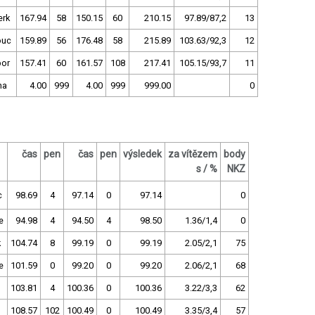
rk
167.94
58
150.15
60
210.15
97.89/87,2
13
ouc
159.89
56
176.48
58
215.89
103.63/92,3
12
bor
157.41
60
161.57
108
217.41
105.15/93,7
11
ha
4.00
999
4.00
999
999.00
0
čas
pen
čas
pen
výsledek
za vítězem
body
s / %
NKZ
c
98.69
4
97.14
0
97.14
0
e
94.98
4
94.50
4
98.50
1.36/1,4
0
k
104.74
8
99.19
0
99.19
2.05/2,1
75
e
101.59
0
99.20
0
99.20
2.06/2,1
68
103.81
4
100.36
0
100.36
3.22/3,3
62
108.57
102
100.49
0
100.49
3.35/3,4
57