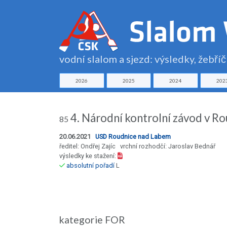
vodní slalom a sjezd: výsledky, žebří
2026
2025
2024
202
4. Národní kontrolní závod v Rou
85
20.06.2021
USD Roudnice nad Labem
ředitel: Ondřej Zajíc vrchní rozhodčí: Jaroslav Bednář
výsledky ke stažení:
absolutní pořadí
L
kategorie FOR