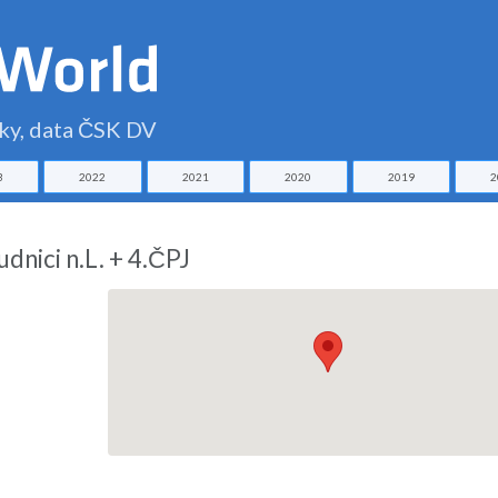
čky, data ČSK DV
3
2022
2021
2020
2019
2
dnici n.L. + 4.ČPJ