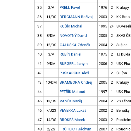
35.
2/V
PRELL Pavel
1976
2
Kralupy
36.
11/DS
BERGMANN Bořivoj
2003
2
KK Brno
37.
KOŠÍK Michal
1995
2+
SKVeselí
38.
8/DM
NOVOTNÝ David
2005
2
SKVS ČB
39.
12/DS
GALUŠKA Zdeněk
2004
2
Sušice
40.
3/V
RUBÍN Daniel
1975
2
TJ Dukla
41.
9/DM
BURGER Jáchym
2006
2
USK Pha
42.
PUŠKARČUK Aleš
2
Č.Lípa
43.
10/DM
BRAMBORA Ondřej
2005
2
Kralupy
44.
PETŘÍK Matouš
1997
1
USK Pha
45.
13/DS
VANĚK Matěj
2004
2
VS Tábo
46.
7/U23
VEVERKA Lukáš
2002
2
Benátky
47.
14/DS
BROKEŠ Marek
2003
2
Postřel
48.
2/ZS
FRÖHLICH Jáchym
2007
2
Roudnic