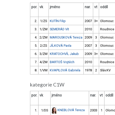
por.
vk
jméno
nar.
vt
oddíl
2.
1/ZS
KUTÍN Filip
2007
3+
Olomouc
3.
1/ZM
SEMERÁD Vít
2010
Roudnice
4.
2/ZM
MAROUSKOVÁ Tereza
2009
3
Olomouc
5.
2/ZS
JÍLKOVÁ Pavla
2007
3
Olomouc
6.
3/ZM
KRATOCHVÍL Jakub
2009
3+
Olomouc
7.
4/ZM
BARTOŠ Vojtěch
2010
Roudnice
8.
1/VM
KVAPILOVÁ Gabriela
1978
2
Sláv.KV
kategorie C1W
por.
vk
jméno
nar.
vt
oddíl
KNEBLOVÁ Tereza
1.
1/DS
2003
1
Olom