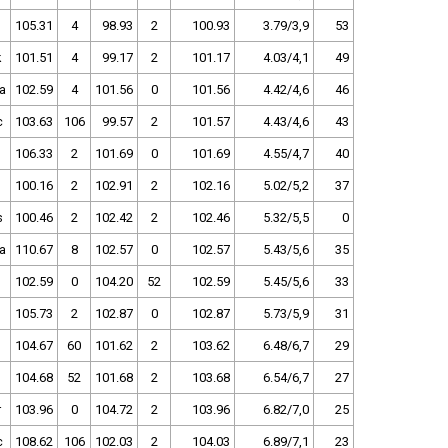
105.31
4
98.93
2
100.93
3.79/3,9
53
k
101.51
4
99.17
2
101.17
4.03/4,1
49
a
102.59
4
101.56
0
101.56
4.42/4,6
46
c
103.63
106
99.57
2
101.57
4.43/4,6
43
106.33
2
101.69
0
101.69
4.55/4,7
40
100.16
2
102.91
2
102.16
5.02/5,2
37
s
100.46
2
102.42
2
102.46
5.32/5,5
0
a
110.67
8
102.57
0
102.57
5.43/5,6
35
102.59
0
104.20
52
102.59
5.45/5,6
33
105.73
2
102.87
0
102.87
5.73/5,9
31
104.67
60
101.62
2
103.62
6.48/6,7
29
104.68
52
101.68
2
103.68
6.54/6,7
27
r
103.96
0
104.72
2
103.96
6.82/7,0
25
c
108.62
106
102.03
2
104.03
6.89/7,1
23