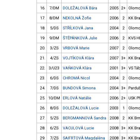
16.
7/DM
DOLEŽALOVÁ Bára
2005
2+
Olom
17.
8/DM
NEKOLNÁ Žofie
2006
2
KK Br
18.
5/DS
STŘÍLKOVÁ Jana
2004
2
Olom
19.
9/DM
ŠTĚPÁNKOVÁ Julie
2006
2
KVS H
20.
3/ZS
VRBOVÁ Marie
2007
2
Olom
21.
4/ZS
VOJTÍKOVÁ Klára
2007
3+
KK Br
22.
3/U23
VAŇKOVÁ Klára
2001
3+
VS Tá
23.
6/DS
CHROMÁ Nicol
2004
2
Olom
24.
7/DS
BUNDOVÁ Simona
2004
3+
Pardu
25.
10/DM
ERLOVÁ Natálie
2006
2+
USK P
26.
8/DS
DOLEŽALOVÁ Lucie
2003
1
Olom
27.
5/ZS
BERGMANNOVÁ Sandra
2008
2
KK Br
28.
6/ZS
VACULOVÁ Lucie
2008
3+
KK Br
29.
7/ZS
SAIFRTOVÁ Magdaléna
2008
3+
KK Br