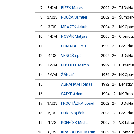
7.
3/DM
BÍZEK Marek
2005
2+
TJ Dukla
8.
2/U23
ROUČA Samuel
2002
2+
Šumper
9.
3/DS
MRÁZEK Jakub
2004
2+
KK Opav
10.
4/DM
NOVÁK Matyáš
2005
2+
Olomou
11.
CHMÁTAL Petr
1990
2+
USK Pha
12.
4/DS
VENC Štěpán
2004
2+
TJ Dukla
13.
1/VM
BUCHTEL Martin
1982
1
Hubertu
14.
2/VM
ŽÁK Jiří
1986
2+
KK Opav
15.
ABRAHAM Tomáš
1992
2+
Benátky
16.
SATKE Adam
1994
2
KK Brno
17.
3/U23
PROCHÁZKA Josef
2002
2+
TJ Dukla
18.
5/DS
DUŘT Vojtěch
2003
2
USK Pha
19.
1/ZS
KOPEČEK Michal
2007
2
VS Tábo
20.
6/DS
KRATOCHVÍL Martin
2003
2+
Olomou