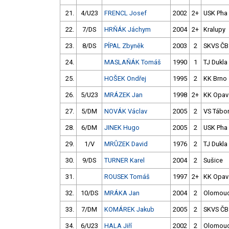
21.
4/U23
FRENCL Josef
2002
2+
USK Pha
22.
7/DS
HRŇÁK Jáchym
2004
2+
Kralupy
23.
8/DS
PÍPAL Zbyněk
2003
2
SKVS ČB
24.
MASLAŇÁK Tomáš
1990
1
TJ Dukla
25.
HOŠEK Ondřej
1995
2
KK Brno
26.
5/U23
MRÁZEK Jan
1998
2+
KK Opav
27.
5/DM
NOVÁK Václav
2005
2
VS Tábo
28.
6/DM
JINEK Hugo
2005
2
USK Pha
29.
1/V
MRŮZEK David
1976
2
TJ Dukla
30.
9/DS
TURNER Karel
2004
2
Sušice
31.
ROUSEK Tomáš
1997
2+
KK Opav
32.
10/DS
MRÁKA Jan
2004
2
Olomou
33.
7/DM
KOMÁREK Jakub
2005
2
SKVS ČB
34.
6/U23
HALA Jiří
2002
2
Olomou