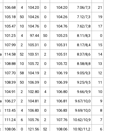
106.68
4
104.20
0
104.20
7.06/7,3
21
105.18
50
104.26
0
104.26
7.12/7,3
19
105.47
10
104.76
0
104.76
7.62/7,8
17
101.25
4
97.44
50
105.25
8.11/8,3
0
107.99
2
105.31
0
105.31
8.17/8,4
15
a
114.58
52
103.51
2
105.51
8.37/8,6
14
r
108.88
10
105.72
0
105.72
8.58/8,8
13
107.70
58
104.19
2
106.19
9.05/9,3
12
108.39
50
106.39
0
106.39
9.25/9,5
11
104.91
2
102.80
4
106.80
9.66/9,9
10
a
106.27
2
104.81
2
106.81
9.67/10,0
9
c
113.45
4
106.83
0
106.83
9.69/10,0
8
111.24
6
105.76
2
107.76
10.62/10,9
7
c
108.06
0
121.56
52
108.06
10.92/11,2
6