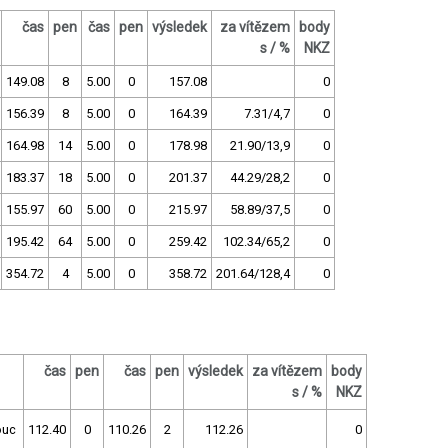
čas
pen
čas
pen
výsledek
za vítězem
body
s / %
NKZ
149.08
8
5.00
0
157.08
0
156.39
8
5.00
0
164.39
7.31/4,7
0
164.98
14
5.00
0
178.98
21.90/13,9
0
183.37
18
5.00
0
201.37
44.29/28,2
0
155.97
60
5.00
0
215.97
58.89/37,5
0
195.42
64
5.00
0
259.42
102.34/65,2
0
354.72
4
5.00
0
358.72
201.64/128,4
0
čas
pen
čas
pen
výsledek
za vítězem
body
s / %
NKZ
ouc
112.40
0
110.26
2
112.26
0