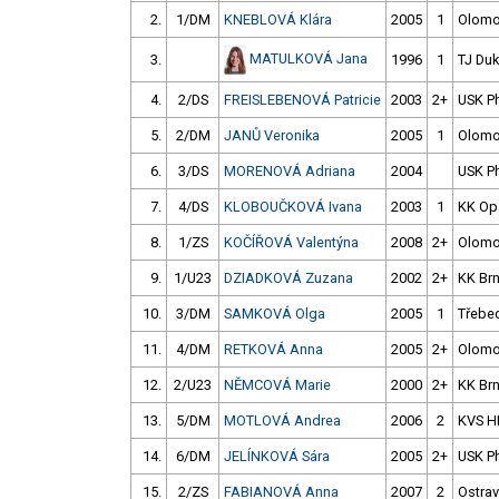
2.
1/DM
KNEBLOVÁ Klára
2005
1
Olom
MATULKOVÁ Jana
3.
1996
1
TJ Duk
4.
2/DS
FREISLEBENOVÁ Patricie
2003
2+
USK P
5.
2/DM
JANŮ Veronika
2005
1
Olom
6.
3/DS
MORENOVÁ Adriana
2004
USK P
7.
4/DS
KLOBOUČKOVÁ Ivana
2003
1
KK Op
8.
1/ZS
KOČÍŘOVÁ Valentýna
2008
2+
Olom
9.
1/U23
DZIADKOVÁ Zuzana
2002
2+
KK Br
10.
3/DM
SAMKOVÁ Olga
2005
1
Třebe
11.
4/DM
RETKOVÁ Anna
2005
2+
Olom
12.
2/U23
NĚMCOVÁ Marie
2000
2+
KK Br
13.
5/DM
MOTLOVÁ Andrea
2006
2
KVS H
14.
6/DM
JELÍNKOVÁ Sára
2005
2+
USK P
15.
2/ZS
FABIANOVÁ Anna
2007
2
Ostra