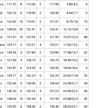
ouc
117.72
8
115.06
2
117.06
4.80/4,3
0
la
120.13
6
118.90
2
120.90
8.64/7,7
0
ha
123.63
10
119.01
2
121.01
8.75/7,8
75
ouc
128.65
52
122.41
2
124.41
12.15/10,8
0
ha
131.67
10
125.33
2
127.33
15.07/13,4
68
ava
129.17
4
125.31
4
129.31
17.05/15,2
0
ouc
140.54
4
127.84
2
129.84
17.58/15,7
62
no
127.60
4
128.75
2
130.75
18.49/16,5
57
ch.
132.87
6
124.95
6
130.95
18.69/16,6
0
ouc
139.71
6
132.29
0
132.29
20.03/17,8
53
no
132.64
4
144.00
2
136.64
24.38/21,7
49
K
142.26
6
133.25
4
137.25
24.99/22,3
46
ha
158.64
10
133.94
4
137.94
25.68/22,9
43
va
135.03
6
138.46
2
140.46
28.20/25,1
40