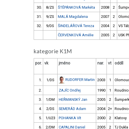
30.
8/ZS
ŠTĚPÁNKOVÁ Markéta
2008
2
Šumpe
31.
9/ZS
MALÁ Magdalena
2007
2
Olom
32.
9/DS
ŠINDELÁŘOVÁ Tereza
2004
2
VS Tá
ČERVENKOVÁ Amélie
2005
2
USK P
kategorie K1M
por.
vk
jméno
nar.
vt
oddíl
RUDORFER Martin
1.
1/DS
2003
1
Olomou
2.
ZAJÍC Ondřej
1990
1
Roudnic
3.
1/DM
HEŘMANSKÝ Jan
2005
2
Šumper
4.
2/DS
SEMERÁD Adam
2004
2+
Roudnic
5.
1/U23
POHANKA Vít
2000
2
Klatovy
6.
2/DM
CAPALINI Daniel
2005
2
TJ Dukla