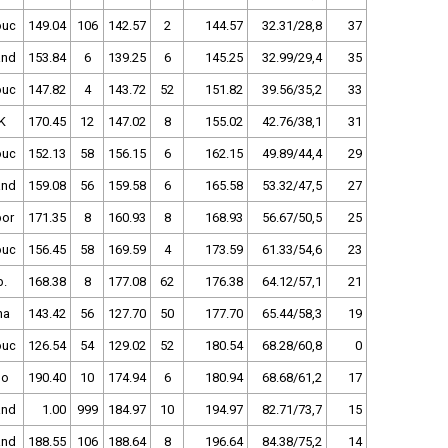
ouc
149.04
106
142.57
2
144.57
32.31/28,8
37
and
153.84
6
139.25
6
145.25
32.99/29,4
35
ouc
147.82
4
143.72
52
151.82
39.56/35,2
33
K
170.45
12
147.02
8
155.02
42.76/38,1
31
ouc
152.13
58
156.15
6
162.15
49.89/44,4
29
and
159.08
56
159.58
6
165.58
53.32/47,5
27
bor
171.35
8
160.93
8
168.93
56.67/50,5
25
ouc
156.45
58
169.59
4
173.59
61.33/54,6
23
b.
168.38
8
177.08
62
176.38
64.12/57,1
21
ha
143.42
56
127.70
50
177.70
65.44/58,3
19
ouc
126.54
54
129.02
52
180.54
68.28/60,8
0
no
190.40
10
174.94
6
180.94
68.68/61,2
17
and
1.00
999
184.97
10
194.97
82.71/73,7
15
and
188.55
106
188.64
8
196.64
84.38/75,2
14