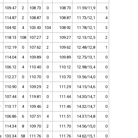
109.47
2
108.73
0
108.73
11.59/11,9
5
114.87
2
108.87
0
108.87
11.73/12,1
4
104.92
4
103.43
104
108.92
11.78/12,1
3
118.13
108
107.27
2
109.27
12.13/12,5
2
112.19
0
107.62
2
109.62
12.48/12,8
1
114.04
4
109.89
0
109.89
12.75/13,1
0
106.12
4
110.40
0
110.12
12.98/13,4
0
112.27
0
110.70
0
110.70
13.56/14,0
0
110.90
4
109.29
2
111.29
14.15/14,6
0
107.44
4
119.81
0
111.44
14.30/14,7
0
r
113.17
4
109.46
2
111.46
14.32/14,7
0
106.86
6
107.51
4
111.51
14.37/14,8
0
m
114.34
8
109.70
2
111.70
14.56/15,0
0
e
133.34
58
111.76
0
111.76
14.62/15,1
0