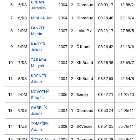
URBAN
6.
5/DS
2004
2
Olomouc
08:09,17
13.88/2,9
Jaroslav
7.
6/DS
MRÁKA Jan
2004
1
Olomouc
08:18,48
23.19/4,9
PANZER
8.
2/DM
2007
2
Loko Plz
08:23,17
27.88/5,9
Martin
KASPER
9.
3/DM
2007
2
Č.Kruml.
08:26,42
31.13/6,5
Jakub
TARABA
10.
7/DS
2004
2
KK Brand
08:28,98
33.69/7,1
Matyáš
KÖRNER
11.
8/DS
2004
2
KK Brand
08:37,63
42.34/8,9
Adam
NOVOTNÝ
12.
4/DM
2006
2
Semily
08:47,21
51.92/10,9
Štěpán
GABRLÍK
13.
9/DS
2004
1
Olomouc
08:50,24
54.95/11,6
Jakub
TOMEČEK
14.
1/ZS
2008
2
SKVeselí
08:51,05
55.76/11,7
Adam
15.
10/DS
ŠOTEK Adam
2005
2
Olomouc
08:51,78
56.49/11,9