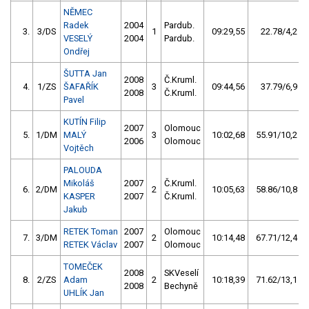
NĚMEC
Radek
2004
Pardub.
3.
3/DS
1
09:29,55
22.78/4,2
VESELÝ
2004
Pardub.
Ondřej
ŠUTTA Jan
2008
Č.Kruml.
4.
1/ZS
ŠAFAŘÍK
3
09:44,56
37.79/6,9
2008
Č.Kruml.
Pavel
KUTÍN Filip
2007
Olomouc
5.
1/DM
MALÝ
3
10:02,68
55.91/10,2
2006
Olomouc
Vojtěch
PALOUDA
Mikoláš
2007
Č.Kruml.
6.
2/DM
2
10:05,63
58.86/10,8
KASPER
2007
Č.Kruml.
Jakub
RETEK Toman
2007
Olomouc
7.
3/DM
2
10:14,48
67.71/12,4
RETEK Václav
2007
Olomouc
TOMEČEK
2008
SKVeselí
8.
2/ZS
Adam
2
10:18,39
71.62/13,1
2008
Bechyně
UHLÍK Jan