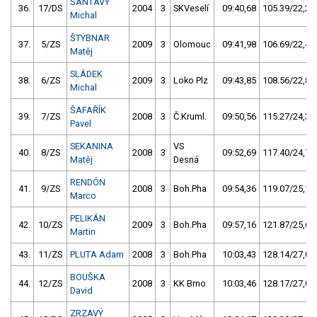
ŠANTAVÝ
36.
17/DS
2004
3
SKVeselí
09:40,68
105.39/22,2
Michal
ŠTÝBNAR
37.
5/ZS
2009
3
Olomouc
09:41,98
106.69/22,4
Matěj
SLÁDEK
38.
6/ZS
2009
3
Loko Plz
09:43,85
108.56/22,8
Michal
ŠAFAŘÍK
39.
7/ZS
2008
3
Č.Kruml.
09:50,56
115.27/24,3
Pavel
SEKANINA
VS
40.
8/ZS
2008
3
09:52,69
117.40/24,7
Matěj
Desná
RENDÓN
41.
9/ZS
2008
3
Boh.Pha
09:54,36
119.07/25,1
Marco
PELIKÁN
42.
10/ZS
2009
3
Boh.Pha
09:57,16
121.87/25,6
Martin
43.
11/ZS
PLUTA Adam
2008
3
Boh.Pha
10:03,43
128.14/27,0
BOUŠKA
44.
12/ZS
2008
3
KK Brno
10:03,46
128.17/27,0
David
ZRZAVÝ