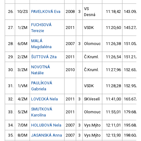
VS
26.
10/ZS
PAVELKOVÁ Eva
2008
3
11:18,42
143.09/26
Desná
FUCHSOVÁ
27.
1/ZM
2011
VSDK
11:20,60
145.27/27
Terezie
MALÁ
28.
6/DM
2007
3
Olomouc
11:26,38
151.05/28
Magdaléna
29.
2/ZM
ŠUTTOVÁ Zita
2011
Č.Kruml.
11:26,54
151.21/28
NOVOTNÁ
30.
3/ZM
2010
Č.Kruml.
11:27,96
152.63/28
Natálie
PAULÍKOVÁ
31.
1/VM
VSDK
11:28,28
152.95/28
Gabriela
32.
4/ZM
LOVECKÁ Nela
2011
3
SKVeselí
11:41,00
165.67/30
SMUTKOVÁ
33.
5/ZM
2011
Olomouc
11:55,01
179.68/33
Karolína
34.
7/DM
HOLUBOVÁ Nela
2007
3
Vys.Mýto
12:11,01
195.68/36
35.
8/DM
JASANSKÁ Anna
2007
3
Vys.Mýto
12:13,93
198.60/37