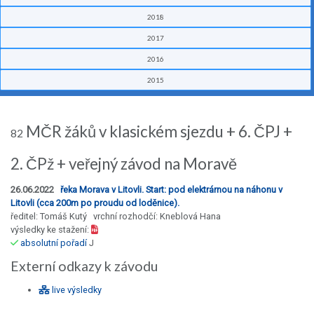
2018
2017
2016
2015
MČR žáků v klasickém sjezdu + 6. ČPJ +
82
2. ČPž + veřejný závod na Moravě
26.06.2022
řeka Morava v Litovli. Start: pod elektrárnou na náhonu v
Litovli (cca 200m po proudu od loděnice).
ředitel: Tomáš Kutý vrchní rozhodčí: Kneblová Hana
výsledky ke stažení:
absolutní pořadí
J
Externí odkazy k závodu
live výsledky