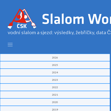
vodní slalom a sjezd: výsledky, žebříčky, data
2026
2025
2024
2023
2022
2021
2020
2019