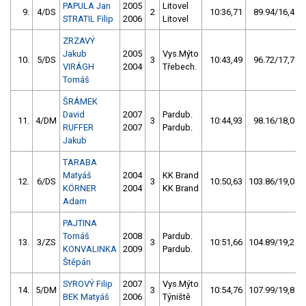
PAPULA Jan
2005
Litovel
9.
4/DS
2
10:36,71
89.94/16,4
STRATIL Filip
2006
Litovel
ZRZAVÝ
Jakub
2005
Vys.Mýto
10.
5/DS
3
10:43,49
96.72/17,7
VIRÁGH
2004
Třebech.
Tomáš
ŠRÁMEK
David
2007
Pardub.
11.
4/DM
3
10:44,93
98.16/18,0
RUFFER
2007
Pardub.
Jakub
TARABA
Matyáš
2004
KK Brand
12.
6/DS
3
10:50,63
103.86/19,0
KÖRNER
2004
KK Brand
Adam
PAJTINA
Tomáš
2008
Pardub.
13.
3/ZS
3
10:51,66
104.89/19,2
KONVALINKA
2009
Pardub.
Štěpán
SYROVÝ Filip
2007
Vys.Mýto
14.
5/DM
3
10:54,76
107.99/19,8
BEK Matyáš
2006
Týniště