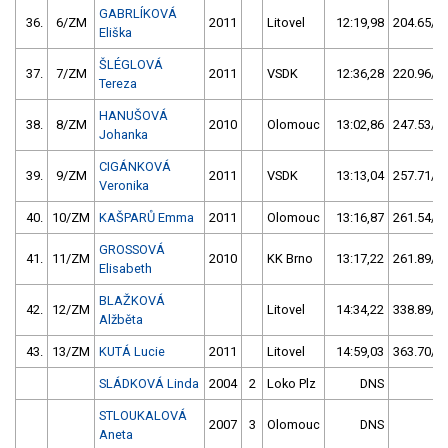
GABRLÍKOVÁ
36.
6/ZM
2011
Litovel
12:19,98
204.65/38
Eliška
ŠLÉGLOVÁ
37.
7/ZM
2011
VSDK
12:36,28
220.96/41
Tereza
HANUŠOVÁ
38.
8/ZM
2010
Olomouc
13:02,86
247.53/46
Johanka
CIGÁNKOVÁ
39.
9/ZM
2011
VSDK
13:13,04
257.71/48
Veronika
40.
10/ZM
KAŠPARŮ Emma
2011
Olomouc
13:16,87
261.54/48
GROSSOVÁ
41.
11/ZM
2010
KK Brno
13:17,22
261.89/48
Elisabeth
BLAŽKOVÁ
42.
12/ZM
Litovel
14:34,22
338.89/63
Alžběta
43.
13/ZM
KUTÁ Lucie
2011
Litovel
14:59,03
363.70/67
SLÁDKOVÁ Linda
2004
2
Loko Plz
DNS
STLOUKALOVÁ
2007
3
Olomouc
DNS
Aneta