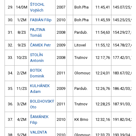
ŠTOCHL
29.
14/DM
2007
Boh.Pha
11:45,41
145.07/25,9
Vojtěch
30.
1/ZM
FABIÁN Filip
2010
Boh.Pha
11:45,59
145.25/25,9
PAJTINA
31.
8/ZS
2008
Pardub.
11:54,63
154.29/27,5
Tomáš
32.
9/ZS
ČAMEK Petr
2009
Litovel
11:55,12
154.78/27,6
STOLÍN
33.
10/ZS
2008
Trutnov
12:17,76
177.42/31,7
Antonín
BOTEK
34.
2/ZM
2011
Olomouc
12:24,01
183.67/32,8
Dominik
KULHÁNEK
35.
11/ZS
2009
Pardub.
12:26,76
186.42/33,3
Adam
BOLEHOVSKÝ
36.
3/ZM
2011
Trutnov
12:28,25
187.91/33,5
Oto
ŠAMÁNEK
37.
4/ZM
2010
KK Brno
12:32,16
191.82/34,2
Filip
VALENTA
38.
5/ZM
2010
Olomouc
12:33,73
193.39/34,5