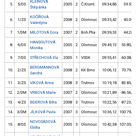
KLEINOVÁ
5.
5/DS
2005
2
Č.Kruml.
09:34,86
39.53/
Štěpánka
KOČÍŘOVÁ
6.
1/ZS
2008
2
Olomouc
09:35,42
40.09/
Valentýna
7.
1/DM
MILOTOVÁ Dora
2007
2
Boh.Pha
09:39,53
44.20/
HANSGUTOVÁ
8.
6/DS
2005
2
Olomouc
09:49,13
53.80/10
Monika
9.
7/DS
STŘECHOVÁ Ela
2005
1
VSDK
09:55,41
60.08/11
BERGMANNOVÁ
10.
2/ZS
2008
2
KK Brno
10:06,12
70.79/13
Sandra
11.
3/ZS
VIKOVÁ Anna
2008
3
Trutnov
10:19,18
83.85/15
12.
2/DM
VRBOVÁ Marie
2007
2
Olomouc
10:21,89
86.56/16
13.
4/ZS
BEIEROVÁ Běta
2008
3
Trutnov
10:22,56
87.23/16
14.
3/DM
JÍLKOVÁ Pavla
2007
3
Olomouc
10:36,12
100.79/18
NOVOSADOVÁ
15.
8/DS
2005
3
Olomouc
10:42,38
107.05/20
Eliška