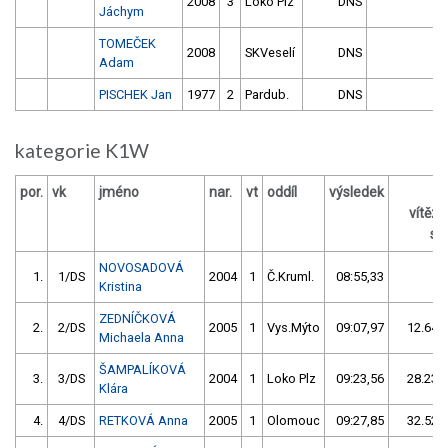
2008
3
Loko Plz
DNS
Jáchym
TOMEČEK
2008
SKVeselí
DNS
Adam
PISCHEK Jan
1977
2
Pardub.
DNS
kategorie K1W
por.
vk
jméno
nar.
vt
oddíl
výsledek
vítěz
s /
NOVOSADOVÁ
1.
1/DS
2004
1
Č.Kruml.
08:55,33
Kristina
ZEDNÍČKOVÁ
2.
2/DS
2005
1
Vys.Mýto
09:07,97
12.64/
Michaela Anna
ŠAMPALÍKOVÁ
3.
3/DS
2004
1
Loko Plz
09:23,56
28.23/
Klára
4.
4/DS
RETKOVÁ Anna
2005
1
Olomouc
09:27,85
32.52/