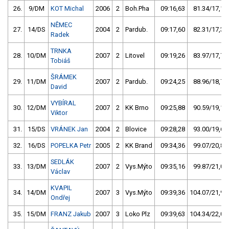
26.
9/DM
KOT Michal
2006
2
Boh.Pha
09:16,63
81.34/17,1
NĚMEC
27.
14/DS
2004
2
Pardub.
09:17,60
82.31/17,3
Radek
TRNKA
28.
10/DM
2007
2
Litovel
09:19,26
83.97/17,7
Tobiáš
ŠRÁMEK
29.
11/DM
2007
2
Pardub.
09:24,25
88.96/18,7
David
VYBÍRAL
30.
12/DM
2007
2
KK Brno
09:25,88
90.59/19,1
Viktor
31.
15/DS
VRÁNEK Jan
2004
2
Blovice
09:28,28
93.00/19,6
32.
16/DS
POPELKA Petr
2005
2
KK Brand
09:34,36
99.07/20,8
SEDLÁK
33.
13/DM
2007
2
Vys.Mýto
09:35,16
99.87/21,0
Václav
KVAPIL
34.
14/DM
2007
3
Vys.Mýto
09:39,36
104.07/21,9
Ondřej
35.
15/DM
FRANZ Jakub
2007
3
Loko Plz
09:39,63
104.34/22,0