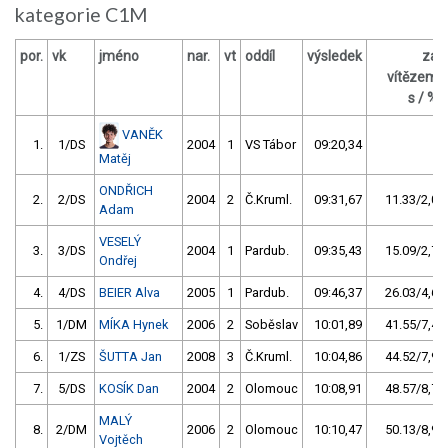
kategorie C1M
por.
vk
jméno
nar.
vt
oddíl
výsledek
za
vítězem
s / %
VANĚK
1.
1/DS
2004
1
VS Tábor
09:20,34
Matěj
ONDŘICH
2.
2/DS
2004
2
Č.Kruml.
09:31,67
11.33/2,0
Adam
VESELÝ
3.
3/DS
2004
1
Pardub.
09:35,43
15.09/2,7
Ondřej
4.
4/DS
BEIER Alva
2005
1
Pardub.
09:46,37
26.03/4,6
5.
1/DM
MÍKA Hynek
2006
2
Soběslav
10:01,89
41.55/7,4
6.
1/ZS
ŠUTTA Jan
2008
3
Č.Kruml.
10:04,86
44.52/7,9
7.
5/DS
KOSÍK Dan
2004
2
Olomouc
10:08,91
48.57/8,7
MALÝ
8.
2/DM
2006
2
Olomouc
10:10,47
50.13/8,9
Vojtěch