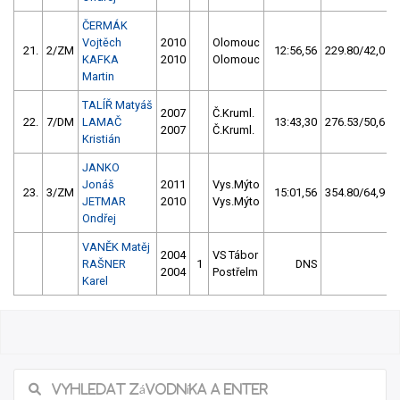
ČERMÁK
Vojtěch
2010
Olomouc
21.
2/ZM
12:56,56
229.80/42,0
KAFKA
2010
Olomouc
Martin
TALÍŘ Matyáš
2007
Č.Kruml.
22.
7/DM
LAMAČ
13:43,30
276.53/50,6
2007
Č.Kruml.
Kristián
JANKO
Jonáš
2011
Vys.Mýto
23.
3/ZM
15:01,56
354.80/64,9
JETMAR
2010
Vys.Mýto
Ondřej
VANĚK Matěj
2004
VS Tábor
RAŠNER
1
DNS
2004
Postřelm
Karel