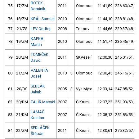
BOTEK
75.
17/ZM
2011
Olomouc
11:41,89
226.60/47,7
Dominik
76.
18/ZM
KRÁL Samuel
2010
Olomouc
11:44,10
228.81/48,1
77.
21/ZS
LEV Ondřej
2008
Trutnov
11:44,66
229.37/48,3
KAFKA
78.
19/ZM
2010
Olomouc
11:51,74
236.45/49,7
Martin
TOMEČEK
79.
20/ZM
2011
SKVeselí
12:00,30
245.01/51,5
David
VALENTA
80.
21/ZM
2010
3
Olomouc
12:00,45
245.16/51,6
Josef
SEDLÁK
81.
20/DS
2005
3
Vys.Mýto
12:03,14
247.85/52,1
Jakub
82.
20/DM
TALÍŘ Matyáš
2007
Č.Kruml.
12:07,22
251.93/53,0
LAMAČ
83.
21/DM
2007
Č.Kruml.
12:08,12
252.83/53,2
Kristián
SEDLÁČEK
84.
22/ZM
2011
Č.Kruml.
12:30,61
275.32/57,9
Štěpán