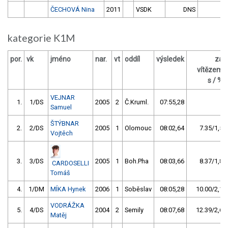
ČECHOVÁ Nina
2011
VSDK
DNS
kategorie K1M
por.
vk
jméno
nar.
vt
oddíl
výsledek
za
vítězem
s / %
VEJNAR
1.
1/DS
2005
2
Č.Kruml.
07:55,28
Samuel
ŠTÝBNAR
2.
2/DS
2005
1
Olomouc
08:02,64
7.35/1,5
Vojtěch
3.
3/DS
2005
1
Boh.Pha
08:03,66
8.37/1,8
CARDOSELLI
Tomáš
4.
1/DM
MÍKA Hynek
2006
1
Soběslav
08:05,28
10.00/2,1
VODRÁŽKA
5.
4/DS
2004
2
Semily
08:07,68
12.39/2,6
Matěj