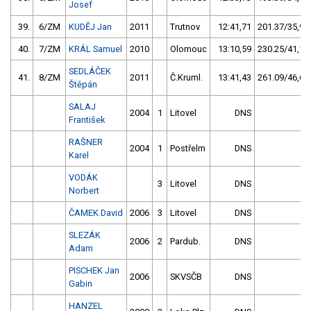
Josef
39.
6/ZM
KUDĚJ Jan
2011
Trutnov
12:41,71
201.37/35,9
40.
7/ZM
KRÁL Samuel
2010
Olomouc
13:10,59
230.25/41,1
SEDLÁČEK
41.
8/ZM
2011
Č.Kruml.
13:41,43
261.09/46,6
Štěpán
SALAJ
2004
1
Litovel
DNS
František
RAŠNER
2004
1
Postřelm
DNS
Karel
VODÁK
3
Litovel
DNS
Norbert
ČAMEK David
2006
3
Litovel
DNS
SLEZÁK
2006
2
Pardub.
DNS
Adam
PISCHEK Jan
2006
SKVSČB
DNS
Gabin
HANZEL