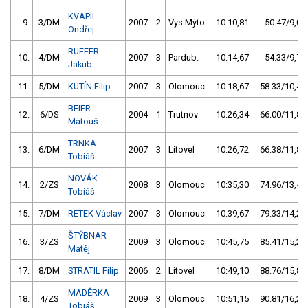
KVAPIL
9.
3/DM
2007
2
Vys.Mýto
10:10,81
50.47/9,0
Ondřej
RUFFER
10.
4/DM
2007
3
Pardub.
10:14,67
54.33/9,7
Jakub
11.
5/DM
KUTÍN Filip
2007
3
Olomouc
10:18,67
58.33/10,4
BEIER
12.
6/DS
2004
1
Trutnov
10:26,34
66.00/11,8
Matouš
TRNKA
13.
6/DM
2007
3
Litovel
10:26,72
66.38/11,8
Tobiáš
NOVÁK
14.
2/ZS
2008
3
Olomouc
10:35,30
74.96/13,4
Tobiáš
15.
7/DM
RETEK Václav
2007
3
Olomouc
10:39,67
79.33/14,2
ŠTÝBNAR
16.
3/ZS
2009
3
Olomouc
10:45,75
85.41/15,2
Matěj
17.
8/DM
STRATIL Filip
2006
2
Litovel
10:49,10
88.76/15,8
MADĚRKA
18.
4/ZS
2009
3
Olomouc
10:51,15
90.81/16,2
Tobiáš