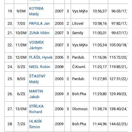
KOTRBA
19.
9/DM
2007
3
Vys.Mýto
10:56,37
96.03/17,1
Matěj
20.
7/DS
PAPULA Jan
2005
2
Litovel
10:58,16
97.82/17,5
21.
10/DM
ZUNA Vilém
2007
3
Semily
11:00,01
99.67/17,8
VOSMEK
22.
11/DM
2007
3
Vys.Mýto
11:05,34
105.00/18,7
Jáchym
23.
12/DM
PLÁŠIL Hynek
2006
3
Pardub.
11:16,06
115.72/20,7
24.
5/ZS
NIEDL Robin
2008
Č.Kruml.
11:20,17
119.83/21,4
ŠŤASTNÝ
25.
8/DS
2005
2
Pardub.
11:27,85
127.51/22,8
Matěj
MARTIN
26.
6/ZS
2009
3
Boh.Pha
11:29,83
129.49/23,1
Jakub
STŘÍLKA
27.
13/DM
2006
3
Olomouc
11:38,74
138.40/24,7
Richard
HLADÍK
28.
7/ZS
2009
Boh.Pha
11:44,96
144.62/25,8
Šimon