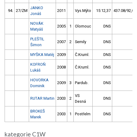
JANKO
94.
27/ZM
2011
Vys.Mýto
15:12,37
437.08/92,0
Jonáš
NOVÁK
2005
1
Olomouc
DNS
Matyáš
PLEŠTIL
2007
2
Semily
DNS
Šimon
MYŠKA Matěj
2009
Č.Kruml.
DNS
KOFROŇ
2008
Č.Kruml.
DNS
Lukáš
HOVORKA
2009
3
Pardub.
DNS
Dominik
VS
RUTAR Martin
2003
2
DNS
Desná
BROKEŠ
2003
1
Postřelm
DNS
Marek
kategorie C1W