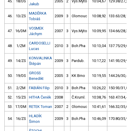
45.
18/DS
2005
2
Vys.Mýto
10:04,67
129.38/27,2
Jakub
MADĚRKA
46.
13/ZS
2009
3
Olomouc
10:08,92
133.63/28,1
Tobiáš
VOSMEK
47.
16/DM
2007
3
Vys.Mýto
10:09,95
134.66/28,3
Jáchym
CARDOSELLI
48.
1/ZM
2010
3
Boh.Pha
10:13,04
137.75/29,0
Lucas
KONVALINKA
49.
14/ZS
2009
3
Pardub.
10:17,22
141.93/29,9
Štěpán
GROSS
50.
19/DS
2005
3
KK Brno
10:19,55
144.26/30,4
Benedikt
51.
2/ZM
FABIÁN Filip
2010
3
Boh.Pha
10:26,22
150.93/31,8
52.
15/ZS
HITHA Čeněk
2008
Č.Kruml.
10:38,76
163.47/34,4
53.
17/DM
RETEK Toman
2007
2
Olomouc
10:41,61
166.32/35,0
HLADÍK
54.
16/ZS
2009
3
Boh.Pha
10:46,09
170.80/35,9
Šimon
ŠTOCHL