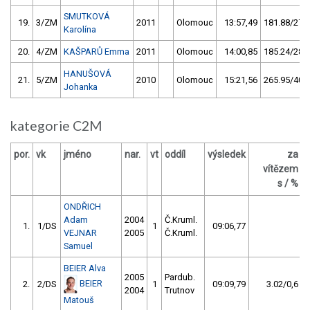
SMUTKOVÁ
19.
3/ZM
2011
Olomouc
13:57,49
181.88/27,7
Karolína
20.
4/ZM
KAŠPARŮ Emma
2011
Olomouc
14:00,85
185.24/28,3
HANUŠOVÁ
21.
5/ZM
2010
Olomouc
15:21,56
265.95/40,6
Johanka
kategorie C2M
por.
vk
jméno
nar.
vt
oddíl
výsledek
za
vítězem
s / %
ONDŘICH
Adam
2004
Č.Kruml.
1.
1/DS
1
09:06,77
VEJNAR
2005
Č.Kruml.
Samuel
BEIER Alva
2005
Pardub.
BEIER
2.
2/DS
1
09:09,79
3.02/0,6
2004
Trutnov
Matouš