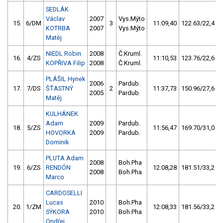
SEDLÁK
Václav
2007
Vys.Mýto
15.
6/DM
3
11:09,40
122.63/22,4
KOTRBA
2007
Vys.Mýto
Matěj
NIEDL Robin
2008
Č.Kruml.
16.
4/ZS
11:10,53
123.76/22,6
KOPŘIVA Filip
2008
Č.Kruml.
PLÁŠIL Hynek
2006
Pardub.
17.
7/DS
ŠŤASTNÝ
2
11:37,73
150.96/27,6
2005
Pardub.
Matěj
KULHÁNEK
Adam
2009
Pardub.
18.
5/ZS
11:56,47
169.70/31,0
HOVORKA
2009
Pardub.
Dominik
PLUTA Adam
2008
Boh.Pha
19.
6/ZS
RENDÓN
12:08,28
181.51/33,2
2008
Boh.Pha
Marco
CARDOSELLI
Lucas
2010
Boh.Pha
20.
1/ZM
12:08,33
181.56/33,2
SÝKORA
2010
Boh.Pha
Ondřej