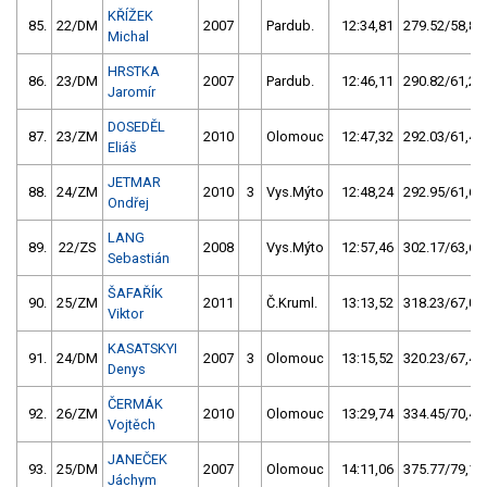
KŘÍŽEK
85.
22/DM
2007
Pardub.
12:34,81
279.52/58,8
Michal
HRSTKA
86.
23/DM
2007
Pardub.
12:46,11
290.82/61,2
Jaromír
DOSEDĚL
87.
23/ZM
2010
Olomouc
12:47,32
292.03/61,4
Eliáš
JETMAR
88.
24/ZM
2010
3
Vys.Mýto
12:48,24
292.95/61,6
Ondřej
LANG
89.
22/ZS
2008
Vys.Mýto
12:57,46
302.17/63,6
Sebastián
ŠAFAŘÍK
90.
25/ZM
2011
Č.Kruml.
13:13,52
318.23/67,0
Viktor
KASATSKYI
91.
24/DM
2007
3
Olomouc
13:15,52
320.23/67,4
Denys
ČERMÁK
92.
26/ZM
2010
Olomouc
13:29,74
334.45/70,4
Vojtěch
JANEČEK
93.
25/DM
2007
Olomouc
14:11,06
375.77/79,1
Jáchym