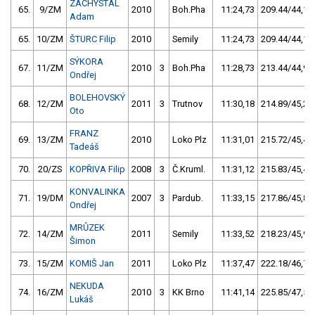
ZACHYSTAL
65.
9/ZM
2010
Boh.Pha
11:24,73
209.44/44,1
Adam
65.
10/ZM
ŠTURC Filip
2010
Semily
11:24,73
209.44/44,1
SÝKORA
67.
11/ZM
2010
3
Boh.Pha
11:28,73
213.44/44,9
Ondřej
BOLEHOVSKÝ
68.
12/ZM
2011
3
Trutnov
11:30,18
214.89/45,2
Oto
FRANZ
69.
13/ZM
2010
Loko Plz
11:31,01
215.72/45,4
Tadeáš
70.
20/ZS
KOPŘIVA Filip
2008
3
Č.Kruml.
11:31,12
215.83/45,4
KONVALINKA
71.
19/DM
2007
3
Pardub.
11:33,15
217.86/45,8
Ondřej
MRŮZEK
72.
14/ZM
2011
Semily
11:33,52
218.23/45,9
Šimon
73.
15/ZM
KOMIŠ Jan
2011
Loko Plz
11:37,47
222.18/46,7
NEKUDA
74.
16/ZM
2010
3
KK Brno
11:41,14
225.85/47,5
Lukáš