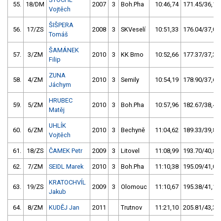
55.
18/DM
2007
3
Boh.Pha
10:46,74
171.45/36,1
Vojtěch
ŠIŠPERA
56.
17/ZS
2008
3
SKVeselí
10:51,33
176.04/37,0
Tomáš
ŠAMÁNEK
57.
3/ZM
2010
3
KK Brno
10:52,66
177.37/37,3
Filip
ZUNA
58.
4/ZM
2010
3
Semily
10:54,19
178.90/37,6
Jáchym
HRUBEC
59.
5/ZM
2010
3
Boh.Pha
10:57,96
182.67/38,4
Matěj
UHLÍK
60.
6/ZM
2010
3
Bechyně
11:04,62
189.33/39,8
Vojtěch
61.
18/ZS
ČAMEK Petr
2009
3
Litovel
11:08,99
193.70/40,8
62.
7/ZM
SEIDL Marek
2010
3
Boh.Pha
11:10,38
195.09/41,0
KRATOCHVÍL
63.
19/ZS
2009
3
Olomouc
11:10,67
195.38/41,1
Jakub
64.
8/ZM
KUDĚJ Jan
2011
Trutnov
11:21,10
205.81/43,3