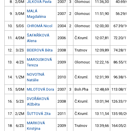
8.
2/DM
JÍLKOVÁ Pavla
2007
3
Olomouc
11:36,30
40.69/6,2
MALÁ
9.
3/DM
2007
2
Olomouc
11:51,90
56.29/8,6
Magdaléna
10.
5/DS
CHROMÁ Nicol
2004
2
Olomouc
12:03,00
67.39/10,3
ŠAFAŘÍKOVÁ
11.
4/DM
2006
Č.Kruml.
12:07,81
72.20/11,0
Alena
12.
3/ZS
BEIEROVÁ Běta
2008
Trutnov
12:09,89
74.28/11,3
MAROUSKOVÁ
13.
4/ZS
2009
Olomouc
12:22,16
86.55/13,2
Tereza
NOVOTNÁ
14.
1/ZM
2010
Č.Kruml.
12:31,99
96.38/14,7
Natálie
15.
5/DM
MILOTOVÁ Dora
2007
3
Boh.Pha
12:48,69
113.08/17,2
DVOŘÁKOVÁ
16.
5/ZS
2008
Č.Kruml.
13:01,94
126.33/19,3
Alžběta
17.
2/ZM
ŠUTTOVÁ Zita
2011
Č.Kruml.
13:11,54
135.93/20,7
MARKOVÁ
18.
6/ZS
2009
Trutnov
13:39,66
164.05/25,0
Kristýna