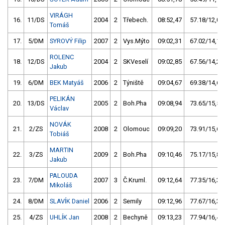
VIRÁGH
16.
11/DS
2004
2
Třebech.
08:52,47
57.18/12,0
Tomáš
17.
5/DM
SYROVÝ Filip
2007
2
Vys.Mýto
09:02,31
67.02/14,1
ROLENC
18.
12/DS
2004
2
SKVeselí
09:02,85
67.56/14,2
Jakub
19.
6/DM
BEK Matyáš
2006
2
Týniště
09:04,67
69.38/14,6
PELIKÁN
20.
13/DS
2005
2
Boh.Pha
09:08,94
73.65/15,5
Václav
NOVÁK
21.
2/ZS
2008
2
Olomouc
09:09,20
73.91/15,6
Tobiáš
MARTIN
22.
3/ZS
2009
2
Boh.Pha
09:10,46
75.17/15,8
Jakub
PALOUDA
23.
7/DM
2007
3
Č.Kruml.
09:12,64
77.35/16,3
Mikoláš
24.
8/DM
SLAVÍK Daniel
2006
2
Semily
09:12,96
77.67/16,3
25.
4/ZS
UHLÍK Jan
2008
2
Bechyně
09:13,23
77.94/16,4