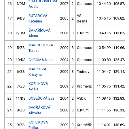
KRATOCHVÍLOVÁ
16.
4/DM
2007
2
Olomouc
10:44,20
108.87/20
Adéla
RUTAROVÁ
VS
17.
9/DS
2005
2
10:45,15
109.82/20
Kateřina
Desná
ŠAFAŘÍKOVÁ
18.
5/DM
2006
3
Č.Kruml.
10:49,15
113.82/21
Alena
MAROUSKOVÁ
19.
5/ZS
2009
3
Olomouc
10:54,99
119.66/22
Tereza
20.
10/DS
CHROMÁ Nicol
2004
3
Olomouc
11:00,80
125.47/23
MARKOVÁ
21.
6/ZS
2009
3
Trutnov
11:04,47
129.14/24
Kristýna
KOPLÍKOVÁ
22.
7/ZS
2009
3
Kroměříž
11:06,75
131.42/24
Adéla
23.
11/DS
DOBEŠOVÁ Eva
2004
2
VSDK
11:08,16
132.83/24
DVOŘÁKOVÁ
24.
8/ZS
2008
3
Č.Kruml.
11:11,66
136.33/25
Alžběta
KOPLÍKOVÁ
25.
9/ZS
2009
3
Kroměříž
11:14,02
138.69/25
Eliška