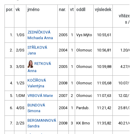
por.
vk
jméno
nar.
vt
oddíl
výsledek
za
vítězem
s / %
ZEDNÍČKOVÁ
1.
1/DS
2005
1
Vys.Mýto
10:55,61
Michaela Anna
STŘÍLKOVÁ
2.
2/DS
2004
1
Olomouc
10:56,81
1.20/0,2
Jana
RETKOVÁ
3.
3/DS
2005
1
Olomouc
10:59,88
4.27/0,7
Anna
KOČÍŘOVÁ
4.
1/ZS
2008
1
Olomouc
11:05,68
10.07/1,5
Valentýna
5.
1/DM
VRBOVÁ Marie
2007
2
Olomouc
11:07,63
12.02/1,8
BUNDOVÁ
6.
4/DS
2004
1
Pardub.
11:21,42
25.81/3,9
Simona
BERGMANNOVÁ
7.
2/ZS
2008
3
KK Brno
11:35,82
40.21/6,1
Sandra