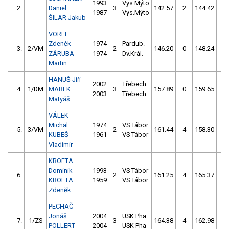
1993
Vys.Mýto
2.
Daniel
3
142.57
2
144.42
4
1987
Vys.Mýto
ŠILAR Jakub
VOREL
Zdeněk
1974
Pardub.
3.
2/VM
2
146.20
0
148.24
6
ZÁRUBA
1974
Dv.Král.
Martin
HANUŠ Jiří
2002
Třebech.
4.
1/DM
MAREK
3
157.89
0
159.65
2
2003
Třebech.
Matyáš
VÁLEK
Michal
1974
VS Tábor
5.
3/VM
2
161.44
4
158.30
6
KUBEŠ
1961
VS Tábor
Vladimír
KROFTA
Dominik
1993
VS Tábor
6.
2
161.25
4
165.37
2
KROFTA
1959
VS Tábor
Zdeněk
PECHAČ
Jonáš
2004
USK Pha
7.
1/ZS
3
164.38
4
162.98
4
POLLERT
2004
USK Pha