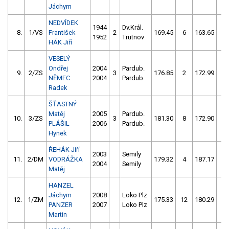
Jáchym
NEDVÍDEK
1944
Dv.Král.
8.
1/VS
František
2
169.45
6
163.65
4
1952
Trutnov
HÁK Jiří
VESELÝ
Ondřej
2004
Pardub.
9.
2/ZS
3
176.85
2
172.99
2
NĚMEC
2004
Pardub.
Radek
ŠŤASTNÝ
Matěj
2005
Pardub.
10.
3/ZS
3
181.30
8
172.90
8
PLÁŠIL
2006
Pardub.
Hynek
ŘEHÁK Jiří
2003
Semily
11.
2/DM
VODRÁŽKA
179.32
4
187.17
4
2004
Semily
Matěj
HANZEL
Jáchym
2008
Loko Plz
12.
1/ZM
175.33
12
180.29
4
PANZER
2007
Loko Plz
Martin