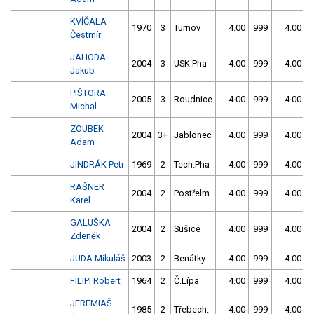
KVÍČALA
1970
3
Turnov
4.00
999
4.00
9
Čestmír
JAHODA
2004
3
USK Pha
4.00
999
4.00
9
Jakub
PIŠTORA
2005
3
Roudnice
4.00
999
4.00
9
Michal
ZOUBEK
2004
3+
Jablonec
4.00
999
4.00
9
Adam
JINDRÁK Petr
1969
2
Tech.Pha
4.00
999
4.00
9
RAŠNER
2004
2
Postřelm
4.00
999
4.00
9
Karel
GALUŠKA
2004
2
Sušice
4.00
999
4.00
9
Zdeněk
JUDA Mikuláš
2003
2
Benátky
4.00
999
4.00
9
FILIPI Robert
1964
2
Č.Lípa
4.00
999
4.00
9
JEREMIAŠ
1985
2
Třebech.
4.00
999
4.00
9