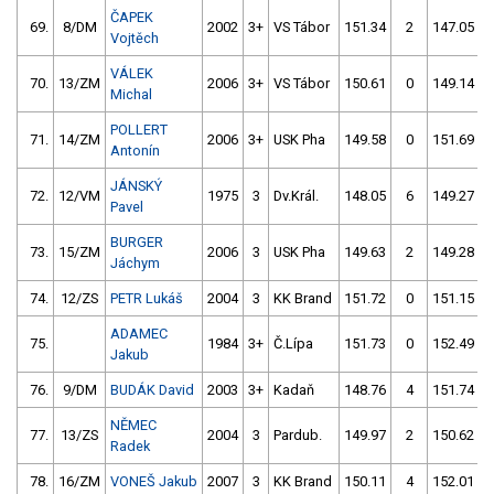
ČAPEK
69.
8/DM
2002
3+
VS Tábor
151.34
2
147.05
Vojtěch
VÁLEK
70.
13/ZM
2006
3+
VS Tábor
150.61
0
149.14
Michal
POLLERT
71.
14/ZM
2006
3+
USK Pha
149.58
0
151.69
Antonín
JÁNSKÝ
72.
12/VM
1975
3
Dv.Král.
148.05
6
149.27
Pavel
BURGER
73.
15/ZM
2006
3
USK Pha
149.63
2
149.28
Jáchym
74.
12/ZS
PETR Lukáš
2004
3
KK Brand
151.72
0
151.15
ADAMEC
75.
1984
3+
Č.Lípa
151.73
0
152.49
Jakub
76.
9/DM
BUDÁK David
2003
3+
Kadaň
148.76
4
151.74
NĚMEC
77.
13/ZS
2004
3
Pardub.
149.97
2
150.62
Radek
78.
16/ZM
VONEŠ Jakub
2007
3
KK Brand
150.11
4
152.01