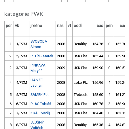
kategorie PWK
por.
vk
jméno
nar.
vt
oddíl
čas
pen
čas
SVOBODA
1.
1/PZM
2008
Benátky
154.76
0
152.70
Šimon
2.
2/PZM
PETŘÍK Marek
2008
USK Pha
162.44
0
159.90
PINKAVA
2.
3/PZM
2009
USK Pha
159.90
0
160.57
Matyáš
HANZEL
4.
4/PZM
2008
Loko Plz
156.96
4
159.24
Jáchym
5.
5/PZM
SAMEK Petr
2008
Třebech.
158.60
4
161.27
6.
6/PZM
PLAS Tobiáš
2008
USK Pha
160.78
2
158.96
7.
7/PZM
KRÁL Matěj
2008
USK Pha
164.48
0
163.12
SLUŠNÝ
8.
8/PZM
2008
Benátky
165.38
4
164.87
Vojtěch