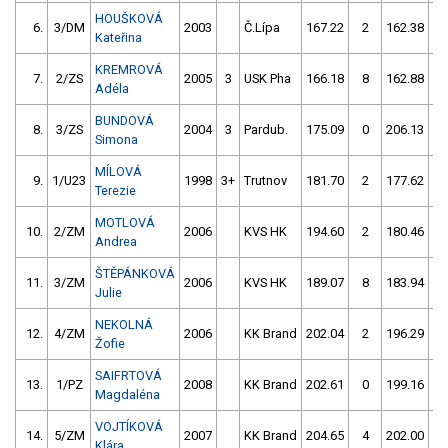
HOUŠKOVÁ
6.
3/DM
2003
Č.Lípa
167.22
2
162.38
Kateřina
KREMROVÁ
7.
2/ZS
2005
3
USK Pha
166.18
8
162.88
Adéla
BUNDOVÁ
8.
3/ZS
2004
3
Pardub.
175.09
0
206.13
1
Simona
MÍLOVÁ
9.
1/U23
1998
3+
Trutnov
181.70
2
177.62
Terezie
MOTLOVÁ
10.
2/ZM
2006
KVS HK
194.60
2
180.46
Andrea
ŠTĚPÁNKOVÁ
11.
3/ZM
2006
KVS HK
189.07
8
183.94
Julie
NEKOLNÁ
12.
4/ZM
2006
KK Brand
202.04
2
196.29
Žofie
SAIFRTOVÁ
13.
1/PZ
2008
KK Brand
202.61
0
199.16
Magdaléna
VOJTÍKOVÁ
14.
5/ZM
2007
KK Brand
204.65
4
202.00
Klára