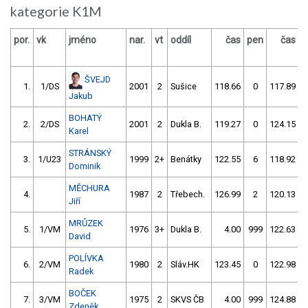
kategorie K1M
por.
vk
jméno
nar.
vt
oddíl
čas
pen
čas
p
ŠVEJD
1.
1/DS
2001
2
Sušice
118.66
0
117.89
Jakub
BOHATÝ
2.
2/DS
2001
2
Dukla B.
119.27
0
124.15
Karel
STRÁNSKÝ
3.
1/U23
1999
2+
Benátky
122.55
6
118.92
Dominik
MĚCHURA
4.
1987
2
Třebech.
126.99
2
120.13
Jiří
MRŮZEK
5.
1/VM
1976
3+
Dukla B.
4.00
999
122.63
David
POLÍVKA
6.
2/VM
1980
2
Sláv.HK
123.45
0
122.98
Radek
BOČEK
7.
3/VM
1975
2
SKVS ČB
4.00
999
124.88
Zdeněk