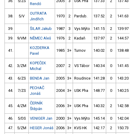
36.
5/ZS
2005
3
USK Pha
137.33
2
137.43
Rendó
OUTRATA
38.
5/V
1970
2
Pardub.
137.52
2
141.63
Jindřich
39.
ŠILAR Jakub
1987
3
Vys.Mýto
141.15
2
139.97
39.
9/VM
NĚMEC Aleš
1976
2
Kadaň
137.97
2
144.57
KOZDERKA
41.
1985
3+
Turnov
140.02
0
138.48
Pavel
KOPEČEK
42.
3/ZM
2007
2
VS Tábor
140.34
0
141.45
Michal
43.
6/ZS
BENDA Jan
2005
3+
Roudnice
141.28
0
143.20
PECHAČ
44.
7/ZS
2004
3+
USK Pha
148.77
0
140.25
Jonáš
ČERNÍK
45.
4/ZM
2006
3+
USK Pha
140.32
2
142.58
Štěpán
46.
5/DS
VENIGER Jan
2000
3+
Vys.Mýto
145.14
0
142.04
47.
5/ZM
HEGER Jonáš
2006
3+
KVS HK
142.17
2
150.73