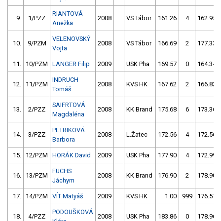
RIANTOVÁ
9.
1/PZZ
2008
VS Tábor
161.26
4
162.95
Anežka
VELENOVSKÝ
10.
9/PZM
2008
VS Tábor
166.69
2
177.33
Vojta
11.
10/PZM
LANGER Filip
2009
USK Pha
169.57
0
164.34
INDRUCH
12.
11/PZM
2008
KVS HK
167.62
2
166.82
Tomáš
SAIFRTOVÁ
13.
2/PZZ
2008
KK Brand
175.68
6
173.36
Magdaléna
PETRIKOVÁ
14.
3/PZZ
2008
L.Žatec
172.56
4
172.56
Barbora
15.
12/PZM
HORÁK David
2009
USK Pha
177.90
4
172.99
FUCHS
16.
13/PZM
2008
KK Brand
176.90
2
178.90
Jáchym
17.
14/PZM
VÍT Matyáš
2009
KVS HK
1.00
999
176.57
PODOUŠKOVÁ
18.
4/PZZ
2008
USK Pha
183.86
0
178.96