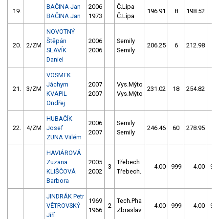
BAČINA Jan
2006
Č.Lípa
19.
196.91
8
198.52
10
BAČINA Jan
1973
Č.Lípa
NOVOTNÝ
Štěpán
2006
Semily
20.
2/ZM
206.25
6
212.98
10
SLAVÍK
2006
Semily
Daniel
VOSMEK
Jáchym
2007
Vys.Mýto
21.
3/ZM
231.02
18
254.82
70
KVAPIL
2007
Vys.Mýto
Ondřej
HUBAČÍK
2006
Semily
22.
4/ZM
Josef
246.46
60
278.95
8
2007
Semily
ZUNA Viilém
HAVIÁROVÁ
Zuzana
2005
Třebech.
3
4.00
999
4.00
99
KLIŠČOVÁ
2002
Třebech.
Barbora
JINDRÁK Petr
1969
Tech.Pha
VĚTROVSKÝ
2
4.00
999
4.00
99
1966
Zbraslav
Jiří