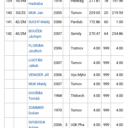
139.
16/VM
1976
Heletag
211.81
18
197.96
Hadraba
140.
30/ZS
MUK Jan
2005
Turnov
229.05
20
219.59
141.
42/ZM
SUCHÝ Matěj
2006
Pardub.
172.86
60
1.00
9
BOUČEK
142.
43/ZM
2007
Semily
270.47
64
254.86
Jáchym
FLORIÁN
2006
Trutnov
4.00
999
4.00
9
Jindřich
LHOTÁK
2007
Turnov
4.00
999
4.00
9
Jakub
VENIGER Jiří
2006
Vys.Mýto
4.00
999
4.00
9
MUK Matěj
2007
Turnov
4.00
999
4.00
9
DVOŘÁK
1968
Třebech.
4.00
999
4.00
9
Tomáš
ZUMMER
1970
Turnov
4.00
999
4.00
9
Dušan
SVOBODA
2006
3
USK Pha
4.00
999
4.00
9
Adam