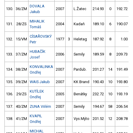
DOVALA
130.
36/ZM
2007
L.Žatec
214.93
0
192.72
Jakub
MIHALIK
131.
28/ZS
2004
Kadaň
189.10
6
190.07
Tomáš
CÍSAŘOVSKÝ
132.
15/VM
1977
3
Heletag
187.92
8
1.00
9
Petr
HUBAČÍK
133.
37/ZM
2006
Semily
189.59
8
209.73
Josef
KONVALINKA
134.
38/ZM
2007
Pardub.
201.27
14
191.49
Ondřej
135.
39/ZM
WAIS Jakub
2007
KK Brand
190.43
10
193.80
KUTÍLEK
136.
29/ZS
2005
Benátky
232.72
10
193.19
Ondřej
137.
40/ZM
ZUNA Viilém
2007
Semily
194.67
58
206.54
KVAPIL
138.
41/ZM
2007
Vys.Mýto
201.52
12
208.78
Ondřej
MICHAL