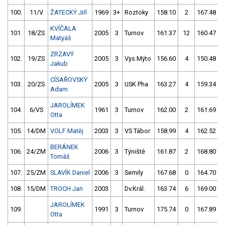
100.
11/V
ŽATECKÝ Jiří
1969
3+
Roztoky
158.10
2
167.48
KVÍČALA
101.
18/ZS
2005
3
Turnov
161.37
12
160.47
Matyáš
ZRZAVÝ
102.
19/ZS
2005
3
Vys.Mýto
156.60
4
150.48
Jakub
CÍSAŘOVSKÝ
103.
20/ZS
2005
3
USK Pha
163.27
4
159.34
Adam
JAROLÍMEK
104.
6/VS
1961
3
Turnov
162.00
2
161.69
Otta
105.
14/DM
VOLF Matěj
2003
3
VS Tábor
158.99
4
162.52
BERÁNEK
106.
24/ZM
2006
3
Týniště
161.87
2
168.80
Tomáš
107.
25/ZM
SLAVÍK Daniel
2006
3
Semily
167.68
0
164.70
108.
15/DM
TROCH Jan
2003
Dv.Král.
163.74
6
169.00
JAROLÍMEK
109.
1991
3
Turnov
175.74
0
167.89
Otta