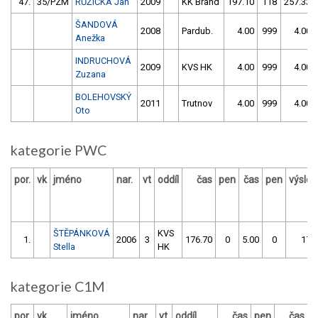
47.
35/PZM
RŮŽIČKA Jan
2009
KK Brand
197.10
118
257.33
ŠANDOVÁ
2008
Pardub.
4.00
999
4.00
Anežka
INDRUCHOVÁ
2009
KVS HK
4.00
999
4.00
Zuzana
BOLEHOVSKÝ
2011
Trutnov
4.00
999
4.00
Oto
kategorie PWC
por.
vk
jméno
nar.
vt
oddíl
čas
pen
čas
pen
výsle
ŠTĚPÁNKOVÁ
KVS
1.
2006
3
176.70
0
5.00
0
176
Stella
HK
kategorie C1M
por.
vk
jméno
nar.
vt
oddíl
čas
pen
čas
p