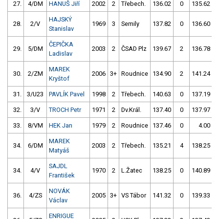
27.
4/DM
HANUŠ Jiří
2002
2
Třebech.
136.02
0
135.62
HAJSKÝ
28.
2/V
1969
3
Semily
137.82
0
136.60
Stanislav
ČEPIČKA
29.
5/DM
2003
2
ČSAD Plz
139.67
2
136.78
Ladislav
MAREK
30.
2/ZM
2006
3+
Roudnice
134.90
2
141.24
Kryštof
31.
3/U23
PAVLÍK Pavel
1998
2
Třebech.
140.63
0
137.19
32.
3/V
TROCH Petr
1971
2
Dv.Král.
137.40
0
137.97
33.
8/VM
HEK Jan
1979
2
Roudnice
137.46
0
4.00
9
MAREK
34.
6/DM
2003
2
Třebech.
135.21
4
138.25
Matyáš
SAJDL
34.
4/V
1970
2
L.Žatec
138.25
0
140.89
František
NOVÁK
36.
4/ZS
2005
3+
VS Tábor
141.32
0
139.33
Václav
ENRIGUE