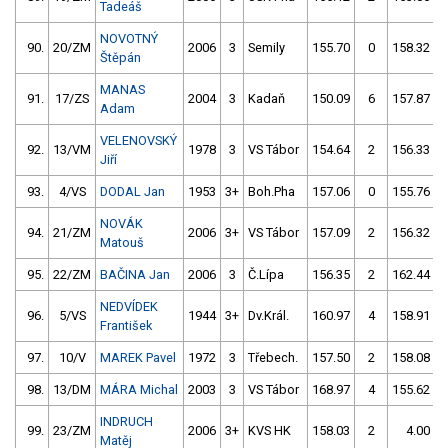
Tadeáš
NOVOTNÝ
90.
20/ZM
2006
3
Semily
155.70
0
158.32
Štěpán
MANAS
91.
17/ZS
2004
3
Kadaň
150.09
6
157.87
Adam
VELENOVSKÝ
92.
13/VM
1978
3
VS Tábor
154.64
2
156.33
Jiří
93.
4/VS
DODAL Jan
1953
3+
Boh.Pha
157.06
0
155.76
NOVÁK
94.
21/ZM
2006
3+
VS Tábor
157.09
2
156.32
Matouš
95.
22/ZM
BAČINA Jan
2006
3
Č.Lípa
156.35
2
162.44
NEDVÍDEK
96.
5/VS
1944
3+
Dv.Král.
160.97
4
158.91
František
97.
10/V
MAREK Pavel
1972
3
Třebech.
157.50
2
158.08
98.
13/DM
MÁRA Michal
2003
3
VS Tábor
168.97
4
155.62
INDRUCH
99.
23/ZM
2006
3+
KVS HK
158.03
2
4.00
9
Matěj