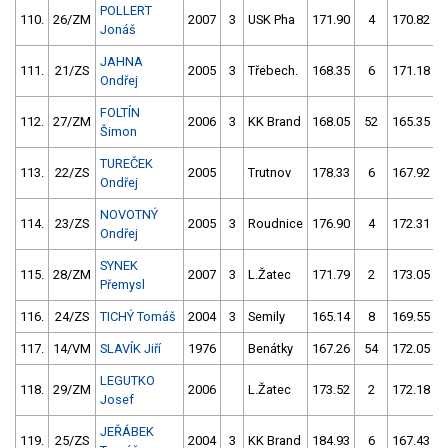
POLLERT
110.
26/ZM
2007
3
USK Pha
171.90
4
170.82
Jonáš
JAHNA
111.
21/ZS
2005
3
Třebech.
168.35
6
171.18
Ondřej
FOLTÍN
112.
27/ZM
2006
3
KK Brand
168.05
52
165.35
Šimon
TUREČEK
113.
22/ZS
2005
Trutnov
178.33
6
167.92
Ondřej
NOVOTNÝ
114.
23/ZS
2005
3
Roudnice
176.90
4
172.31
Ondřej
SYNEK
115.
28/ZM
2007
3
L.Žatec
171.79
2
173.05
Přemysl
116.
24/ZS
TICHÝ Tomáš
2004
3
Semily
165.14
8
169.55
117.
14/VM
SLAVÍK Jiří
1976
Benátky
167.26
54
172.05
LEGUTKO
118.
29/ZM
2006
L.Žatec
173.52
2
172.18
Josef
JEŘÁBEK
119.
25/ZS
2004
3
KK Brand
184.93
6
167.43