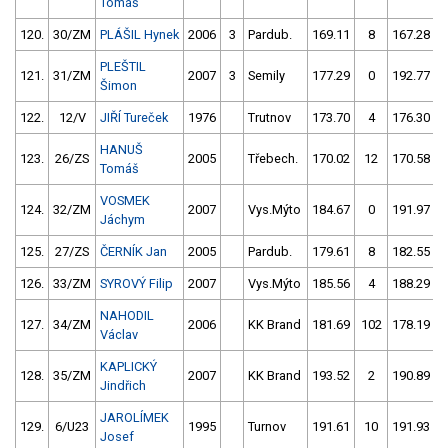
Tomáš
120.
30/ZM
PLÁŠIL Hynek
2006
3
Pardub.
169.11
8
167.28
PLEŠTIL
121.
31/ZM
2007
3
Semily
177.29
0
192.77
Šimon
122.
12/V
JIŘÍ Tureček
1976
Trutnov
173.70
4
176.30
HANUŠ
123.
26/ZS
2005
Třebech.
170.02
12
170.58
Tomáš
VOSMEK
124.
32/ZM
2007
Vys.Mýto
184.67
0
191.97
Jáchym
125.
27/ZS
ČERNÍK Jan
2005
Pardub.
179.61
8
182.55
126.
33/ZM
SYROVÝ Filip
2007
Vys.Mýto
185.56
4
188.29
NAHODIL
127.
34/ZM
2006
KK Brand
181.69
102
178.19
Václav
KAPLICKÝ
128.
35/ZM
2007
KK Brand
193.52
2
190.89
Jindřich
JAROLÍMEK
129.
6/U23
1995
Turnov
191.61
10
191.93
Josef