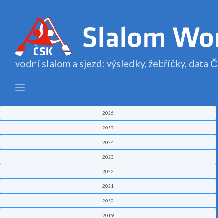
vodní slalom a sjezd: výsledky, žebříčky, data
2026
2025
2024
2023
2022
2021
2020
2019