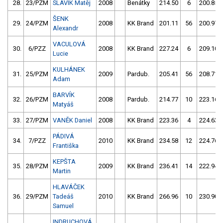
28.
23/PZM
SLAVÍK Matěj
2008
Benátky
214.50
6
200.85
ŠENK
29.
24/PZM
2008
KK Brand
201.11
56
200.97
Alexandr
VACULOVÁ
30.
6/PZZ
2008
KK Brand
227.24
6
209.10
Lucie
KULHÁNEK
31.
25/PZM
2009
Pardub.
205.41
56
208.71
Adam
BARVÍK
32.
26/PZM
2008
Pardub.
214.77
10
223.16
Matyáš
33.
27/PZM
VANĚK Daniel
2008
KK Brand
223.36
4
224.63
PÁDIVÁ
34.
7/PZZ
2010
KK Brand
234.58
12
224.76
Františka
KEPŠTA
35.
28/PZM
2009
KK Brand
236.41
14
222.94
Martin
HLAVÁČEK
36.
29/PZM
Tadeáš
2010
KK Brand
266.96
10
230.90
Samuel
INDRUCHOVÁ