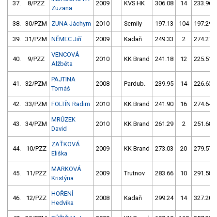
37.
8/PZZ
2009
KVS HK
306.08
14
233.96
Zuzana
38.
30/PZM
ZUNA Jáchym
2010
Semily
197.13
104
197.29
39.
31/PZM
NĚMEC Jiří
2009
Kadaň
249.33
2
274.27
VENCOVÁ
40.
9/PZZ
2010
KK Brand
241.18
12
225.51
Alžběta
PAJTINA
41.
32/PZM
2008
Pardub.
239.95
14
226.63
Tomáš
42.
33/PZM
FOLTÍN Radim
2010
KK Brand
241.90
16
274.64
MRŮZEK
43.
34/PZM
2010
KK Brand
261.29
2
251.68
David
ZAŤKOVÁ
44.
10/PZZ
2009
KK Brand
273.03
20
279.57
Eliška
MARKOVÁ
45.
11/PZZ
2009
Trutnov
283.66
10
291.58
Kristýna
HOŘENÍ
46.
12/PZZ
2008
Kadaň
299.24
14
327.20
Hedvika