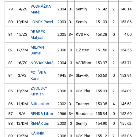
VODRÁŽKA
79.
14/ZS
2004
3+
Semily
151.42
2
148.14
Matěj
80.
10/DM
HYNEK Pavel
2003
3+
Semily
151.03
2
153.86
DRÁBEK
81.
15/ZS
2005
3+
KVS HK
153.28
0
4.00
9
Matyáš
MILYAN
82.
17/ZM
2006
3
L.Žatec
151.50
2
154.55
Daniel
83.
16/ZS
NOVÁK Matěj
2004
3
VS Tábor
153.97
2
153.71
POLÍVKA
84.
3/VS
1945
3+
Sláv.HK
160.53
0
153.91
Karel
ZVOLSKÝ
85.
18/ZM
2006
3
USK Pha
155.03
2
154.02
Kristián
86.
11/DM
SUK Jakub
2002
3+
Trutnov
150.35
4
145.63
87.
9/V
BENDA Libor
1966
3+
Roudnice
155.34
0
152.69
88.
12/DM
ŘEHÁK Jiří
2003
3
Semily
154.90
0
155.62
KÁRNÍK
89.
19/ZM
2006
3
USK Pha
155.12
2
153.06