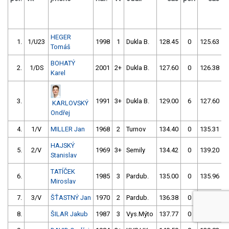
HEGER
1.
1/U23
1998
1
Dukla B.
128.45
0
125.63
Tomáš
BOHATÝ
2.
1/DS
2001
2+
Dukla B.
127.60
0
126.38
Karel
3.
1991
3+
Dukla B.
129.00
6
127.60
KARLOVSKÝ
Ondřej
4.
1/V
MILLER Jan
1968
2
Turnov
134.40
0
135.31
HAJSKÝ
5.
2/V
1969
3+
Semily
134.42
0
139.20
Stanislav
TATÍČEK
6.
1985
3
Pardub.
135.00
0
135.96
Miroslav
7.
3/V
ŠŤASTNÝ Jan
1970
2
Pardub.
136.38
0
142.18
8.
ŠILAR Jakub
1987
3
Vys.Mýto
137.77
0
138.82