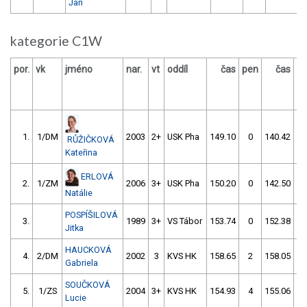
Jan
kategorie C1W
por.
vk
jméno
nar.
vt
oddíl
čas
pen
čas
p
1.
1/DM
2003
2+
USK Pha
149.10
0
140.42
RŮŽIČKOVÁ
Kateřina
ERLOVÁ
2.
1/ZM
2006
3+
USK Pha
150.20
0
142.50
5
Natálie
POSPÍŠILOVÁ
3.
1989
3+
VS Tábor
153.74
0
152.38
Jitka
HAUCKOVÁ
4.
2/DM
2002
3
KVS HK
158.65
2
158.05
Gabriela
SOUČKOVÁ
5.
1/ZS
2004
3+
KVS HK
154.93
4
155.06
Lucie