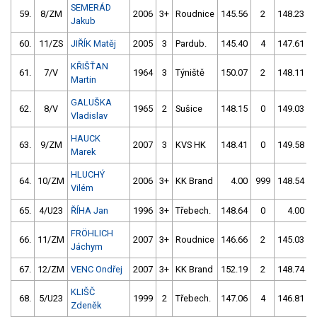
SEMERÁD
59.
8/ZM
2006
3+
Roudnice
145.56
2
148.23
Jakub
60.
11/ZS
JIŘÍK Matěj
2005
3
Pardub.
145.40
4
147.61
KŘIŠŤAN
61.
7/V
1964
3
Týniště
150.07
2
148.11
Martin
GALUŠKA
62.
8/V
1965
2
Sušice
148.15
0
149.03
Vladislav
HAUCK
63.
9/ZM
2007
3
KVS HK
148.41
0
149.58
Marek
HLUCHÝ
64.
10/ZM
2006
3+
KK Brand
4.00
999
148.54
Vilém
65.
4/U23
ŘÍHA Jan
1996
3+
Třebech.
148.64
0
4.00
9
FRÖHLICH
66.
11/ZM
2007
3+
Roudnice
146.66
2
145.03
Jáchym
67.
12/ZM
VENC Ondřej
2007
3+
KK Brand
152.19
2
148.74
KLIŠČ
68.
5/U23
1999
2
Třebech.
147.06
4
146.81
Zdeněk