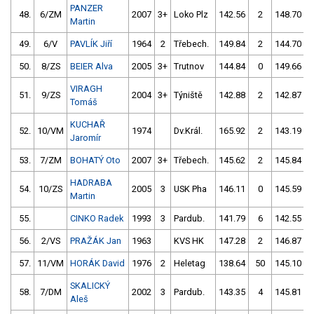
PANZER
48.
6/ZM
2007
3+
Loko Plz
142.56
2
148.70
Martin
49.
6/V
PAVLÍK Jiří
1964
2
Třebech.
149.84
2
144.70
50.
8/ZS
BEIER Alva
2005
3+
Trutnov
144.84
0
149.66
VIRAGH
51.
9/ZS
2004
3+
Týniště
142.88
2
142.87
Tomáš
KUCHAŘ
52.
10/VM
1974
Dv.Král.
165.92
2
143.19
Jaromír
53.
7/ZM
BOHATÝ Oto
2007
3+
Třebech.
145.62
2
145.84
HADRABA
54.
10/ZS
2005
3
USK Pha
146.11
0
145.59
Martin
55.
CINKO Radek
1993
3
Pardub.
141.79
6
142.55
56.
2/VS
PRAŽÁK Jan
1963
KVS HK
147.28
2
146.87
57.
11/VM
HORÁK David
1976
2
Heletag
138.64
50
145.10
SKALICKÝ
58.
7/DM
2002
3
Pardub.
143.35
4
145.81
Aleš