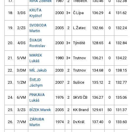
17.
ŘÍHA Zdeněk
1987
2
Třebech.
130.46
0
132.38
KRUŤA
18.
3/DS
2000
3+
Č.Lípa
136.29
4
131.62
Kryštof
SVOBODA
19.
2/ZS
2005
2
L.Žatec
132.66
0
132.24
Martin
ŠVAGR
20.
4/DS
2000
3+
Týniště
128.65
4
132.84
Rostislav
MAREK
21.
5/VM
1980
3+
Trutnov
136.21
0
134.22
Lukáš
22.
3/DM
MÍL Jakub
2003
2
Trutnov
134.68
0
138.15
ŠVEJD
23.
1/ZM
2007
2
Sušice
135.12
2
132.77
Jáchym
PINKAVA
24.
6/VM
1976
2
SKVS ČB
136.27
0
135.06
Lukáš
25.
3/ZS
BÍZEK Marek
2005
2
KK Brand
129.61
50
131.37
ZÁRUBA
26.
7/VM
1974
2
Dv.Král.
137.40
0
133.60
Martin