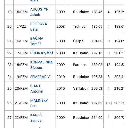
Klára
AUGUSTÝN
19.
15/PZM
2009
Roudnice
183.46
4
196.29
Jakub
BEIEROVÁ
20.
5/PZZ
2008
Trutnov
186.69
4
188.61
Běta
BAČINA
21.
16/PZM
2008
Č.Lípa
184.80
8
194.89
Tomáš
22.
17/PZM
UHLÍK Kryštof
2008
KK Brand
197.16
0
201.27
KONVALINKA
23.
18/PZM
2009
Pardub.
189.02
12
194.52
Šťepán
24.
19/PZM
SEMERÁD Vít
2010
Roudnice
195.23
8
202.41
RIANT
25.
20/PZM
2010
VS Tábor
200.53
4
210.27
Antonín
MALINSKÝ
26.
21/PZM
2008
KK Brand
197.39
108
205.53
Petr
KAREŠ
27.
22/PZM
2009
Roudnice
214.60
4
206.73
Samuel