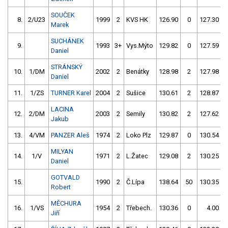
SOUČEK
8.
2/U23
1999
2
KVS HK
126.90
0
127.30
Marek
SUCHÁNEK
9.
1993
3+
Vys.Mýto
129.82
0
127.59
Daniel
STRÁNSKÝ
10.
1/DM
2002
2
Benátky
128.98
2
127.98
Daniel
11.
1/ZS
TURNER Karel
2004
2
Sušice
130.61
2
128.87
LACINA
12.
2/DM
2003
2
Semily
130.82
2
127.62
Jakub
13.
4/VM
PANZER Aleš
1974
2
Loko Plz
129.87
0
130.54
MILYAN
14.
1/V
1971
2
L.Žatec
129.08
2
130.25
Daniel
GOTVALD
15.
1990
2
Č.Lípa
138.64
50
130.35
Robert
MĚCHURA
16.
1/VS
1954
2
Třebech.
130.36
0
4.00
9
Jiří