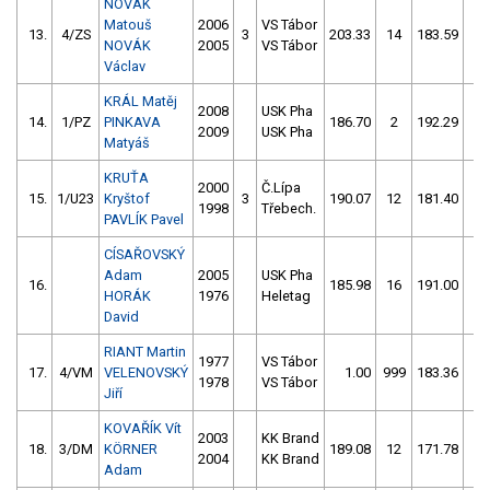
NOVÁK
Matouš
2006
VS Tábor
13.
4/ZS
3
203.33
14
183.59
2
NOVÁK
2005
VS Tábor
Václav
KRÁL Matěj
2008
USK Pha
14.
1/PZ
PINKAVA
186.70
2
192.29
8
2009
USK Pha
Matyáš
KRUŤA
2000
Č.Lípa
15.
1/U23
Kryštof
3
190.07
12
181.40
8
1998
Třebech.
PAVLÍK Pavel
CÍSAŘOVSKÝ
Adam
2005
USK Pha
16.
185.98
16
191.00
6
HORÁK
1976
Heletag
David
RIANT Martin
1977
VS Tábor
17.
4/VM
VELENOVSKÝ
1.00
999
183.36
16
1978
VS Tábor
Jiří
KOVAŘÍK Vít
2003
KK Brand
18.
3/DM
KÖRNER
189.08
12
171.78
56
2004
KK Brand
Adam