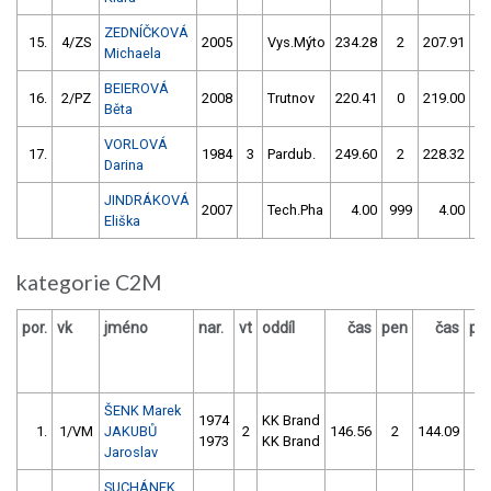
ZEDNÍČKOVÁ
15.
4/ZS
2005
Vys.Mýto
234.28
2
207.91
Michaela
BEIEROVÁ
16.
2/PZ
2008
Trutnov
220.41
0
219.00
Běta
VORLOVÁ
17.
1984
3
Pardub.
249.60
2
228.32
Darina
JINDRÁKOVÁ
2007
Tech.Pha
4.00
999
4.00
9
Eliška
kategorie C2M
por.
vk
jméno
nar.
vt
oddíl
čas
pen
čas
pe
ŠENK Marek
1974
KK Brand
1.
1/VM
JAKUBŮ
2
146.56
2
144.09
0
1973
KK Brand
Jaroslav
SUCHÁNEK