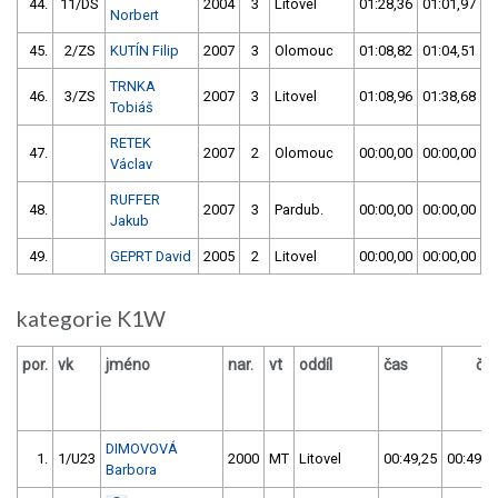
44.
11/DS
2004
3
Litovel
01:28,36
01:01,97
Norbert
45.
2/ZS
KUTÍN Filip
2007
3
Olomouc
01:08,82
01:04,51
TRNKA
46.
3/ZS
2007
3
Litovel
01:08,96
01:38,68
Tobiáš
RETEK
47.
2007
2
Olomouc
00:00,00
00:00,00
Václav
RUFFER
48.
2007
3
Pardub.
00:00,00
00:00,00
Jakub
49.
GEPRT David
2005
2
Litovel
00:00,00
00:00,00
kategorie K1W
por.
vk
jméno
nar.
vt
oddíl
čas
ča
DIMOVOVÁ
1.
1/U23
2000
MT
Litovel
00:49,25
00:49,0
Barbora