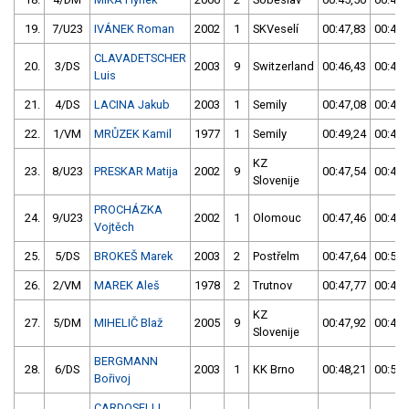
19.
7/U23
IVÁNEK Roman
2002
1
SKVeselí
00:47,83
00:48,
CLAVADETSCHER
20.
3/DS
2003
9
Switzerland
00:46,43
00:48,
Luis
21.
4/DS
LACINA Jakub
2003
1
Semily
00:47,08
00:46,
22.
1/VM
MRŮZEK Kamil
1977
1
Semily
00:49,24
00:47,
KZ
23.
8/U23
PRESKAR Matija
2002
9
00:47,54
00:47,
Slovenije
PROCHÁZKA
24.
9/U23
2002
1
Olomouc
00:47,46
00:48,
Vojtěch
25.
5/DS
BROKEŠ Marek
2003
2
Postřelm
00:47,64
00:50,
26.
2/VM
MAREK Aleš
1978
2
Trutnov
00:47,77
00:48,
KZ
27.
5/DM
MIHELIČ Blaž
2005
9
00:47,92
00:49,
Slovenije
BERGMANN
28.
6/DS
2003
1
KK Brno
00:48,21
00:53,
Bořivoj
CARDOSELLI