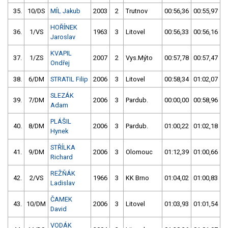
35.
10/DS
MÍL Jakub
2003
2
Trutnov
00:56,36
00:55,97
HOŘÍNEK
36.
1/VS
1963
3
Litovel
00:56,33
00:56,16
Jaroslav
KVAPIL
37.
1/ZS
2007
2
Vys.Mýto
00:57,78
00:57,47
Ondřej
38.
6/DM
STRATIL Filip
2006
3
Litovel
00:58,34
01:02,07
SLEZÁK
39.
7/DM
2006
3
Pardub.
00:00,00
00:58,96
Adam
PLÁŠIL
40.
8/DM
2006
3
Pardub.
01:00,22
01:02,18
Hynek
STŘÍLKA
41.
9/DM
2006
3
Olomouc
01:12,39
01:00,66
Richard
REŽŇÁK
42.
2/VS
1966
3
KK Brno
01:04,02
01:00,83
Ladislav
ČAMEK
43.
10/DM
2006
3
Litovel
01:03,93
01:01,54
David
VODÁK