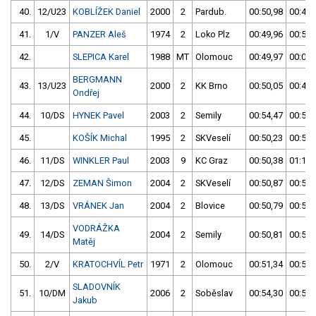
40.
12/U23
KOBLÍŽEK Daniel
2000
2
Pardub.
00:50,98
00:49,
41.
1/V
PANZER Aleš
1974
2
Loko Plz
00:49,96
00:50,
42.
SLEPICA Karel
1988
MT
Olomouc
00:49,97
00:00,
BERGMANN
43.
13/U23
2000
2
KK Brno
00:50,05
00:49,
Ondřej
44.
10/DS
HYNEK Pavel
2003
2
Semily
00:54,47
00:50,
45.
KOŠÍK Michal
1995
2
SKVeselí
00:50,23
00:55,
46.
11/DS
WINKLER Paul
2003
9
KC Graz
00:50,38
01:11,
47.
12/DS
ZEMAN Šimon
2004
2
SKVeselí
00:50,87
00:50,
48.
13/DS
VRÁNEK Jan
2004
2
Blovice
00:50,79
00:53,
VODRÁŽKA
49.
14/DS
2004
2
Semily
00:50,81
00:51,
Matěj
50.
2/V
KRATOCHVÍL Petr
1971
2
Olomouc
00:51,34
00:50,
SLADOVNÍK
51.
10/DM
2006
2
Soběslav
00:54,30
00:51,
Jakub