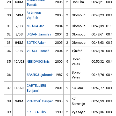
28.
6/DM
2005
2
Boh.Pha
00:48,21
00:49,
Tomáš
ŠTÝBNAR
30.
7/DM
2005
2
Olomouc
00:48,23
00:48,
Vojtěch
31.
7/DS
MRÁKA Jan
2004
2
Olomouc
00:48,39
01:04,
32.
8/DS
URBAN Jaroslav
2004
2
Olomouc
00:48,61
00:48,
33.
8/DM
ŠOTEK Adam
2005
2
Olomouc
00:48,63
00:51,
34.
9/DS
VIRÁGH Tomáš
2004
2
Týniště
00:48,70
00:49,
Borec
35.
10/U23
NEBIOVSKI Enis
2000
9
00:50,32
00:48,
Veles
Borec
36.
SPASIKJ Ljubomir
1987
9
00:48,76
00:48,
Veles
CARTELLIERI
37.
11/U23
2001
9
KC Graz
00:52,77
00:49,
Benjamin
KZ
38.
9/DM
VINKOVIČ Gašper
2005
9
00:51,99
00:49,
Slovenije
39.
KREJZA Filip
1989
2
Vys.Mýto
00:50,36
00:49,