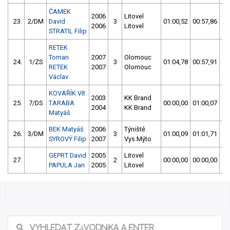
ČAMEK
2006
Litovel
23.
2/DM
David
3
01:00,52
00:57,86
0
2006
Litovel
STRATIL Filip
RETEK
Toman
2007
Olomouc
24.
1/ZS
3
01:04,78
00:57,91
0
RETEK
2007
Olomouc
Václav
KOVAŘÍK Vít
2003
KK Brand
25.
7/DS
TARABA
00:00,00
01:00,07
0
2004
KK Brand
Matyáš
BEK Matyáš
2006
Týniště
26.
3/DM
3
01:00,09
01:01,71
0
SYROVÝ Filip
2007
Vys.Mýto
GEPRT David
2005
Litovel
27.
2
00:00,00
00:00,00
5
PAPULA Jan
2005
Litovel