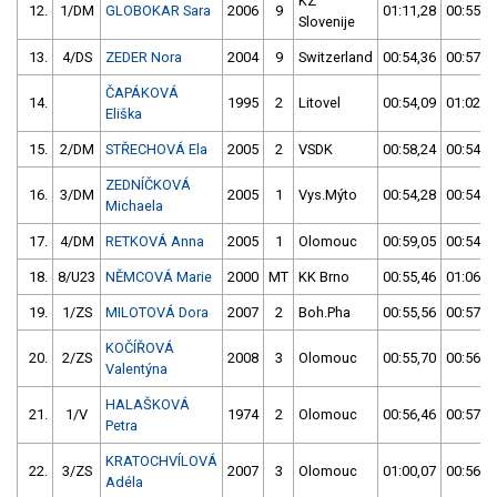
KZ
12.
1/DM
GLOBOKAR Sara
2006
9
01:11,28
00:55,9
Slovenije
13.
4/DS
ZEDER Nora
2004
9
Switzerland
00:54,36
00:57,4
ČAPÁKOVÁ
14.
1995
2
Litovel
00:54,09
01:02,1
Eliška
15.
2/DM
STŘECHOVÁ Ela
2005
2
VSDK
00:58,24
00:54,2
ZEDNÍČKOVÁ
16.
3/DM
2005
1
Vys.Mýto
00:54,28
00:54,7
Michaela
17.
4/DM
RETKOVÁ Anna
2005
1
Olomouc
00:59,05
00:54,4
18.
8/U23
NĚMCOVÁ Marie
2000
MT
KK Brno
00:55,46
01:06,8
19.
1/ZS
MILOTOVÁ Dora
2007
2
Boh.Pha
00:55,56
00:57,0
KOČÍŘOVÁ
20.
2/ZS
2008
3
Olomouc
00:55,70
00:56,8
Valentýna
HALAŠKOVÁ
21.
1/V
1974
2
Olomouc
00:56,46
00:57,1
Petra
KRATOCHVÍLOVÁ
22.
3/ZS
2007
3
Olomouc
01:00,07
00:56,5
Adéla