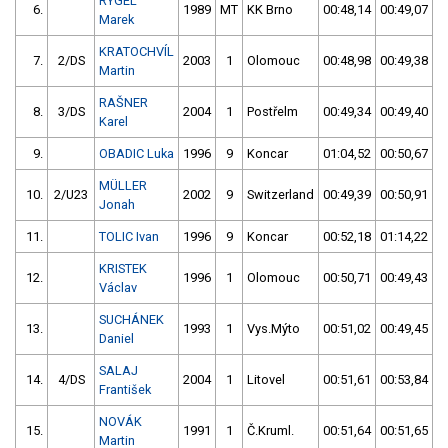
RYGEL
6.
1989
MT
KK Brno
00:48,14
00:49,07
Marek
KRATOCHVÍL
7.
2/DS
2003
1
Olomouc
00:48,98
00:49,38
Martin
RAŠNER
8.
3/DS
2004
1
Postřelm
00:49,34
00:49,40
Karel
9.
OBADIC Luka
1996
9
Koncar
01:04,52
00:50,67
MÜLLER
10.
2/U23
2002
9
Switzerland
00:49,39
00:50,91
Jonah
11.
TOLIC Ivan
1996
9
Koncar
00:52,18
01:14,22
KRISTEK
12.
1996
1
Olomouc
00:50,71
00:49,43
Václav
SUCHÁNEK
13.
1993
1
Vys.Mýto
00:51,02
00:49,45
Daniel
SALAJ
14.
4/DS
2004
1
Litovel
00:51,61
00:53,84
František
NOVÁK
15.
1991
1
Č.Kruml.
00:51,64
00:51,65
Martin