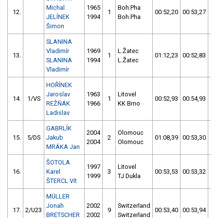
Michal
1965
Boh.Pha
12.
1
00:52,20
00:53,27
0
JELÍNEK
1994
Boh.Pha
Šimon
SLANINA
Vladimír
1969
L.Žatec
13.
1
01:12,23
00:52,83
0
SLANINA
1994
L.Žatec
Vladimír
HOŘÍNEK
Jaroslav
1963
Litovel
14.
1/VS
1
00:52,93
00:54,93
0
REŽŇÁK
1966
KK Brno
Ladislav
GABRLÍK
2004
Olomouc
15.
5/DS
Jakub
2
01:08,39
00:53,30
0
2004
Olomouc
MRÁKA Jan
ŠOTOLA
1997
Litovel
16.
Karel
3
00:53,53
00:53,32
0
1999
TJ Dukla
ŠTERCL Vít
MÜLLER
Jonah
2002
Switzerland
17.
2/U23
9
00:53,40
00:53,94
0
BRETSCHER
2002
Switzerland