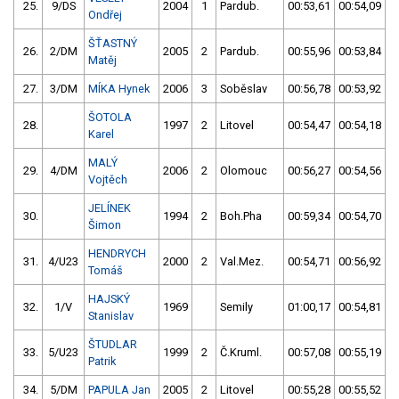
25.
9/DS
2004
1
Pardub.
00:53,61
00:54,09
Ondřej
ŠŤASTNÝ
26.
2/DM
2005
2
Pardub.
00:55,96
00:53,84
Matěj
27.
3/DM
MÍKA Hynek
2006
3
Soběslav
00:56,78
00:53,92
ŠOTOLA
28.
1997
2
Litovel
00:54,47
00:54,18
Karel
MALÝ
29.
4/DM
2006
2
Olomouc
00:56,27
00:54,56
Vojtěch
JELÍNEK
30.
1994
2
Boh.Pha
00:59,34
00:54,70
Šimon
HENDRYCH
31.
4/U23
2000
2
Val.Mez.
00:54,71
00:56,92
Tomáš
HAJSKÝ
32.
1/V
1969
Semily
01:00,17
00:54,81
Stanislav
ŠTUDLAR
33.
5/U23
1999
2
Č.Kruml.
00:57,08
00:55,19
Patrik
34.
5/DM
PAPULA Jan
2005
2
Litovel
00:55,28
00:55,52