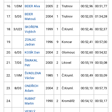
16.
1/DM
BEIER Alva
2005
2
Trutnov
00:52,96
00:51,77
BEIER
17.
5/DS
2004
1
Trutnov
00:52,05
01:34,28
Matouš
SKOŘEPA
18.
3/U23
1999
1
Č.Kruml.
00:52,46
00:52,37
Vojtěch
ZONJIC
19.
1996
9
Koncar
00:52,41
00:57,00
Jadran
20.
6/DS
KOSÍK Dan
2004
2
Olomouc
00:52,60
00:54,32
ŠMAKAL
21.
7/DS
2003
2
Litovel
00:55,19
00:53,08
Petr
ŠVADLENA
22.
1/VM
1985
1
Č.Kruml.
00:53,49
00:53,09
Václav
ONDŘICH
23.
8/DS
2004
2
Č.Kruml.
00:53,13
00:57,73
Adam
RUBINT
24.
1990
2
Kroměříž
00:54,12
00:53,17
Martin
VESELÝ