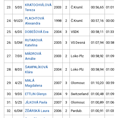
KRATOCHVÍLOVÁ
23.
5/DS
2003
2
Č.Kruml.
00:56,65
01:01,4
Tereza
PLACHTOVÁ
24.
9/U23
1998
2
Č.Kruml.
00:57,16
00:00,0
Alexandra
25.
6/DS
DOBEŠOVÁ Eva
2004
3
VSDK
00:58,11
01:33,6
RUTAROVÁ
26.
5/DM
2005
3
VS Desná
01:07,94
00:58,6
Kateřina
MÁDROVÁ
27.
7/DS
2003
2
Loko Plz
00:58,92
01:09,6
Amálie
ŠAMPALÍKOVÁ
28.
8/DS
2004
2
Loko Plz
00:58,94
01:00,0
Klára
MALÁ
29.
4/ZS
2007
3
Olomouc
01:10,20
00:59,3
Magdalena
30.
9/DS
ETTLIN Glenys
2004
9
Switzerland
01:00,48
01:09,2
31.
5/ZS
JÍLKOVÁ Pavla
2007
3
Olomouc
01:00,89
01:06,0
32.
6/DM
ŽĎÁRSKÁ Laura
2006
2
Pardub.
01:00,91
01:03,5