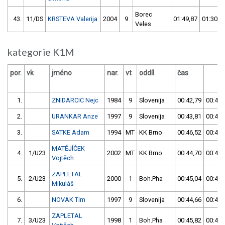
Borec
43.
11/DS
KRSTEVA Valerija
2004
9
01:49,87
01:30,5
Veles
kategorie K1M
por.
vk
jméno
nar.
vt
oddíl
čas
č
1.
ZNIDARCIC Nejc
1984
9
Slovenija
00:42,79
00:42,
2.
URANKAR Anze
1997
9
Slovenija
00:43,81
00:43,
3.
SATKE Adam
1994
MT
KK Brno
00:46,52
00:44,
MATĚJÍČEK
4.
1/U23
2002
MT
KK Brno
00:44,70
00:44,
Vojtěch
ZAPLETAL
5.
2/U23
2000
1
Boh.Pha
00:45,04
00:44,
Mikuláš
6.
NOVAK Tim
1997
9
Slovenija
00:44,66
00:44,
ZAPLETAL
7.
3/U23
1998
1
Boh.Pha
00:45,82
00:44,