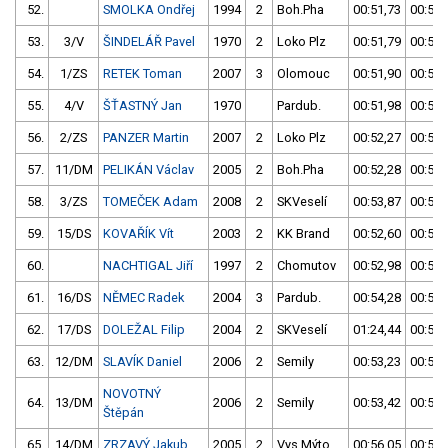
52.
SMOLKA Ondřej
1994
2
Boh.Pha
00:51,73
00:54,
53.
3/V
ŠINDELÁŘ Pavel
1970
2
Loko Plz
00:51,79
00:52,
54.
1/ZS
RETEK Toman
2007
3
Olomouc
00:51,90
00:52,
55.
4/V
ŠŤASTNÝ Jan
1970
Pardub.
00:51,98
00:53,
56.
2/ZS
PANZER Martin
2007
2
Loko Plz
00:52,27
00:55,
57.
11/DM
PELIKÁN Václav
2005
2
Boh.Pha
00:52,28
00:54,
58.
3/ZS
TOMEČEK Adam
2008
2
SKVeselí
00:53,87
00:52,
59.
15/DS
KOVAŘÍK Vít
2003
2
KK Brand
00:52,60
00:56,
60.
NACHTIGAL Jiří
1997
2
Chomutov
00:52,98
00:52,
61.
16/DS
NĚMEC Radek
2004
3
Pardub.
00:54,28
00:52,
62.
17/DS
DOLEŽAL Filip
2004
2
SKVeselí
01:24,44
00:52,
63.
12/DM
SLAVÍK Daniel
2006
2
Semily
00:53,23
00:56,
NOVOTNÝ
64.
13/DM
2006
2
Semily
00:53,42
00:54,
Štěpán
65.
14/DM
ZRZAVÝ Jakub
2005
2
Vys.Mýto
00:56,05
00:53,