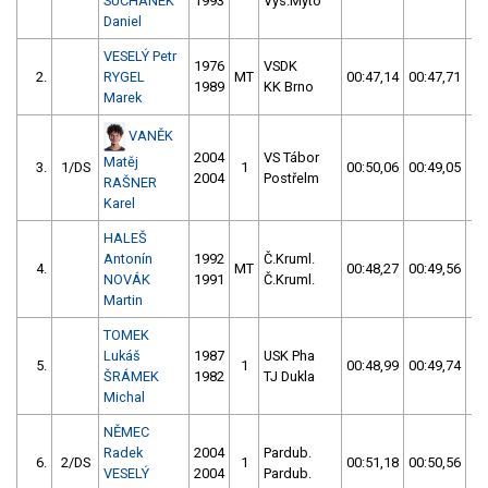
SUCHÁNEK
1993
Vys.Mýto
Daniel
VESELÝ Petr
1976
VSDK
2.
RYGEL
MT
00:47,14
00:47,71
0
1989
KK Brno
Marek
VANĚK
2004
VS Tábor
Matěj
3.
1/DS
1
00:50,06
00:49,05
0
2004
Postřelm
RAŠNER
Karel
HALEŠ
Antonín
1992
Č.Kruml.
4.
MT
00:48,27
00:49,56
0
NOVÁK
1991
Č.Kruml.
Martin
TOMEK
Lukáš
1987
USK Pha
5.
1
00:48,99
00:49,74
0
ŠRÁMEK
1982
TJ Dukla
Michal
NĚMEC
Radek
2004
Pardub.
6.
2/DS
1
00:51,18
00:50,56
0
VESELÝ
2004
Pardub.