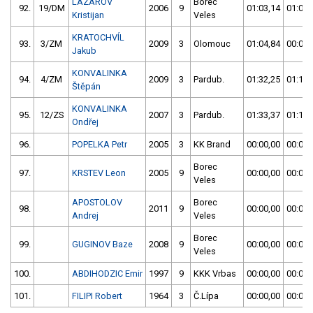
LAZAROV
Borec
92.
19/DM
2006
9
01:03,14
01:04,
Kristijan
Veles
KRATOCHVÍL
93.
3/ZM
2009
3
Olomouc
01:04,84
00:00,
Jakub
KONVALINKA
94.
4/ZM
2009
3
Pardub.
01:32,25
01:13,
Štěpán
KONVALINKA
95.
12/ZS
2007
3
Pardub.
01:33,37
01:14,
Ondřej
96.
POPELKA Petr
2005
3
KK Brand
00:00,00
00:00,
Borec
97.
KRSTEV Leon
2005
9
00:00,00
00:00,
Veles
APOSTOLOV
Borec
98.
2011
9
00:00,00
00:00,
Andrej
Veles
Borec
99.
GUGINOV Baze
2008
9
00:00,00
00:00,
Veles
100.
ABDIHODZIC Emir
1997
9
KKK Vrbas
00:00,00
00:00,
101.
FILIPI Robert
1964
3
Č.Lípa
00:00,00
00:00,