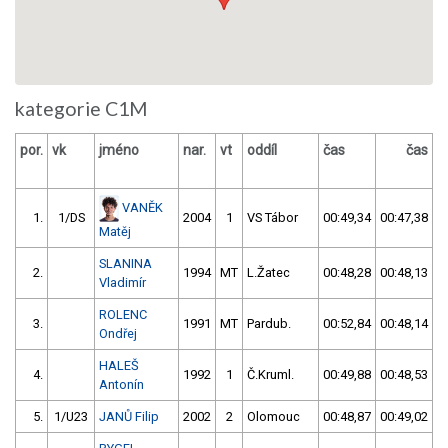
kategorie C1M
por.
vk
jméno
nar.
vt
oddíl
čas
čas
v
VANĚK
1.
1/DS
2004
1
VS Tábor
00:49,34
00:47,38
Matěj
SLANINA
2.
1994
MT
L.Žatec
00:48,28
00:48,13
Vladimír
ROLENC
3.
1991
MT
Pardub.
00:52,84
00:48,14
Ondřej
HALEŠ
4.
1992
1
Č.Kruml.
00:49,88
00:48,53
Antonín
5.
1/U23
JANŮ Filip
2002
2
Olomouc
00:48,87
00:49,02