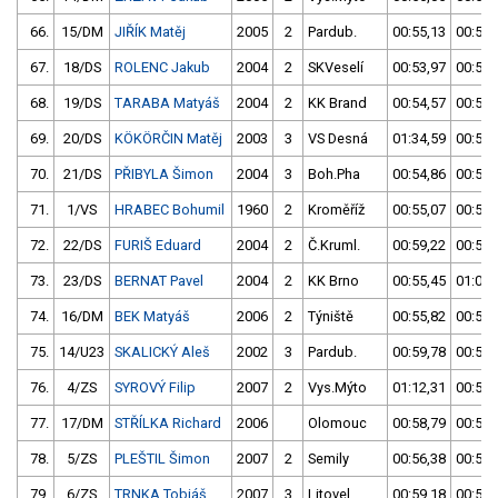
66.
15/DM
JIŘÍK Matěj
2005
2
Pardub.
00:55,13
00:53,
67.
18/DS
ROLENC Jakub
2004
2
SKVeselí
00:53,97
00:55,
68.
19/DS
TARABA Matyáš
2004
2
KK Brand
00:54,57
00:53,
69.
20/DS
KÖKÖRČIN Matěj
2003
3
VS Desná
01:34,59
00:54,
70.
21/DS
PŘIBYLA Šimon
2004
3
Boh.Pha
00:54,86
00:57,
71.
1/VS
HRABEC Bohumil
1960
2
Kroměříž
00:55,07
00:56,
72.
22/DS
FURIŠ Eduard
2004
2
Č.Kruml.
00:59,22
00:55,
73.
23/DS
BERNAT Pavel
2004
2
KK Brno
00:55,45
01:03,
74.
16/DM
BEK Matyáš
2006
2
Týniště
00:55,82
00:55,
75.
14/U23
SKALICKÝ Aleš
2002
3
Pardub.
00:59,78
00:55,
76.
4/ZS
SYROVÝ Filip
2007
2
Vys.Mýto
01:12,31
00:56,
77.
17/DM
STŘÍLKA Richard
2006
Olomouc
00:58,79
00:56,
78.
5/ZS
PLEŠTIL Šimon
2007
2
Semily
00:56,38
00:57,
79.
6/ZS
TRNKA Tobiáš
2007
3
Litovel
00:59,18
00:57,