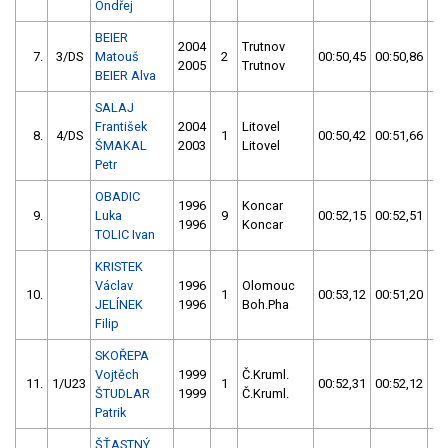
Ondřej
BEIER
2004
Trutnov
7.
3/DS
Matouš
2
00:50,45
00:50,86
0
2005
Trutnov
BEIER Alva
SALAJ
František
2004
Litovel
8.
4/DS
1
00:50,42
00:51,66
0
ŠMAKAL
2003
Litovel
Petr
OBADIC
1996
Koncar
9.
Luka
9
00:52,15
00:52,51
0
1996
Koncar
TOLIC Ivan
KRISTEK
Václav
1996
Olomouc
10.
1
00:53,12
00:51,20
0
JELÍNEK
1996
Boh.Pha
Filip
SKOŘEPA
Vojtěch
1999
Č.Kruml.
11.
1/U23
1
00:52,31
00:52,12
0
ŠTUDLAR
1999
Č.Kruml.
Patrik
ŠŤASTNÝ