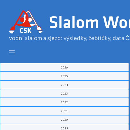
vodní slalom a sjezd: výsledky, žebříčky, data
2026
2025
2024
2023
2022
2021
2020
2019