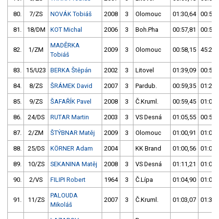
80.
7/ZS
NOVÁK Tobiáš
2008
3
Olomouc
01:30,64
00:57,
81.
18/DM
KOT Michal
2006
3
Boh.Pha
00:57,81
00:58,
MADĚRKA
82.
1/ZM
2009
3
Olomouc
00:58,15
45:24,
Tobiáš
83.
15/U23
BERKA Štěpán
2002
3
Litovel
01:39,09
00:58,
84.
8/ZS
ŠRÁMEK David
2007
3
Pardub.
00:59,35
01:24,
85.
9/ZS
ŠAFAŘÍK Pavel
2008
3
Č.Kruml.
00:59,45
01:06,
86.
24/DS
RUTAR Martin
2003
3
VS Desná
01:05,55
00:59,
87.
2/ZM
ŠTÝBNAR Matěj
2009
3
Olomouc
01:00,91
01:00,
88.
25/DS
KÖRNER Adam
2004
KK Brand
01:00,56
01:00,
89.
10/ZS
SEKANINA Matěj
2008
3
VS Desná
01:11,21
01:01,
90.
2/VS
FILIPI Robert
1964
3
Č.Lípa
01:04,90
01:02,
PALOUDA
91.
11/ZS
2007
3
Č.Kruml.
01:03,07
01:32,
Mikoláš