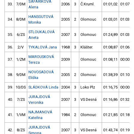
ŠAFAŘÍKOVÁ
33.
7/DM
2006
3
Č.Kruml.
01:01,02
01:07,9
Alena
HANSGUTOVÁ
34.
8/DM
2005
2
Olomouc
01:03,01
01:03,4
Monika
STLOUKALOVÁ
35.
6/ZS
2007
3
Olomouc
01:24,89
01:03,8
Aneta
36.
2/V
TYKALOVÁ Jana
1968
3
Klášter.
01:08,87
01:06,6
MAROUSKOVÁ
37.
1/ZM
2009
Olomouc
01:08,11
00:00,0
Tereza
NOVOSADOVÁ
38.
9/DM
2005
2
Olomouc
01:38,39
01:10,6
Eliška
39.
10/DS
SLÁDKOVÁ Linda
2004
3
Loko Plz
01:16,75
00:00,0
JURAJDOVÁ
40.
7/ZS
2007
3
VS Desná
01:16,86
01:32,6
Veronika
NAJMANOVÁ
41.
1/VM
1984
2
Olomouc
01:21,85
01:18,4
Kateřina
JURAJDOVÁ
42.
8/ZS
2007
3
VS Desná
01:43,74
01:19,4
Simona