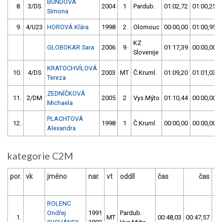
BUNDOVÁ
8.
3/DS
2004
1
Pardub.
01:02,72
01:00,25
Simona
9.
4/U23
HOROVÁ Klára
1998
2
Olomouc
00:00,00
01:00,95
KZ
GLOBOKAR Sara
2006
9
01:17,39
00:00,00
Slovenije
KRATOCHVÍLOVÁ
10.
4/DS
2003
MT
Č.Kruml.
01:09,20
01:01,03
Tereza
ZEDNÍČKOVÁ
11.
2/DM
2005
2
Vys.Mýto
01:10,44
00:00,00
Michaela
PLACHTOVÁ
12.
1998
1
Č.Kruml.
00:00,00
00:00,00
Alexandra
kategorie C2M
por.
vk
jméno
nar.
vt
oddíl
čas
čas
vý
ROLENC
Ondřej
1991
Pardub.
1.
MT
00:48,03
00:47,57
0