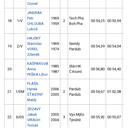
Cornel
JINDRÁK
Petr
1969
Tech.Pha
18.
1/V
2
00:54,25
00:53,94
0
CHLOUBA
1959
Boh.Pha
Luboš
HAJSKÝ
Stanislav
1969
Semily
19.
2/V
00:54,39
00:54,04
0
VOREL
1974
Pardub.
Zdeněk
KAŠPAROVÁ
1985
Sláv.HK
20.
Anna
00:56,80
00:54,40
0
1987
Č.Kruml.
PEŠKA Libor
PLÁŠIL
Hynek
2006
Pardub.
21.
1/DM
2
00:54,67
01:02,08
0
ŠŤASTNÝ
2005
Pardub.
Matěj
ZRZAVÝ
Jakub
2005
Vys.Mýto
22.
6/DS
3
00:55,92
00:55,07
0
VIRÁGH
2004
Týniště
Tomáš