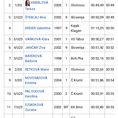
KNEBLOVÁ
2.
1/DS
2003
1
Olomouc
00:49,49
00:49,5
Tereza
3.
2/U23
ŠTEBLAJ Ana
2002
9
Slovenija
00:50,09
00:49,5
Kajak
4.
DREIER Valentina
1997
9
01:15,35
00:50,8
Klagen
5.
3/U23
VAŇKOVÁ Klára
2001
1
VS Tábor
00:50,27
00:51,6
6.
4/U23
JANČAR Živa
2002
9
Slovenija
00:51,92
00:52,9
BAYEROVÁ
7.
5/U23
1998
1
Boh.Pha
00:53,16
00:53,1
Barbora
8.
2/DS
RETKOVÁ Marie
2003
1
Olomouc
00:52,63
00:53,4
NOVOSADOVÁ
9.
3/DS
2004
1
Č.Kruml.
00:51,86
00:54,7
Kristina
PALOUDOVÁ
10.
6/U23
2000
2
Č.Kruml.
00:53,91
00:55,3
Karolína
DZIADKOVÁ
11.
7/U23
2002
MT
KK Brno
00:53,83
00:55,6
Zuzana