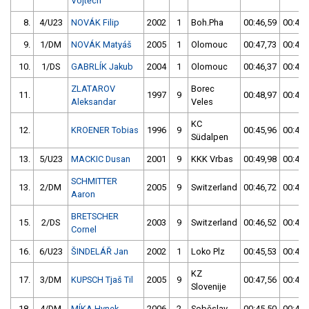
Vojtěch
8.
4/U23
NOVÁK Filip
2002
1
Boh.Pha
00:46,59
00:45,
9.
1/DM
NOVÁK Matyáš
2005
1
Olomouc
00:47,73
00:45,
10.
1/DS
GABRLÍK Jakub
2004
1
Olomouc
00:46,37
00:45,
ZLATAROV
Borec
11.
1997
9
00:48,97
00:46,
Aleksandar
Veles
KC
12.
KROENER Tobias
1996
9
00:45,96
00:46,
Südalpen
13.
5/U23
MACKIC Dusan
2001
9
KKK Vrbas
00:49,98
00:46,
SCHMITTER
13.
2/DM
2005
9
Switzerland
00:46,72
00:46,
Aaron
BRETSCHER
15.
2/DS
2003
9
Switzerland
00:46,52
00:47,
Cornel
16.
6/U23
ŠINDELÁŘ Jan
2002
1
Loko Plz
00:45,53
00:47,
KZ
17.
3/DM
KUPSCH Tjaš Til
2005
9
00:47,56
00:47,
Slovenije
18.
4/DM
MÍKA Hynek
2006
2
Soběslav
00:45,50
00:47,