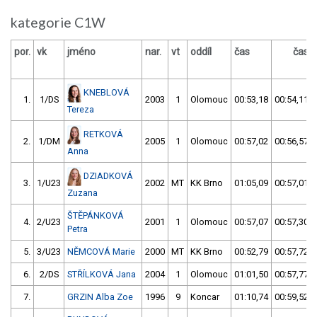
kategorie C1W
por.
vk
jméno
nar.
vt
oddíl
čas
čas
KNEBLOVÁ
1.
1/DS
2003
1
Olomouc
00:53,18
00:54,11
Tereza
RETKOVÁ
2.
1/DM
2005
1
Olomouc
00:57,02
00:56,57
Anna
DZIADKOVÁ
3.
1/U23
2002
MT
KK Brno
01:05,09
00:57,01
Zuzana
ŠTĚPÁNKOVÁ
4.
2/U23
2001
1
Olomouc
00:57,07
00:57,30
Petra
5.
3/U23
NĚMCOVÁ Marie
2000
MT
KK Brno
00:52,79
00:57,72
6.
2/DS
STŘÍLKOVÁ Jana
2004
1
Olomouc
01:01,50
00:57,77
7.
GRZIN Alba Zoe
1996
9
Koncar
01:10,74
00:59,52