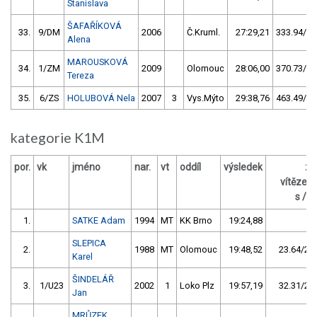
Stanislava
ŠAFAŘÍKOVÁ
33.
9/DM
2006
Č.Kruml.
27:29,21
333.94/25
Alena
MAROUSKOVÁ
34.
1/ZM
2009
Olomouc
28:06,00
370.73/28
Tereza
35.
6/ZS
HOLUBOVÁ Nela
2007
3
Vys.Mýto
29:38,76
463.49/35
kategorie K1M
por.
vk
jméno
nar.
vt
oddíl
výsledek
za
vítězem
s / %
1.
SATKE Adam
1994
MT
KK Brno
19:24,88
SLEPICA
2.
1988
MT
Olomouc
19:48,52
23.64/2,0
Karel
ŠINDELÁŘ
3.
1/U23
2002
1
Loko Plz
19:57,19
32.31/2,8
Jan
MRŮZEK