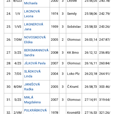
23.
8/U23
2000
3
Litovel
25:56,05
240.78/18
Michaela
LACINOVÁ
24.
1/V
1974
3
Semily
25:58,06
242.79/18
Leona
LAGNEROVÁ
25.
1/VS
1959
3
Soběslav
25:58,53
243.26/18
Jana
NOVOSADOVÁ
26.
7/DM
2005
2
Olomouc
26:03,14
247.87/18
Eliška
BERGMANNOVÁ
27.
3/ZS
2008
3
KK Brno
26:12,12
256.85/19
Sandra
28.
4/ZS
JÍLKOVÁ Pavla
2007
3
Olomouc
26:16,11
260.84/19
SLÁDKOVÁ
29.
7/DS
2004
3
Loko Plz
26:20,18
264.91/20
Linda
JANIŠOVÁ
30.
8/DM
2005
3
Č.Kruml.
26:58,73
303.46/23
Radka
MALÁ
31.
5/ZS
2007
3
Olomouc
27:14,91
319.64/24
Magdalena
PULKRÁBKOVÁ
32.
2/VM
1978
Kroměříž
27:16,53
321.26/24