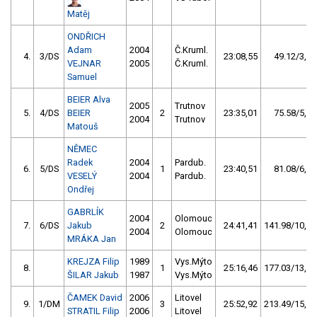
Matěj
ONDŘICH
Adam
2004
Č.Kruml.
4.
3/DS
23:08,55
49.12/3,7
VEJNAR
2005
Č.Kruml.
Samuel
BEIER Alva
2005
Trutnov
5.
4/DS
BEIER
2
23:35,01
75.58/5,6
2004
Trutnov
Matouš
NĚMEC
Radek
2004
Pardub.
6.
5/DS
1
23:40,51
81.08/6,1
VESELÝ
2004
Pardub.
Ondřej
GABRLÍK
2004
Olomouc
7.
6/DS
Jakub
2
24:41,41
141.98/10,6
2004
Olomouc
MRÁKA Jan
KREJZA Filip
1989
Vys.Mýto
8.
1
25:16,46
177.03/13,2
ŠILAR Jakub
1987
Vys.Mýto
ČAMEK David
2006
Litovel
9.
1/DM
3
25:52,92
213.49/15,9
STRATIL Filip
2006
Litovel