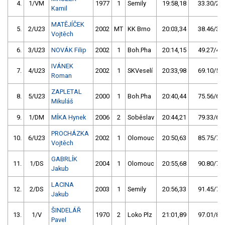
4.
1/VM
1977
1
Semily
19:58,18
33.30/2,9
Kamil
MATĚJÍČEK
5.
2/U23
2002
MT
KK Brno
20:03,34
38.46/3,3
Vojtěch
6.
3/U23
NOVÁK Filip
2002
1
Boh.Pha
20:14,15
49.27/4,2
IVÁNEK
7.
4/U23
2002
1
SKVeselí
20:33,98
69.10/5,9
Roman
ZAPLETAL
8.
5/U23
2000
1
Boh.Pha
20:40,44
75.56/6,5
Mikuláš
9.
1/DM
MÍKA Hynek
2006
2
Soběslav
20:44,21
79.33/6,8
PROCHÁZKA
10.
6/U23
2002
1
Olomouc
20:50,63
85.75/7,4
Vojtěch
GABRLÍK
11.
1/DS
2004
1
Olomouc
20:55,68
90.80/7,8
Jakub
LACINA
12.
2/DS
2003
1
Semily
20:56,33
91.45/7,9
Jakub
ŠINDELÁŘ
13.
1/V
1970
2
Loko Plz
21:01,89
97.01/8,3
Pavel