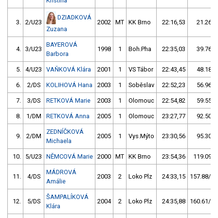
Kristina
DZIADKOVÁ
3.
2/U23
2002
MT
KK Brno
22:16,53
21.26/1
Zuzana
BAYEROVÁ
4.
3/U23
1998
1
Boh.Pha
22:35,03
39.76/3
Barbora
5.
4/U23
VAŇKOVÁ Klára
2001
1
VS Tábor
22:43,45
48.18/3
6.
2/DS
KOLIHOVÁ Hana
2003
1
Soběslav
22:52,23
56.96/4
7.
3/DS
RETKOVÁ Marie
2003
1
Olomouc
22:54,82
59.55/4
8.
1/DM
RETKOVÁ Anna
2005
1
Olomouc
23:27,77
92.50/7
ZEDNÍČKOVÁ
9.
2/DM
2005
1
Vys.Mýto
23:30,56
95.30/7
Michaela
10.
5/U23
NĚMCOVÁ Marie
2000
MT
KK Brno
23:54,36
119.09/9
MÁDROVÁ
11.
4/DS
2003
2
Loko Plz
24:33,15
157.88/12
Amálie
ŠAMPALÍKOVÁ
12.
5/DS
2004
2
Loko Plz
24:35,88
160.61/12
Klára