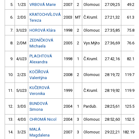
5.
1/ZS
VRBOVÁ Marie
2007
2
Olomouc
27:09,25
49.23/
KRATOCHVÍLOVÁ
6.
2/DS
2003
MT
Č.Kruml.
27:21,32
61.30/
Tereza
7.
3/U23
HOROVÁ Klára
1998
2
Olomouc
27:35,85
75.83/
ZEDNÍČKOVÁ
8.
2/DM
2005
2
Vys.Mýto
27:36,69
76.67/
Michaela
PLACHTOVÁ
9.
4/U23
1998
1
Č.Kruml.
27:42,16
82.14/
Alexandra
KOČÍŘOVÁ
10.
2/ZS
2008
2
Olomouc
28:19,72
119.70/
Valentýna
KUČEROVÁ
11.
5/U23
1999
Č.Kruml.
28:19,92
119.90/
Veronika
BUNDOVÁ
12.
3/DS
2004
1
Pardub.
28:25,61
125.59/
Simona
13.
4/DS
CHROMÁ Nicol
2004
3
Olomouc
28:52,60
152.58/
MALÁ
14.
3/ZS
2007
3
Olomouc
29:22,21
182.19/1
Magdalena