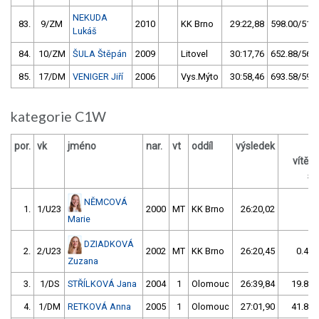
NEKUDA
83.
9/ZM
2010
KK Brno
29:22,88
598.00/51,3
Lukáš
84.
10/ZM
ŠULA Štěpán
2009
Litovel
30:17,76
652.88/56,0
85.
17/DM
VENIGER Jiří
2006
Vys.Mýto
30:58,46
693.58/59,5
kategorie C1W
por.
vk
jméno
nar.
vt
oddíl
výsledek
vítěz
s 
NĚMCOVÁ
1.
1/U23
2000
MT
KK Brno
26:20,02
Marie
DZIADKOVÁ
2.
2/U23
2002
MT
KK Brno
26:20,45
0.43/
Zuzana
3.
1/DS
STŘÍLKOVÁ Jana
2004
1
Olomouc
26:39,84
19.82/
4.
1/DM
RETKOVÁ Anna
2005
1
Olomouc
27:01,90
41.88/