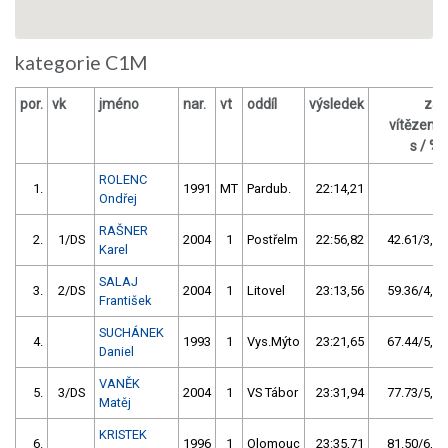
kategorie C1M
por.
vk
jméno
nar.
vt
oddíl
výsledek
za
vítězem
s / %
ROLENC
1.
1991
MT
Pardub.
22:14,21
Ondřej
RAŠNER
2.
1/DS
2004
1
Postřelm
22:56,82
42.61/3,2
Karel
SALAJ
3.
2/DS
2004
1
Litovel
23:13,56
59.36/4,4
František
SUCHÁNEK
4.
1993
1
Vys.Mýto
23:21,65
67.44/5,1
Daniel
VANĚK
5.
3/DS
2004
1
VS Tábor
23:31,94
77.73/5,8
Matěj
KRISTEK
6.
1996
1
Olomouc
23:35,71
81.50/6,1