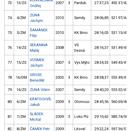
KONVALINKA
73.
13/ZS
2007
3
Pardub.
27:37,25
492.37/42,3
Ondřej
ZUNA
74.
4/ZM
2010
Semily
28:06,85
521.97/44,8
Jáchym
ŠAMÁNEK
75.
5/ZM
2010
KK Brno
28:16,03
531.15/45,6
Filip
SEKANINA
VS
76.
14/ZS
2008
28:16,37
531.49/45,6
Matěj
Desná
VOSMEK
77.
15/ZS
2007
3
Vys.Mýto
28:34,33
549.45/47,2
Jáchym
GROSS
78.
16/DM
2005
3
KK Brno
28:38,37
553.49/47,5
Benedikt
79.
16/ZS
ZUNA Vilém
2007
Semily
28:40,20
555.32/47,7
KRATOCHVÍL
80.
6/ZM
2009
3
Olomouc
28:45,56
560.69/48,1
Jakub
SLÁDEK
81.
7/ZM
2009
3
Loko Plz
29:10,62
585.74/50,3
Michal
82.
8/ZM
ČAMEK Petr
2009
Litovel
29:22,24
597.36/51,3