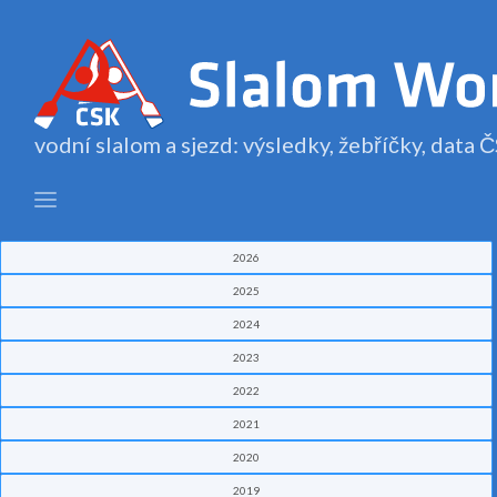
vodní slalom a sjezd: výsledky, žebříčky, data
2026
2025
2024
2023
2022
2021
2020
2019