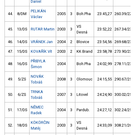
Daniel
PELIKÁN
44.
8/DM
2005
3
Boh.Pha
23:45,27
260.39/22,4
Václav
VS
45.
13/DS
RUTAR Martin
2003
3
23:52,22
267.34/23,0
Desná
46.
14/DS
VRÁNEK Jan
2004
2
Blovice
23:54,56
269.68/23,2
47.
15/DS
KOVAŘÍK Vít
2003
2
KK Brand
23:58,78
273.90/23,5
PŘIBYLA
48.
16/DS
2004
Boh.Pha
24:02,99
278.11/23,9
Šimon
NOVÁK
49.
5/ZS
2008
3
Olomouc
24:15,55
290.67/25,0
Tobiáš
TRNKA
50.
6/ZS
2007
3
Litovel
24:24,90
300.02/25,8
Tobiáš
NĚMEC
51.
17/DS
2004
3
Pardub.
24:27,12
302.24/25,9
Radek
KÖKÖRČIN
VS
52.
18/DS
2003
3
24:33,09
308.21/26,5
Matěj
Desná