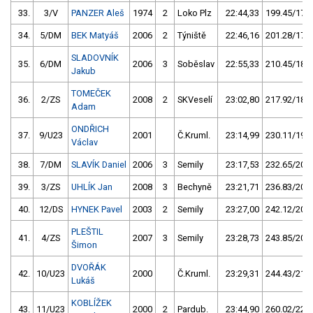
33.
3/V
PANZER Aleš
1974
2
Loko Plz
22:44,33
199.45/17,1
34.
5/DM
BEK Matyáš
2006
2
Týniště
22:46,16
201.28/17,3
SLADOVNÍK
35.
6/DM
2006
3
Soběslav
22:55,33
210.45/18,1
Jakub
TOMEČEK
36.
2/ZS
2008
2
SKVeselí
23:02,80
217.92/18,7
Adam
ONDŘICH
37.
9/U23
2001
Č.Kruml.
23:14,99
230.11/19,8
Václav
38.
7/DM
SLAVÍK Daniel
2006
3
Semily
23:17,53
232.65/20,0
39.
3/ZS
UHLÍK Jan
2008
3
Bechyně
23:21,71
236.83/20,3
40.
12/DS
HYNEK Pavel
2003
2
Semily
23:27,00
242.12/20,8
PLEŠTIL
41.
4/ZS
2007
3
Semily
23:28,73
243.85/20,9
Šimon
DVOŘÁK
42.
10/U23
2000
Č.Kruml.
23:29,31
244.43/21,0
Lukáš
KOBLÍŽEK
43.
11/U23
2000
2
Pardub.
23:44,90
260.02/22,3