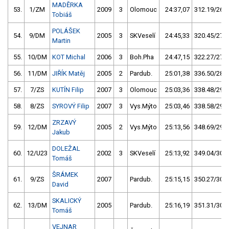
MADĚRKA
53.
1/ZM
2009
3
Olomouc
24:37,07
312.19/26,8
Tobiáš
POLÁŠEK
54.
9/DM
2005
3
SKVeselí
24:45,33
320.45/27,5
Martin
55.
10/DM
KOT Michal
2006
3
Boh.Pha
24:47,15
322.27/27,7
56.
11/DM
JIŘÍK Matěj
2005
2
Pardub.
25:01,38
336.50/28,9
57.
7/ZS
KUTÍN Filip
2007
3
Olomouc
25:03,36
338.48/29,1
58.
8/ZS
SYROVÝ Filip
2007
3
Vys.Mýto
25:03,46
338.58/29,1
ZRZAVÝ
59.
12/DM
2005
2
Vys.Mýto
25:13,56
348.69/29,9
Jakub
DOLEŽAL
60.
12/U23
2002
3
SKVeselí
25:13,92
349.04/30,0
Tomáš
ŠRÁMEK
61.
9/ZS
2007
Pardub.
25:15,15
350.27/30,1
David
SKALICKÝ
62.
13/DM
2005
Pardub.
25:16,19
351.31/30,2
Tomáš
VEJNAR