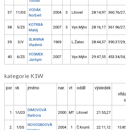
Tobiáš
VODÁK
37.
11/DS
2004
3
Litovel
28:14,97
360.76/27,0
Norbert
KOTRBA
38.
5/ZS
2007
3
Vys.Mýto
28:16,17
361.96/27,1
Matěj
SLANINA
39.
3/V
1969
L.Žatec
28:44,57
390.37/29,3
Vladimír
VOSMEK
40.
6/ZS
2007
Vys.Mýto
29:47,55
453.34/34,0
Jáchym
kategorie K1W
por.
vk
jméno
nar.
vt
oddíl
výsledek
vítěz
s /
DIMOVOVÁ
1.
1/U23
2000
MT
Litovel
21:55,27
Barbora
NOVOSADOVÁ
2.
1/DS
2004
1
Č.Kruml.
22:11,12
15.85/1