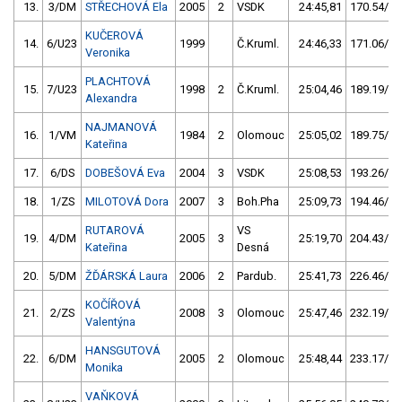
13.
3/DM
STŘECHOVÁ Ela
2005
2
VSDK
24:45,81
170.54/13
KUČEROVÁ
14.
6/U23
1999
Č.Kruml.
24:46,33
171.06/13
Veronika
PLACHTOVÁ
15.
7/U23
1998
2
Č.Kruml.
25:04,46
189.19/14
Alexandra
NAJMANOVÁ
16.
1/VM
1984
2
Olomouc
25:05,02
189.75/14
Kateřina
17.
6/DS
DOBEŠOVÁ Eva
2004
3
VSDK
25:08,53
193.26/14
18.
1/ZS
MILOTOVÁ Dora
2007
3
Boh.Pha
25:09,73
194.46/14
RUTAROVÁ
VS
19.
4/DM
2005
3
25:19,70
204.43/15
Kateřina
Desná
20.
5/DM
ŽĎÁRSKÁ Laura
2006
2
Pardub.
25:41,73
226.46/17
KOČÍŘOVÁ
21.
2/ZS
2008
3
Olomouc
25:47,46
232.19/17
Valentýna
HANSGUTOVÁ
22.
6/DM
2005
2
Olomouc
25:48,44
233.17/17
Monika
VAŇKOVÁ