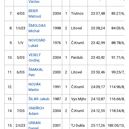
Václav
BEIER
7.
4/DS
2004
1
Trutnov
23:37,48
83.27/6,2
Matouš
ŠMOLDAS
8.
1/U23
1998
2
Litovel
23:38,24
84.03/6,3
Michal
NOVOSAD
9.
1/V
1976
1
Č.Kruml.
23:42,99
88.78/6,7
Lukáš
VESELÝ
10.
5/DS
2004
1
Pardub.
23:45,92
91.71/6,9
Ondřej
ŠMAKAL
11.
6/DS
2003
2
Litovel
23:53,46
99.25/7,4
Petr
NOVÁK
12.
1991
1
Č.Kruml.
24:09,17
114.96/8,6
Martin
13.
ŠILAR Jakub
1987
2
Vys.Mýto
24:10,87
116.66/8,7
ONDŘICH
14.
7/DS
2004
2
Č.Kruml.
24:12,55
118.34/8,9
Adam
URBAN
15.
2/U23
2001
TJ Dukla
25:17,26
183.05/13,7
Daniel