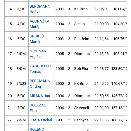
BERGMANN
14.
3/DS
2003
1
KK Brno
21:05,92
101.04/8,7
Bořivoj
VODRÁŽKA
15.
4/DS
2004
2
Semily
21:09,08
104.20/8,9
Matěj
BROKEŠ
16.
5/DS
2003
2
Postřelm
21:11,64
106.76/9,2
Marek
ŠTÝBNAR
17.
2/DM
2005
2
Olomouc
21:13,28
108.41/9,3
Vojtěch
CARDOSELLI
18.
3/DM
2005
2
Boh.Pha
21:28,77
123.89/10,6
Tomáš
BERGMANN
19.
7/U23
2000
2
KK Brno
21:45,55
140.67/12,1
Ondřej
20.
6/DS
MRÁKA Jan
2004
2
Olomouc
21:50,65
145.77/12,5
DOLEŽAL
21.
7/DS
2004
2
SKVeselí
22:02,00
157.12/13,5
Filip
22.
2/VM
HÁŠA Michal
1981
2
Bechyně
22:11,65
166.77/14,3
ROLENC