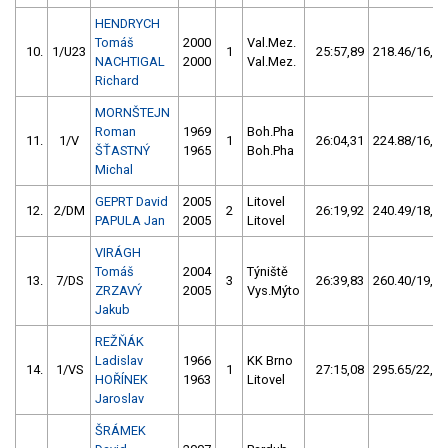
HENDRYCH
Tomáš
2000
Val.Mez.
10.
1/U23
1
25:57,89
218.46/16,3
NACHTIGAL
2000
Val.Mez.
Richard
MORNŠTEJN
Roman
1969
Boh.Pha
11.
1/V
1
26:04,31
224.88/16,8
ŠŤASTNÝ
1965
Boh.Pha
Michal
GEPRT David
2005
Litovel
12.
2/DM
2
26:19,92
240.49/18,0
PAPULA Jan
2005
Litovel
VIRÁGH
Tomáš
2004
Týniště
13.
7/DS
3
26:39,83
260.40/19,4
ZRZAVÝ
2005
Vys.Mýto
Jakub
REŽŇÁK
Ladislav
1966
KK Brno
14.
1/VS
1
27:15,08
295.65/22,1
HOŘÍNEK
1963
Litovel
Jaroslav
ŠRÁMEK