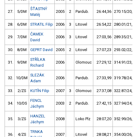
ŠŤASTNÝ
27.
5/DM
2005
2
Pardub.
26:44,36
270.15/20,2
Matěj
28.
6/DM
STRATIL Filip
2006
3
Litovel
26:54,22
280.01/21,0
ČAMEK
29.
7/DM
2006
3
Litovel
27:03,56
289.35/21,7
David
30.
8/DM
GEPRT David
2005
2
Litovel
27:07,23
293.02/22,0
STŘÍLKA
31.
9/DM
2006
Olomouc
27:29,12
314.91/23,6
Richard
SLEZÁK
32.
10/DM
2006
Pardub.
27:33,99
319.78/24,0
Adam
33.
2/ZS
KUTÍN Filip
2007
3
Olomouc
27:37,08
322.87/24,2
FENCL
34.
10/DS
2003
2
Pardub.
27:42,15
327.94/24,6
Jáchym
HANZEL
35.
3/ZS
2008
Loko Plz
28:07,20
352.99/26,5
Jáchym
TRNKA
36.
4/ZS
2007
Litovel
28:08,21
354.00/26,5