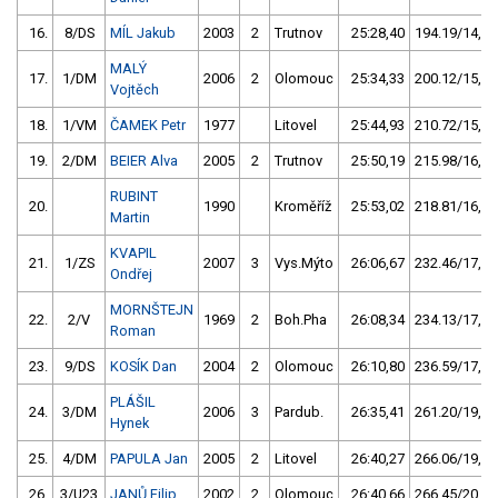
16.
8/DS
MÍL Jakub
2003
2
Trutnov
25:28,40
194.19/14,6
MALÝ
17.
1/DM
2006
2
Olomouc
25:34,33
200.12/15,0
Vojtěch
18.
1/VM
ČAMEK Petr
1977
Litovel
25:44,93
210.72/15,8
19.
2/DM
BEIER Alva
2005
2
Trutnov
25:50,19
215.98/16,2
RUBINT
20.
1990
Kroměříž
25:53,02
218.81/16,4
Martin
KVAPIL
21.
1/ZS
2007
3
Vys.Mýto
26:06,67
232.46/17,4
Ondřej
MORNŠTEJN
22.
2/V
1969
2
Boh.Pha
26:08,34
234.13/17,5
Roman
23.
9/DS
KOSÍK Dan
2004
2
Olomouc
26:10,80
236.59/17,7
PLÁŠIL
24.
3/DM
2006
3
Pardub.
26:35,41
261.20/19,6
Hynek
25.
4/DM
PAPULA Jan
2005
2
Litovel
26:40,27
266.06/19,9
26.
3/U23
JANŮ Filip
2002
2
Olomouc
26:40,66
266.45/20,0