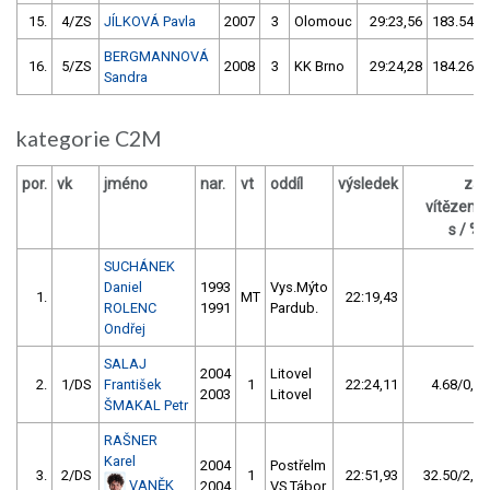
15.
4/ZS
JÍLKOVÁ Pavla
2007
3
Olomouc
29:23,56
183.54/1
BERGMANNOVÁ
16.
5/ZS
2008
3
KK Brno
29:24,28
184.26/1
Sandra
kategorie C2M
por.
vk
jméno
nar.
vt
oddíl
výsledek
za
vítězem
s / %
SUCHÁNEK
Daniel
1993
Vys.Mýto
1.
MT
22:19,43
ROLENC
1991
Pardub.
Ondřej
SALAJ
2004
Litovel
2.
1/DS
František
1
22:24,11
4.68/0,3
2003
Litovel
ŠMAKAL Petr
RAŠNER
Karel
2004
Postřelm
3.
2/DS
1
22:51,93
32.50/2,4
VANĚK
2004
VS Tábor