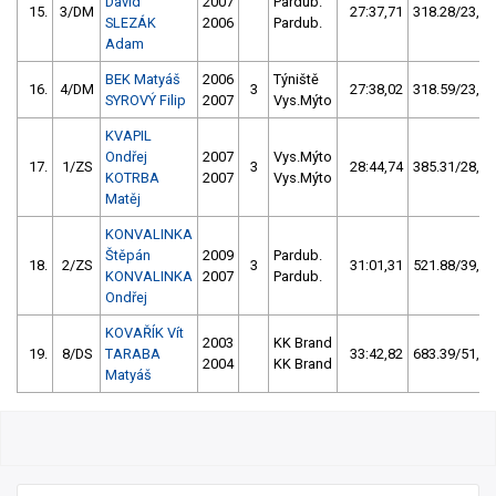
David
2007
Pardub.
15.
3/DM
27:37,71
318.28/23,8
SLEZÁK
2006
Pardub.
Adam
BEK Matyáš
2006
Týniště
16.
4/DM
3
27:38,02
318.59/23,8
SYROVÝ Filip
2007
Vys.Mýto
KVAPIL
Ondřej
2007
Vys.Mýto
17.
1/ZS
3
28:44,74
385.31/28,8
KOTRBA
2007
Vys.Mýto
Matěj
KONVALINKA
Štěpán
2009
Pardub.
18.
2/ZS
3
31:01,31
521.88/39,0
KONVALINKA
2007
Pardub.
Ondřej
KOVAŘÍK Vít
2003
KK Brand
19.
8/DS
TARABA
33:42,82
683.39/51,0
2004
KK Brand
Matyáš