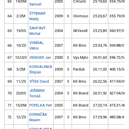
63.
14/DM
2005
Č.Kruml.
25:19,63
354.75/30,5
Samuel
ŠTÝBNAR
64.
2/ZM
2009
3
Olomouc
25:20,67
355.79/30,5
Matěj
ŠANTAVÝ
65.
19/DS
2004
SKVeselí
25:25,85
360.97/31,0
Michal
VYBÍRAL
66.
10/ZS
2007
KK Brno
25:34,76
369.88/31,8
Viktor
67.
13/U23
VENIGER Jan
2000
2
Vys.Mýto
26:01,60
396.72/34,1
KONVALINKA
68.
3/ZM
2009
3
Pardub.
26:11,03
406.15/34,9
Štěpán
69.
11/ZS
VÍTEK David
2007
3
KK Brno
26:22,56
417.69/35,9
JEŘÁBEK
70.
20/DS
2004
3
KK Brand
26:31,92
427.04/36,7
Tomáš
71.
15/DM
POPELKA Petr
2005
KK Brand
27:20,19
475.31/40,8
DORNIČÁK
72.
12/ZS
2007
3
KK Brno
27:29,96
485.08/41,6
Maxim