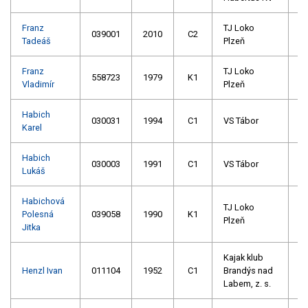
Franz
TJ Loko
039001
2010
C2
Tadeáš
Plzeň
Franz
TJ Loko
558723
1979
K1
Vladimír
Plzeň
Habich
030031
1994
C1
VS Tábor
Karel
Habich
030003
1991
C1
VS Tábor
Lukáš
Habichová
TJ Loko
Polesná
039058
1990
K1
Plzeň
Jitka
Kajak klub
Henzl Ivan
011104
1952
C1
Brandýs nad
Labem, z. s.