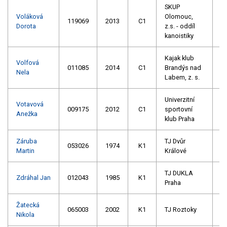
SKUP
Voláková
Olomouc,
119069
2013
C1
Dorota
z.s. - oddíl
kanoistiky
Kajak klub
Volfová
011085
2014
C1
Brandýs nad
Nela
Labem, z. s.
Univerzitní
Votavová
009175
2012
C1
sportovní
Anežka
klub Praha
Záruba
TJ Dvůr
053026
1974
K1
Martin
Králové
TJ DUKLA
Zdráhal Jan
012043
1985
K1
Praha
Žatecká
065003
2002
K1
TJ Roztoky
Nikola