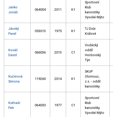
Sportovní
Janko
klub
064004
2011
K1
Jonáš
kanoistiky
Vysoké Mýto
Jánský
TJ Dvůr
053013
1975
K1
Pavel
Králové
Vodácký
Kováč
oddíl
066036
2013
C1
David
Horšovský
Týn
SKUP
Kučerová
Olomouc,
119260
2014
K1
Simona
z.s. - oddíl
kanoistiky
Sportovní
Kutlvašr
klub
064030
1977
C1
Petr
kanoistiky
Vysoké Mýto