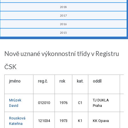
2018
2017
2016
2015
Nově uznané výkonnostní třídy v Registru
ČSK
jméno
reg.č.
rok
kat.
oddíl
V
R
Mrůzek
TJ DUKLA
012010
1976
C1
David
Praha
Rousková
121034
1973
K1
KK Opava
Kateřina