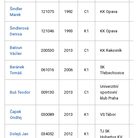
Šindler
121075
1992
C1
KK Opava
Marek
Šindlerová
121046
1993
K1
KK Opava
Denisa
Baloun
200530
2013
C1
KK Rakovník
Václav
Beránek
SK
061016
2006
K1
Tomáš
Třebechovice
Univerzitní
Buš Teodor
009130
2013
C1
sportovní
klub Praha
Čapek
030089
2013
K1
VS Tábor
Ondřej
TJ SK
Dolejš Jan
034052
2012
K1
Hubertus KV