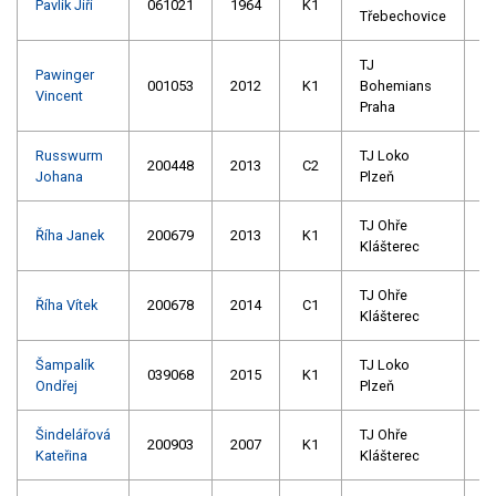
Pavlík Jiří
061021
1964
K1
Třebechovice
TJ
Pawinger
001053
2012
K1
Bohemians
Vincent
Praha
Russwurm
TJ Loko
200448
2013
C2
Johana
Plzeň
TJ Ohře
Říha Janek
200679
2013
K1
Klášterec
TJ Ohře
Říha Vítek
200678
2014
C1
Klášterec
Šampalík
TJ Loko
039068
2015
K1
Ondřej
Plzeň
Šindelářová
TJ Ohře
200903
2007
K1
Kateřina
Klášterec