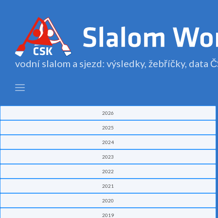
vodní slalom a sjezd: výsledky, žebříčky, data
2026
2025
2024
2023
2022
2021
2020
2019