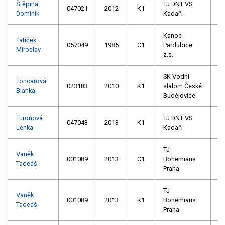
Štěpina
TJ DNT VS
047021
2012
K1
Dominik
Kadaň
Kanoe
Tatíček
057049
1985
C1
Pardubice
Miroslav
z.s.
SK Vodní
Toncarová
023183
2010
K1
slalom České
Blanka
Budějovice
Turoňová
TJ DNT VS
047043
2013
K1
Lenka
Kadaň
TJ
Vaněk
001089
2013
C1
Bohemians
Tadeáš
Praha
TJ
Vaněk
001089
2013
K1
Bohemians
Tadeáš
Praha