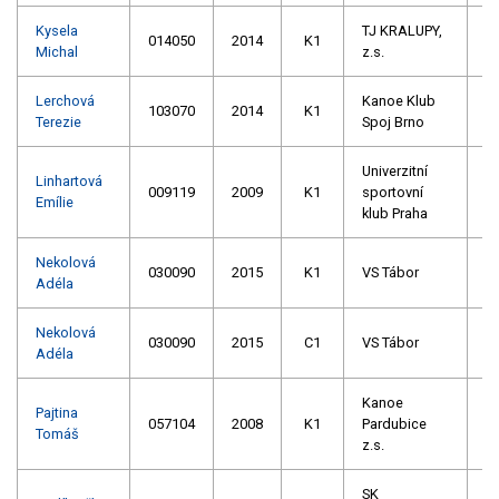
Kysela
TJ KRALUPY,
014050
2014
K1
Michal
z.s.
Lerchová
Kanoe Klub
103070
2014
K1
Terezie
Spoj Brno
Univerzitní
Linhartová
009119
2009
K1
sportovní
Emílie
klub Praha
Nekolová
030090
2015
K1
VS Tábor
Adéla
Nekolová
030090
2015
C1
VS Tábor
Adéla
Kanoe
Pajtina
057104
2008
K1
Pardubice
Tomáš
z.s.
SK