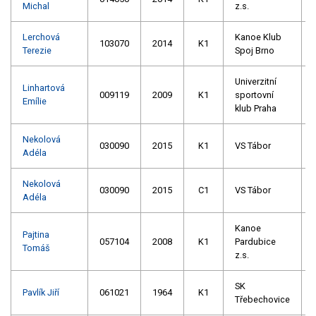
Michal
z.s.
Lerchová
Kanoe Klub
103070
2014
K1
Terezie
Spoj Brno
Univerzitní
Linhartová
009119
2009
K1
sportovní
Emílie
klub Praha
Nekolová
030090
2015
K1
VS Tábor
Adéla
Nekolová
030090
2015
C1
VS Tábor
Adéla
Kanoe
Pajtina
057104
2008
K1
Pardubice
Tomáš
z.s.
SK
Pavlík Jiří
061021
1964
K1
Třebechovice