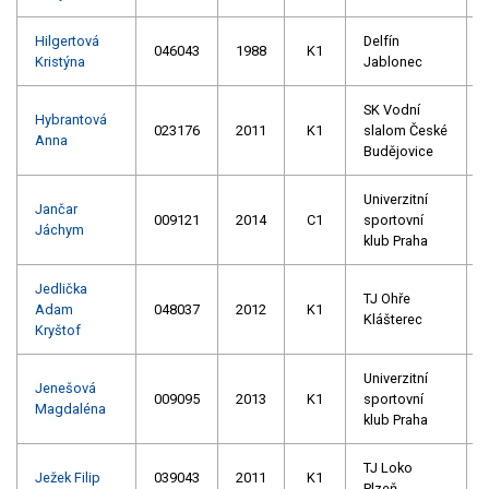
Hilgertová
Delfín
046043
1988
K1
Kristýna
Jablonec
SK Vodní
Hybrantová
023176
2011
K1
slalom České
Anna
Budějovice
Univerzitní
Jančar
009121
2014
C1
sportovní
Jáchym
klub Praha
Jedlička
TJ Ohře
Adam
048037
2012
K1
Klášterec
Kryštof
Univerzitní
Jenešová
009095
2013
K1
sportovní
Magdaléna
klub Praha
TJ Loko
Ježek Filip
039043
2011
K1
Plzeň