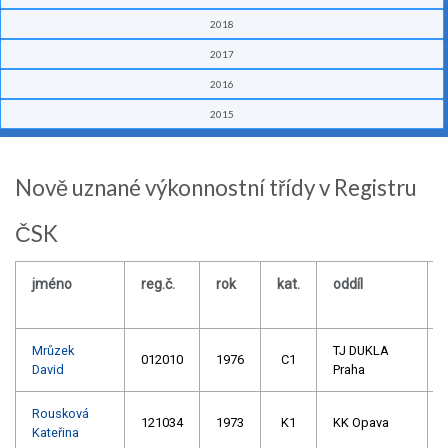
2018
2017
2016
2015
Nově uznané výkonnostní třídy v Registru
ČSK
jméno
reg.č.
rok
kat.
oddíl
Mrůzek
TJ DUKLA
012010
1976
C1
David
Praha
Rousková
121034
1973
K1
KK Opava
Kateřina