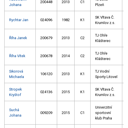
200448
2013
C1
Johana
Plzeň
SK Vltava Č.
Rychtar Jan
024096
1982
K1
Krumlov z.s.
TJ Ohře
Říha Janek
200679
2013
C2
Klášterec
TJ Ohře
Říha Vítek
200678
2014
C2
Klášterec
Sikorová
TJ Vodní
106120
2013
K1
Michaela
Sporty Litovel
Stropek
SK Vltava Č.
024136
2015
K1
Kryštof
Krumlov z.s.
Univerzitní
Suchá
009209
2015
C1
sportovní
Johana
klub Praha