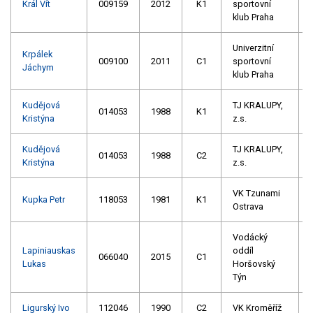
Král Vít
009159
2012
K1
sportovní
klub Praha
Univerzitní
Krpálek
009100
2011
C1
sportovní
Jáchym
klub Praha
Kudějová
TJ KRALUPY,
014053
1988
K1
Kristýna
z.s.
Kudějová
TJ KRALUPY,
014053
1988
C2
Kristýna
z.s.
VK Tzunami
Kupka Petr
118053
1981
K1
Ostrava
Vodácký
Lapiniauskas
oddíl
066040
2015
C1
Lukas
Horšovský
Týn
Ligurský Ivo
112046
1990
C2
VK Kroměříž