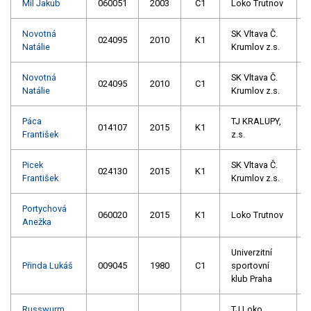
Míl Jakub
060051
2003
C1
Loko Trutnov
Novotná
SK Vltava Č.
024095
2010
K1
Natálie
Krumlov z.s.
Novotná
SK Vltava Č.
024095
2010
C1
Natálie
Krumlov z.s.
Páca
TJ KRALUPY,
014107
2015
K1
František
z.s.
Picek
SK Vltava Č.
024130
2015
K1
František
Krumlov z.s.
Portychová
060020
2015
K1
Loko Trutnov
Anežka
Univerzitní
Přinda Lukáš
009045
1980
C1
sportovní
klub Praha
Russwurm
TJ Loko