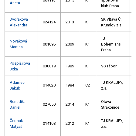
009193
2015
K1
sportovní
Aneta
klub Praha
Dvořáková
SK Vltava Č.
024124
2013
K1
Alexandra
Krumlov z.s.
TJ
Nováková
001096
2009
K1
Bohemians
Martina
Praha
Pospíšilová
030019
1989
K1
VS Tábor
Jitka
Adamec
TJ KRALUPY,
014020
1984
C2
Jakub
z.s.
Benedikt
Otava
027050
2014
K1
Daniel
Strakonice
Čermák
TJ KRALUPY,
014108
2012
K1
Matyáš
z.s.