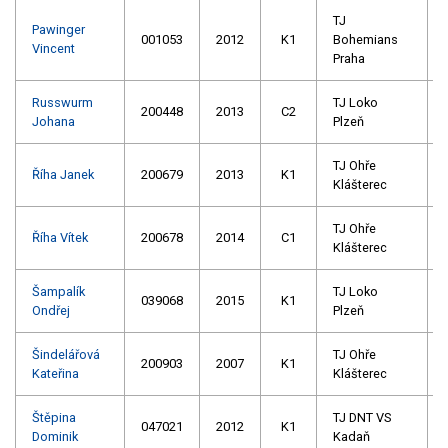
TJ
Pawinger
001053
2012
K1
Bohemians
Vincent
Praha
Russwurm
TJ Loko
200448
2013
C2
Johana
Plzeň
TJ Ohře
Říha Janek
200679
2013
K1
Klášterec
TJ Ohře
Říha Vítek
200678
2014
C1
Klášterec
Šampalík
TJ Loko
039068
2015
K1
Ondřej
Plzeň
Šindelářová
TJ Ohře
200903
2007
K1
Kateřina
Klášterec
Štěpina
TJ DNT VS
047021
2012
K1
Dominik
Kadaň