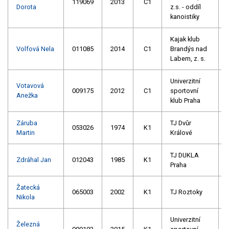
119069
2013
C1
Dorota
z.s. - oddíl
kanoistiky
Kajak klub
Volfová Nela
011085
2014
C1
Brandýs nad
Labem, z. s.
Univerzitní
Votavová
009175
2012
C1
sportovní
Anežka
klub Praha
Záruba
TJ Dvůr
053026
1974
K1
Martin
Králové
TJ DUKLA
Zdráhal Jan
012043
1985
K1
Praha
Žatecká
065003
2002
K1
TJ Roztoky
Nikola
Univerzitní
Železná