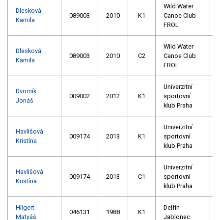
Wild Water
Dlesková
089003
2010
K1
Canoe Club
Kamila
FROL
Wild Water
Dlesková
089003
2010
C2
Canoe Club
Kamila
FROL
Univerzitní
Dvorník
009002
2012
K1
sportovní
Jonáš
klub Praha
Univerzitní
Havlišová
009174
2013
K1
sportovní
Kristína
klub Praha
Univerzitní
Havlišová
009174
2013
C1
sportovní
Kristína
klub Praha
Hilgert
Delfín
046131
1988
K1
Matyáš
Jablonec