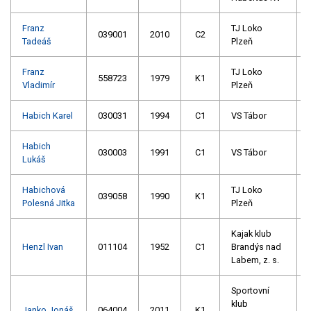
Franz
TJ Loko
039001
2010
C2
Tadeáš
Plzeň
Franz
TJ Loko
558723
1979
K1
Vladimír
Plzeň
Habich Karel
030031
1994
C1
VS Tábor
Habich
030003
1991
C1
VS Tábor
Lukáš
Habichová
TJ Loko
039058
1990
K1
Polesná Jitka
Plzeň
Kajak klub
Henzl Ivan
011104
1952
C1
Brandýs nad
Labem, z. s.
Sportovní
klub
Janko Jonáš
064004
2011
K1