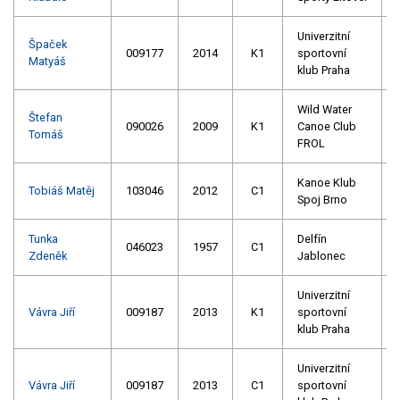
Univerzitní
Špaček
009177
2014
K1
sportovní
Matyáš
klub Praha
Wild Water
Štefan
090026
2009
K1
Canoe Club
Tomáš
FROL
Kanoe Klub
Tobiáš Matěj
103046
2012
C1
Spoj Brno
Tunka
Delfín
046023
1957
C1
Zdeněk
Jablonec
Univerzitní
Vávra Jiří
009187
2013
K1
sportovní
klub Praha
Univerzitní
Vávra Jiří
009187
2013
C1
sportovní