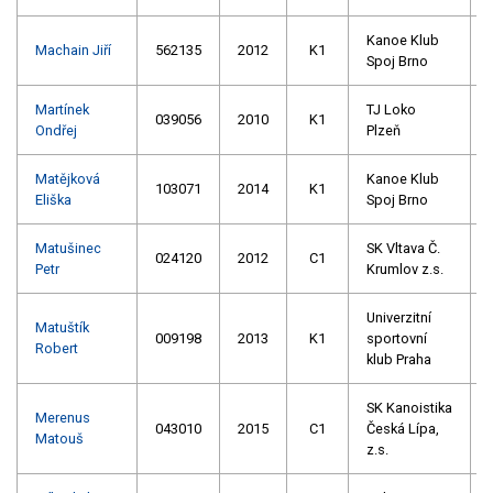
Kanoe Klub
Machain Jiří
562135
2012
K1
Spoj Brno
Martínek
TJ Loko
039056
2010
K1
Ondřej
Plzeň
Matějková
Kanoe Klub
103071
2014
K1
Eliška
Spoj Brno
Matušinec
SK Vltava Č.
024120
2012
C1
Petr
Krumlov z.s.
Univerzitní
Matuštík
009198
2013
K1
sportovní
Robert
klub Praha
SK Kanoistika
Merenus
043010
2015
C1
Česká Lípa,
Matouš
z.s.