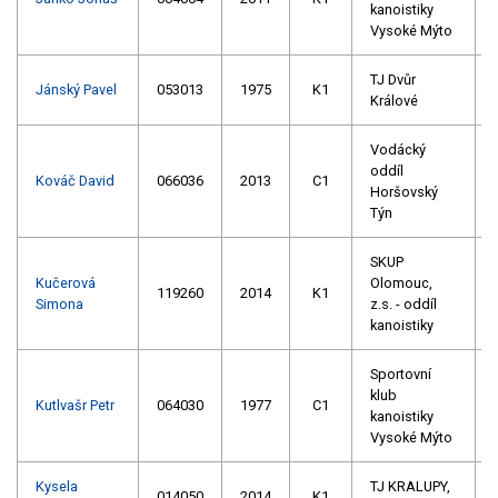
kanoistiky
Vysoké Mýto
TJ Dvůr
Jánský Pavel
053013
1975
K1
Králové
Vodácký
oddíl
Kováč David
066036
2013
C1
Horšovský
Týn
SKUP
Kučerová
Olomouc,
119260
2014
K1
Simona
z.s. - oddíl
kanoistiky
Sportovní
klub
Kutlvašr Petr
064030
1977
C1
kanoistiky
Vysoké Mýto
Kysela
TJ KRALUPY,
014050
2014
K1