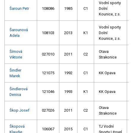
Vodní sporty
Šaroun Petr
108086
1985
C1
Dolní
Kounice, z.s.
Vodní sporty
Šarounová
108103
2013
K1
Dolní
Adela
Kounice, z.s.
Šímová
Otava
027010
2011
C2
Viktorie
Strakonice
Šindler
121075
1992
C1
KK Opava
Marek
Šindlerová
121046
1993
K1
KK Opava
Denisa
Otava
Škop Josef
027026
2011
C2
Strakonice
Škopová
TJ Vodní
106067
2015
C1
Klaudie
Sporty Litovel