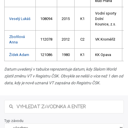
klub Praha
Vodní sporty
Veselý Lukáš
108094
2015
K1
Dolní
Kounice, z.s.
Zbořilová
112078
2012
C2
VK Kroměříž
Anna
Žídek Adam
121086
1980
K1
KK Opava
Datum uvedený v tabulce reprezentuje datum, kdy Slalom World
zjistil změnu VT v Registru ČSK. Obvykle se neliší o více než 1 den od
data, kdy je nově uznaná VT zapsána do Registru ČSK.
Typ závodu