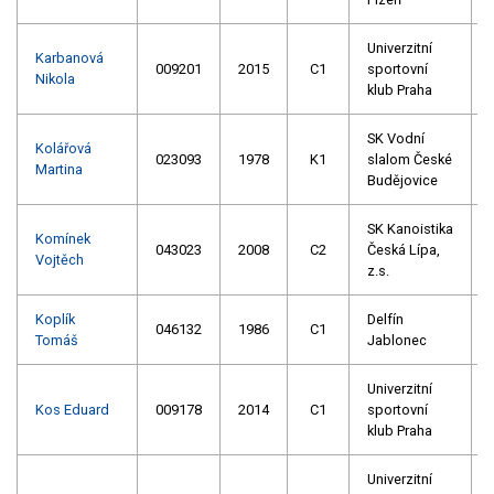
Univerzitní
Karbanová
009201
2015
C1
sportovní
Nikola
klub Praha
SK Vodní
Kolářová
023093
1978
K1
slalom České
Martina
Budějovice
SK Kanoistika
Komínek
043023
2008
C2
Česká Lípa,
Vojtěch
z.s.
Koplík
Delfín
046132
1986
C1
Tomáš
Jablonec
Univerzitní
Kos Eduard
009178
2014
C1
sportovní
klub Praha
Univerzitní