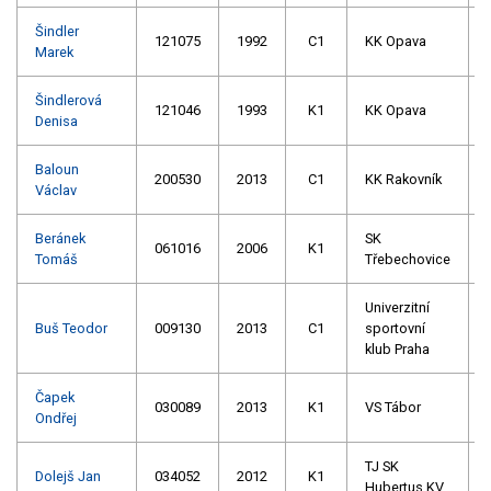
Šindler
121075
1992
C1
KK Opava
Marek
Šindlerová
121046
1993
K1
KK Opava
Denisa
Baloun
200530
2013
C1
KK Rakovník
Václav
Beránek
SK
061016
2006
K1
Tomáš
Třebechovice
Univerzitní
Buš Teodor
009130
2013
C1
sportovní
klub Praha
Čapek
030089
2013
K1
VS Tábor
Ondřej
TJ SK
Dolejš Jan
034052
2012
K1
Hubertus KV