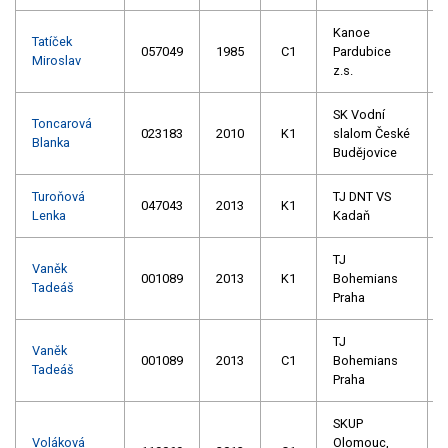
Kanoe
Tatíček
057049
1985
C1
Pardubice
Miroslav
z.s.
SK Vodní
Toncarová
023183
2010
K1
slalom České
Blanka
Budějovice
Turoňová
TJ DNT VS
047043
2013
K1
Lenka
Kadaň
TJ
Vaněk
001089
2013
K1
Bohemians
Tadeáš
Praha
TJ
Vaněk
001089
2013
C1
Bohemians
Tadeáš
Praha
SKUP
Voláková
Olomouc,