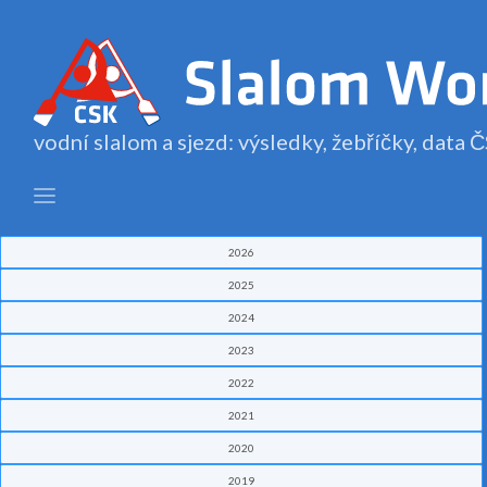
vodní slalom a sjezd: výsledky, žebříčky, data
2026
2025
2024
2023
2022
2021
2020
2019