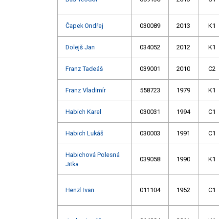
Čapek Ondřej
030089
2013
K1
Dolejš Jan
034052
2012
K1
Franz Tadeáš
039001
2010
C2
Franz Vladimír
558723
1979
K1
Habich Karel
030031
1994
C1
Habich Lukáš
030003
1991
C1
Habichová Polesná
039058
1990
K1
Jitka
Henzl Ivan
011104
1952
C1