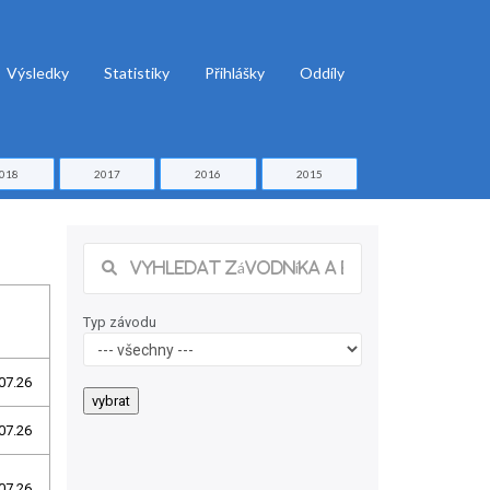
Výsledky
Statistiky
Přihlášky
Oddíly
018
2017
2016
2015
Typ závodu
07.26
07.26
07.26