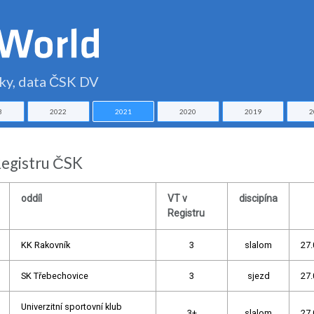
čky, data ČSK DV
3
2022
2021
2020
2019
2
Registru ČSK
oddíl
VT v
discipína
Registru
KK Rakovník
3
slalom
27.
SK Třebechovice
3
sjezd
27.
Univerzitní sportovní klub
3+
slalom
27.