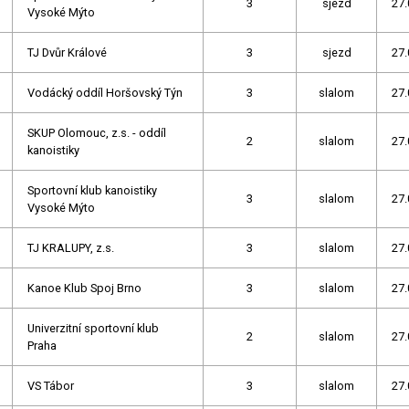
3
sjezd
27.
Vysoké Mýto
TJ Dvůr Králové
3
sjezd
27.
Vodácký oddíl Horšovský Týn
3
slalom
27.
SKUP Olomouc, z.s. - oddíl
2
slalom
27.
kanoistiky
Sportovní klub kanoistiky
3
slalom
27.
Vysoké Mýto
TJ KRALUPY, z.s.
3
slalom
27.
Kanoe Klub Spoj Brno
3
slalom
27.
Univerzitní sportovní klub
2
slalom
27.
Praha
VS Tábor
3
slalom
27.