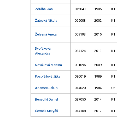
Zdráhal Jan
012043
1985
K1
Žatecká Nikola
065003
2002
K1
Železná Aneta
009193
2015
K1
Dvořáková
024124
2013
K1
Alexandra
Nováková Martina
001096
2009
K1
Pospíšilová Jitka
030019
1989
K1
Adamec Jakub
014020
1984
C2
Benedikt Daniel
027050
2014
K1
Čermák Matyáš
014108
2012
K1