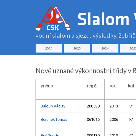
vodní slalom a sjezd: výsledky, žebří
2026
2025
2024
202
Nově uznané výkonnostní třídy v 
jméno
reg.č.
rok
kat.
Baloun Václav
200530
2013
C1
Beránek Tomáš
061016
2006
K1
Buš Teodor
009130
2013
C1