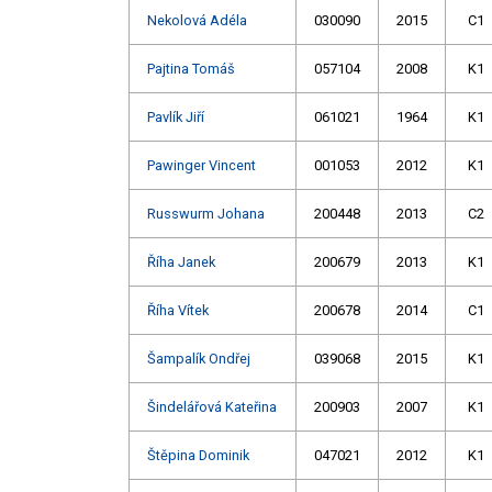
Nekolová Adéla
030090
2015
C1
Pajtina Tomáš
057104
2008
K1
Pavlík Jiří
061021
1964
K1
Pawinger Vincent
001053
2012
K1
Russwurm Johana
200448
2013
C2
Říha Janek
200679
2013
K1
Říha Vítek
200678
2014
C1
Šampalík Ondřej
039068
2015
K1
Šindelářová Kateřina
200903
2007
K1
Štěpina Dominik
047021
2012
K1