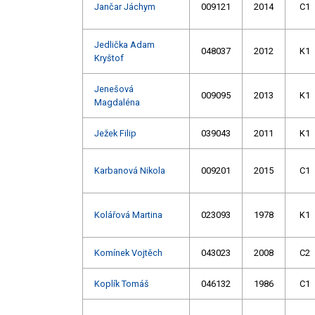
Jančar Jáchym
009121
2014
C1
Jedlička Adam
048037
2012
K1
Kryštof
Jenešová
009095
2013
K1
Magdaléna
Ježek Filip
039043
2011
K1
Karbanová Nikola
009201
2015
C1
Kolářová Martina
023093
1978
K1
Komínek Vojtěch
043023
2008
C2
Koplík Tomáš
046132
1986
C1