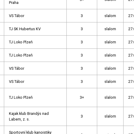
Praha
VS Tábor
3
slalom
27.
TJ SK Hubertus KV
3
slalom
27.
TJ Loko Plzeň
3
slalom
27.
TJ Loko Plzeň
3
slalom
27.
VS Tábor
3
slalom
27.
VS Tábor
3
slalom
27.
TJ Loko Plzeň
3+
slalom
27.
Kajak klub Brandýs nad
3
slalom
27.
Labem, z. s.
Sportovní klub kanoistiky