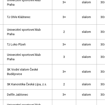
Univerzitní sportovní klub
3+
slalom
30.
Praha
TJ Ohře Klášterec
3+
slalom
30.
Univerzitní sportovní klub
2
slalom
30.
Praha
TJ Loko Plzeň
3+
slalom
30.
Univerzitní sportovní klub
3
slalom
30.
Praha
SK Vodní slalom České
3+
slalom
30.
Budějovice
SK Kanoistika Česká Lípa, z.s.
2
slalom
30.
Delfín Jablonec
3+
slalom
30.
Univerzitní sportovní klub