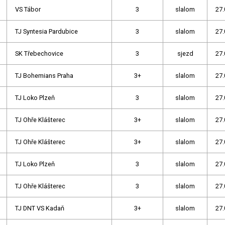
VS Tábor
3
slalom
27.
TJ Syntesia Pardubice
3
slalom
27.
SK Třebechovice
3
sjezd
27.
TJ Bohemians Praha
3+
slalom
27.
TJ Loko Plzeň
3
slalom
27.
TJ Ohře Klášterec
3+
slalom
27.
TJ Ohře Klášterec
3+
slalom
27.
TJ Loko Plzeň
3
slalom
27.
TJ Ohře Klášterec
3
slalom
27.
TJ DNT VS Kadaň
3+
slalom
27.