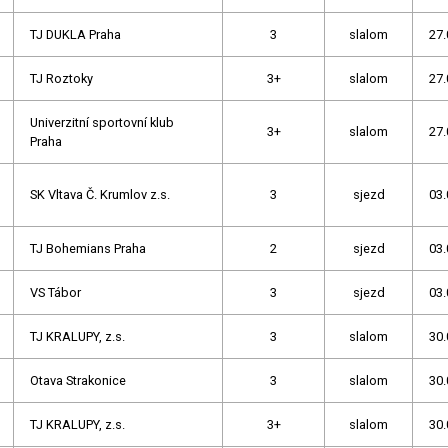
TJ DUKLA Praha
3
slalom
27.
TJ Roztoky
3+
slalom
27.
Univerzitní sportovní klub
3+
slalom
27.
Praha
SK Vltava Č. Krumlov z.s.
3
sjezd
03.
TJ Bohemians Praha
2
sjezd
03.
VS Tábor
3
sjezd
03.
TJ KRALUPY, z.s.
3
slalom
30.
Otava Strakonice
3
slalom
30.
TJ KRALUPY, z.s.
3+
slalom
30.