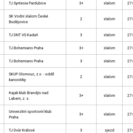
TJ Syntesia Pardubice
3+
slalom
27.
SK Vodní slalom České
2
slalom
27.
Budějovice
TJ DNT VS Kadaň
3
slalom
27.
TJ Bohemians Praha
3+
slalom
27.
TJ Bohemians Praha
3
slalom
27.
SKUP Olomouc, z.s. - oddíl
2
slalom
27.
kanoistiky
Kajak klub Brandýs nad
3+
slalom
27.
Labem, z. s.
Univerzitní sportovní klub
3+
slalom
27.
Praha
TJ Dvůr Králové
3
sjezd
27.