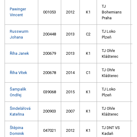
TJ
Pawinger
001053
2012
K1
Bohemians
Vincent
Praha
Russwurm
TJ Loko
200448
2013
C2
Johana
Plzeň
TJ Ohře
Říha Janek
200679
2013
K1
Klášterec
TJ Ohře
Říha Vítek
200678
2014
C1
Klášterec
Šampalík
TJ Loko
039068
2015
K1
Ondřej
Plzeň
Šindelářová
TJ Ohře
200903
2007
K1
Kateřina
Klášterec
Štěpina
TJ DNT VS
047021
2012
K1
Dominik
Kadaň