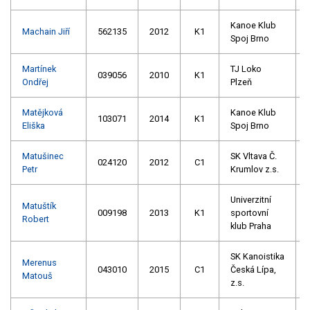
Kanoe Klub
Machain Jiří
562135
2012
K1
Spoj Brno
Martínek
TJ Loko
039056
2010
K1
Ondřej
Plzeň
Matějková
Kanoe Klub
103071
2014
K1
Eliška
Spoj Brno
Matušinec
SK Vltava Č.
024120
2012
C1
Petr
Krumlov z.s.
Univerzitní
Matuštík
009198
2013
K1
sportovní
Robert
klub Praha
SK Kanoistika
Merenus
043010
2015
C1
Česká Lípa,
Matouš
z.s.