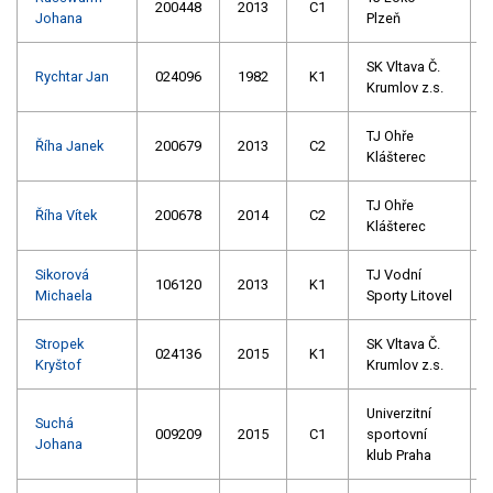
200448
2013
C1
Johana
Plzeň
SK Vltava Č.
Rychtar Jan
024096
1982
K1
Krumlov z.s.
TJ Ohře
Říha Janek
200679
2013
C2
Klášterec
TJ Ohře
Říha Vítek
200678
2014
C2
Klášterec
Sikorová
TJ Vodní
106120
2013
K1
Michaela
Sporty Litovel
Stropek
SK Vltava Č.
024136
2015
K1
Kryštof
Krumlov z.s.
Univerzitní
Suchá
009209
2015
C1
sportovní
Johana
klub Praha