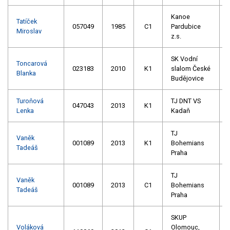
Kanoe
Tatíček
057049
1985
C1
Pardubice
Miroslav
z.s.
SK Vodní
Toncarová
023183
2010
K1
slalom České
Blanka
Budějovice
Turoňová
TJ DNT VS
047043
2013
K1
Lenka
Kadaň
TJ
Vaněk
001089
2013
K1
Bohemians
Tadeáš
Praha
TJ
Vaněk
001089
2013
C1
Bohemians
Tadeáš
Praha
SKUP
Voláková
Olomouc,