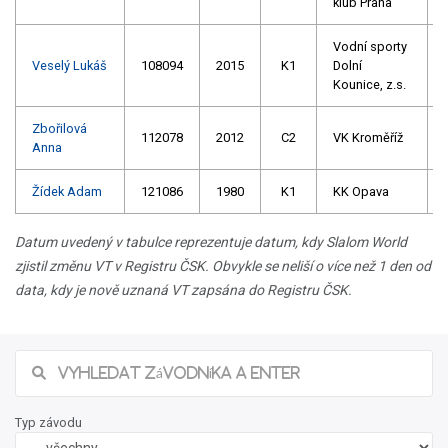
klub Praha
Vodní sporty
Veselý Lukáš
108094
2015
K1
Dolní
Kounice, z.s.
Zbořilová
112078
2012
C2
VK Kroměříž
Anna
Žídek Adam
121086
1980
K1
KK Opava
Datum uvedený v tabulce reprezentuje datum, kdy Slalom World
zjistil změnu VT v Registru ČSK. Obvykle se neliší o více než 1 den od
data, kdy je nově uznaná VT zapsána do Registru ČSK.
Typ závodu