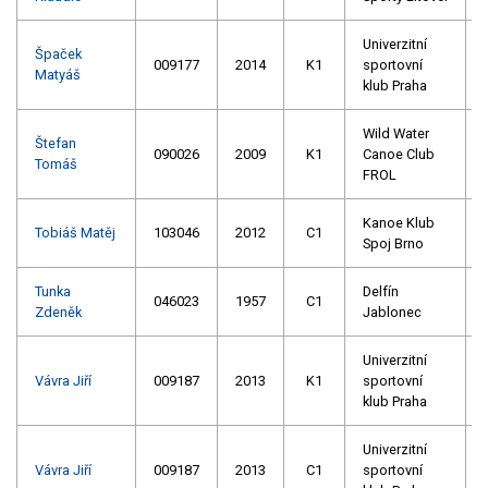
Univerzitní
Špaček
009177
2014
K1
sportovní
Matyáš
klub Praha
Wild Water
Štefan
090026
2009
K1
Canoe Club
Tomáš
FROL
Kanoe Klub
Tobiáš Matěj
103046
2012
C1
Spoj Brno
Tunka
Delfín
046023
1957
C1
Zdeněk
Jablonec
Univerzitní
Vávra Jiří
009187
2013
K1
sportovní
klub Praha
Univerzitní
Vávra Jiří
009187
2013
C1
sportovní