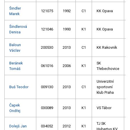
Šindler
121075
1992
C1
KK Opava
Marek
Šindlerová
121046
1993
K1
KK Opava
Denisa
Baloun
200530
2013
C1
KK Rakovník
Václav
Beránek
SK
061016
2006
K1
Tomáš
Třebechovice
Univerzitní
Buš Teodor
009130
2013
C1
sportovní
klub Praha
Čapek
030089
2013
K1
VS Tábor
Ondřej
TJ SK
Dolejš Jan
034052
2012
K1
Hubertus KV