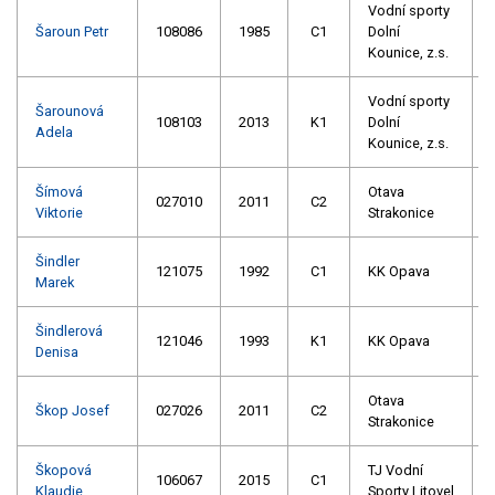
Vodní sporty
Šaroun Petr
108086
1985
C1
Dolní
Kounice, z.s.
Vodní sporty
Šarounová
108103
2013
K1
Dolní
Adela
Kounice, z.s.
Šímová
Otava
027010
2011
C2
Viktorie
Strakonice
Šindler
121075
1992
C1
KK Opava
Marek
Šindlerová
121046
1993
K1
KK Opava
Denisa
Otava
Škop Josef
027026
2011
C2
Strakonice
Škopová
TJ Vodní
106067
2015
C1
Klaudie
Sporty Litovel