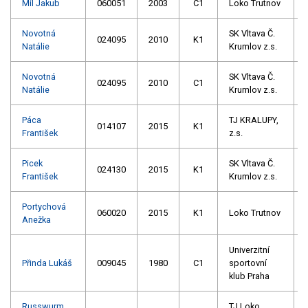
Míl Jakub
060051
2003
C1
Loko Trutnov
Novotná
SK Vltava Č.
024095
2010
K1
Natálie
Krumlov z.s.
Novotná
SK Vltava Č.
024095
2010
C1
Natálie
Krumlov z.s.
Páca
TJ KRALUPY,
014107
2015
K1
František
z.s.
Picek
SK Vltava Č.
024130
2015
K1
František
Krumlov z.s.
Portychová
060020
2015
K1
Loko Trutnov
Anežka
Univerzitní
Přinda Lukáš
009045
1980
C1
sportovní
klub Praha
Russwurm
TJ Loko