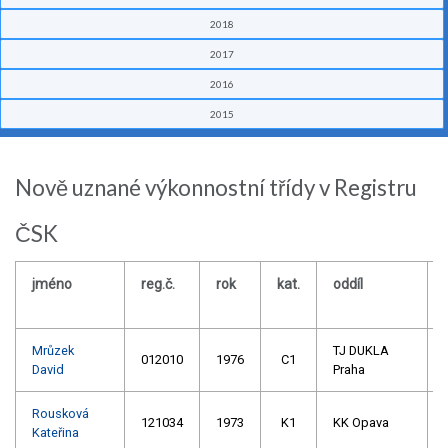
2018
2017
2016
2015
Nově uznané výkonnostní třídy v Registru
ČSK
jméno
reg.č.
rok
kat.
oddíl
Mrůzek
TJ DUKLA
012010
1976
C1
David
Praha
Rousková
121034
1973
K1
KK Opava
Kateřina