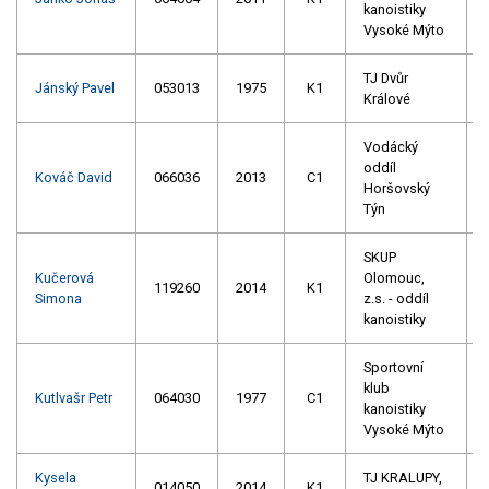
kanoistiky
Vysoké Mýto
TJ Dvůr
Jánský Pavel
053013
1975
K1
Králové
Vodácký
oddíl
Kováč David
066036
2013
C1
Horšovský
Týn
SKUP
Kučerová
Olomouc,
119260
2014
K1
Simona
z.s. - oddíl
kanoistiky
Sportovní
klub
Kutlvašr Petr
064030
1977
C1
kanoistiky
Vysoké Mýto
Kysela
TJ KRALUPY,
014050
2014
K1