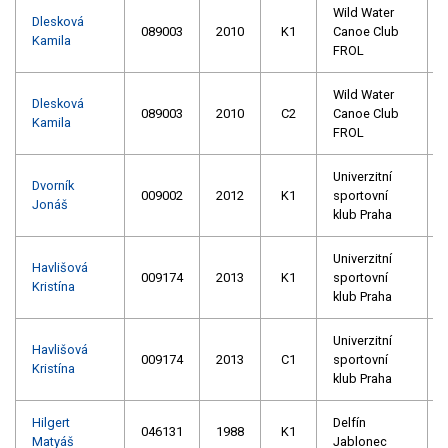
Wild Water
Dlesková
089003
2010
K1
Canoe Club
Kamila
FROL
Wild Water
Dlesková
089003
2010
C2
Canoe Club
Kamila
FROL
Univerzitní
Dvorník
009002
2012
K1
sportovní
Jonáš
klub Praha
Univerzitní
Havlišová
009174
2013
K1
sportovní
Kristína
klub Praha
Univerzitní
Havlišová
009174
2013
C1
sportovní
Kristína
klub Praha
Hilgert
Delfín
046131
1988
K1
Matyáš
Jablonec