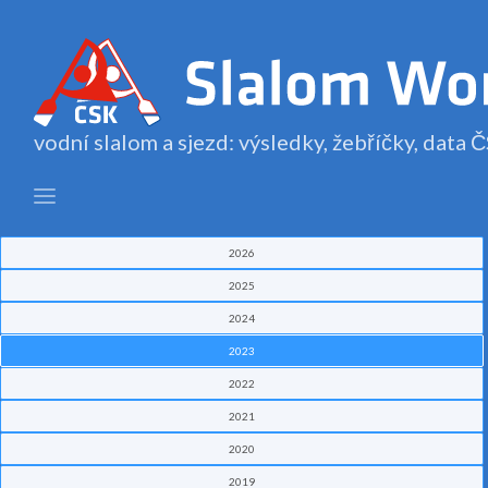
vodní slalom a sjezd: výsledky, žebříčky, data
2026
2025
2024
2023
2022
2021
2020
2019