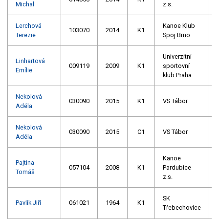
Michal
z.s.
Lerchová
Kanoe Klub
103070
2014
K1
Terezie
Spoj Brno
Univerzitní
Linhartová
009119
2009
K1
sportovní
Emílie
klub Praha
Nekolová
030090
2015
K1
VS Tábor
Adéla
Nekolová
030090
2015
C1
VS Tábor
Adéla
Kanoe
Pajtina
057104
2008
K1
Pardubice
Tomáš
z.s.
SK
Pavlík Jiří
061021
1964
K1
Třebechovice