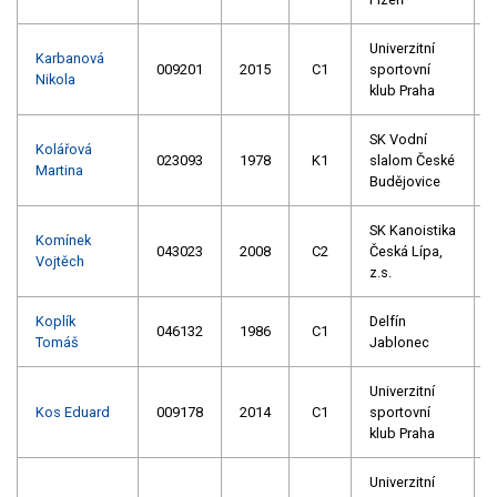
Univerzitní
Karbanová
009201
2015
C1
sportovní
Nikola
klub Praha
SK Vodní
Kolářová
023093
1978
K1
slalom České
Martina
Budějovice
SK Kanoistika
Komínek
043023
2008
C2
Česká Lípa,
Vojtěch
z.s.
Koplík
Delfín
046132
1986
C1
Tomáš
Jablonec
Univerzitní
Kos Eduard
009178
2014
C1
sportovní
klub Praha
Univerzitní