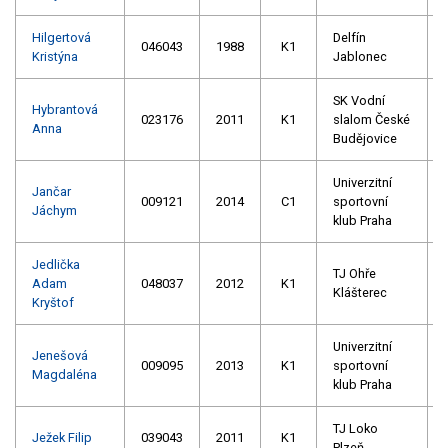
Hilgertová
Delfín
046043
1988
K1
Kristýna
Jablonec
SK Vodní
Hybrantová
023176
2011
K1
slalom České
Anna
Budějovice
Univerzitní
Jančar
009121
2014
C1
sportovní
Jáchym
klub Praha
Jedlička
TJ Ohře
Adam
048037
2012
K1
Klášterec
Kryštof
Univerzitní
Jenešová
009095
2013
K1
sportovní
Magdaléna
klub Praha
TJ Loko
Ježek Filip
039043
2011
K1
Plzeň