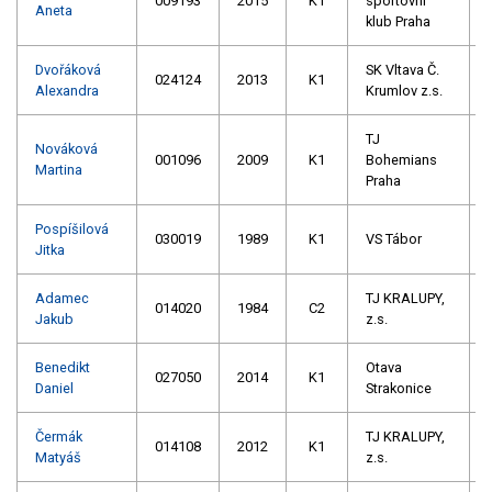
009193
2015
K1
sportovní
Aneta
klub Praha
Dvořáková
SK Vltava Č.
024124
2013
K1
Alexandra
Krumlov z.s.
TJ
Nováková
001096
2009
K1
Bohemians
Martina
Praha
Pospíšilová
030019
1989
K1
VS Tábor
Jitka
Adamec
TJ KRALUPY,
014020
1984
C2
Jakub
z.s.
Benedikt
Otava
027050
2014
K1
Daniel
Strakonice
Čermák
TJ KRALUPY,
014108
2012
K1
Matyáš
z.s.