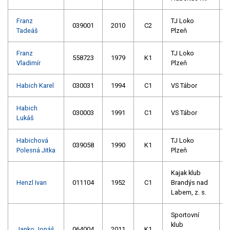
Franz
TJ Loko
039001
2010
C2
Tadeáš
Plzeň
Franz
TJ Loko
558723
1979
K1
Vladimír
Plzeň
Habich Karel
030031
1994
C1
VS Tábor
Habich
030003
1991
C1
VS Tábor
Lukáš
Habichová
TJ Loko
039058
1990
K1
Polesná Jitka
Plzeň
Kajak klub
Henzl Ivan
011104
1952
C1
Brandýs nad
Labem, z. s.
Sportovní
klub
Janko Jonáš
064004
2011
K1