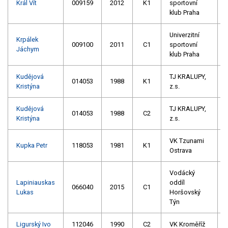
Král Vít
009159
2012
K1
sportovní
klub Praha
Univerzitní
Krpálek
009100
2011
C1
sportovní
Jáchym
klub Praha
Kudějová
TJ KRALUPY,
014053
1988
K1
Kristýna
z.s.
Kudějová
TJ KRALUPY,
014053
1988
C2
Kristýna
z.s.
VK Tzunami
Kupka Petr
118053
1981
K1
Ostrava
Vodácký
Lapiniauskas
oddíl
066040
2015
C1
Lukas
Horšovský
Týn
Ligurský Ivo
112046
1990
C2
VK Kroměříž