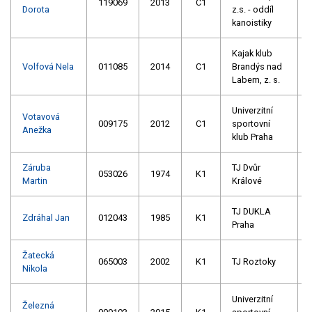
119069
2013
C1
Dorota
z.s. - oddíl
kanoistiky
Kajak klub
Volfová Nela
011085
2014
C1
Brandýs nad
Labem, z. s.
Univerzitní
Votavová
009175
2012
C1
sportovní
Anežka
klub Praha
Záruba
TJ Dvůr
053026
1974
K1
Martin
Králové
TJ DUKLA
Zdráhal Jan
012043
1985
K1
Praha
Žatecká
065003
2002
K1
TJ Roztoky
Nikola
Univerzitní
Železná