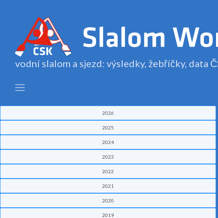
vodní slalom a sjezd: výsledky, žebříčky, data
2026
2025
2024
2023
2022
2021
2020
2019