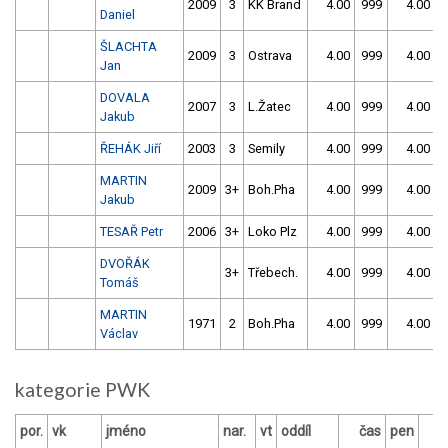
2009
3
KK Brand
4.00
999
4.00
9
Daniel
ŠLACHTA
2009
3
Ostrava
4.00
999
4.00
9
Jan
DOVALA
2007
3
L.Žatec
4.00
999
4.00
9
Jakub
ŘEHÁK Jiří
2003
3
Semily
4.00
999
4.00
9
MARTIN
2009
3+
Boh.Pha
4.00
999
4.00
9
Jakub
TESAŘ Petr
2006
3+
Loko Plz
4.00
999
4.00
9
DVOŘÁK
3+
Třebech.
4.00
999
4.00
9
Tomáš
MARTIN
1971
2
Boh.Pha
4.00
999
4.00
9
Václav
kategorie PWK
por.
vk
jméno
nar.
vt
oddíl
čas
pen
č