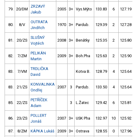
ZRZAVÝ
79.
20/DM
2005
3+
Vys.Mýto
133.83
6
127.19
Jakub
OUTRATA
80.
8/V
1970
3+
Pardub.
129.39
2
127.28
Jindřich
SLUŠNÝ
81.
20/ZS
2008
3+
Benátky
125.35
2
125.80
Vojtěch
PELIKÁN
82.
7/ZM
2009
3+
Boh.Pha
125.63
2
125.90
Martin
TRDLIČKA
83.
7/VM
Kotva B.
128.79
4
125.64
David
KONVALINKA
83.
21/ZS
2007
3
Pardub.
133.50
4
125.64
Ondřej
PETŘÍČEK
85.
22/ZS
3
L.Žatec
129.42
6
125.81
Adam
POLLERT
86.
23/ZS
2007
3+
USK Pha
132.97
10
125.92
Jonáš
87.
8/ZM
KÁPKA Lukáš
2009
3+
Ostrava
128.55
0
127.96