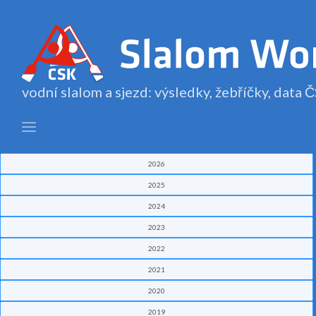
vodní slalom a sjezd: výsledky, žebříčky, data
2026
2025
2024
2023
2022
2021
2020
2019