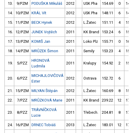
13.
9/PZM
PODUŠKA Mikuláš
2012
USK Pha
154.69
0
149
14.
10/PZM
KRÁL Vít
2012
USK Pha
148.11
6
147
15.
11/PZM
BECK Hynek
2012
L.Žatec
151.11
4
156
16.
12/PZM
JUNEK Vojtěch
2011
KK Brand
153.24
6
151
17.
13/PZM
KOMIŠ Jan
2011
Loko Plz
155.71
0
165
18.
14/PZM
MRŮZEK Šimon
2011
Semily
153.23
4
152
HRONOVÁ
19.
5/PZZ
2011
Kralupy
154.92
2
152
Ludmila
MICHAJLOVIČOVÁ
20.
6/PZZ
2012
Ostrava
152.72
6
4
Ester
21.
15/PZM
MILYAN Štěpán
2012
L.Žatec
160.69
8
156
22.
7/PZZ
MRŮZKOVÁ Marie
2011
KK Brand
239.22
12
174
TRÁVNÍČKOVÁ
23.
8/PZZ
2011
Třebech.
204.81
8
174
Lucie
24.
16/PZM
DRNEC Tobiáš
2013
L.Žatec
183.01
12
174