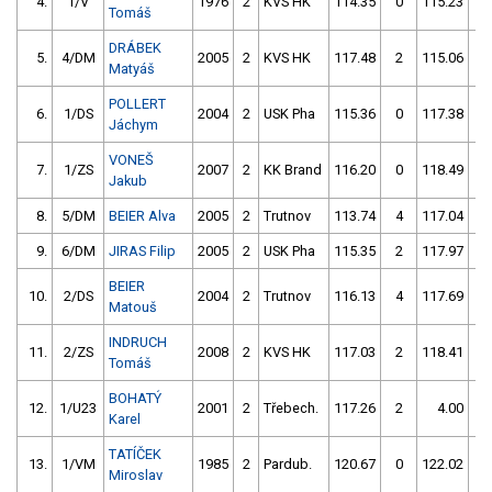
4.
1/V
1976
2
KVS HK
114.35
0
115.23
0
Tomáš
DRÁBEK
5.
4/DM
2005
2
KVS HK
117.48
2
115.06
0
Matyáš
POLLERT
6.
1/DS
2004
2
USK Pha
115.36
0
117.38
2
Jáchym
VONEŠ
7.
1/ZS
2007
2
KK Brand
116.20
0
118.49
2
Jakub
8.
5/DM
BEIER Alva
2005
2
Trutnov
113.74
4
117.04
0
9.
6/DM
JIRAS Filip
2005
2
USK Pha
115.35
2
117.97
4
BEIER
10.
2/DS
2004
2
Trutnov
116.13
4
117.69
0
Matouš
INDRUCH
11.
2/ZS
2008
2
KVS HK
117.03
2
118.41
2
Tomáš
BOHATÝ
12.
1/U23
2001
2
Třebech.
117.26
2
4.00
99
Karel
TATÍČEK
13.
1/VM
1985
2
Pardub.
120.67
0
122.02
2
Miroslav