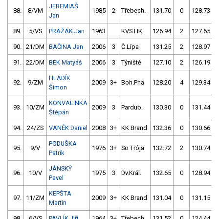
JEREMIAŠ
88.
8/VM
1985
2
Třebech.
131.70
0
128.73
Jan
89.
5/VS
PRAŽÁK Jan
1963
KVS HK
126.94
2
127.65
90.
21/DM
BAČINA Jan
2006
3
Č.Lípa
131.25
2
128.97
91.
22/DM
BEK Matyáš
2006
3
Týniště
127.10
2
126.19
HLADÍK
92.
9/ZM
2009
3+
Boh.Pha
128.20
4
129.34
Šimon
KONVALINKA
93.
10/ZM
2009
3
Pardub.
130.30
0
131.44
Štěpán
94.
24/ZS
VANĚK Daniel
2008
3+
KK Brand
132.36
0
130.66
PODUŠKA
95.
9/V
1976
3+
So Trója
132.72
2
130.74
Patrik
JÁNSKÝ
96.
10/V
1975
3
Dv.Král.
132.65
0
128.94
Pavel
KEPŠTA
97.
11/ZM
2009
3+
KK Brand
131.04
0
131.15
Martin
98.
6/VS
PAVLÍK Jiří
1964
3+
Třebech.
131.52
0
124.44