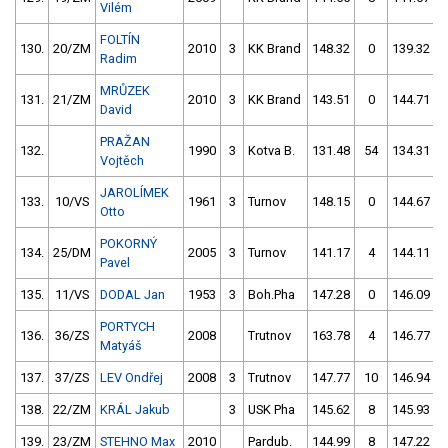
Vilém
FOLTÍN
130.
20/ZM
2010
3
KK Brand
148.32
0
139.32
Radim
MRŮZEK
131.
21/ZM
2010
3
KK Brand
143.51
0
144.71
David
PRAŽAN
132.
1990
3
Kotva B.
131.48
54
134.31
Vojtěch
JAROLÍMEK
133.
10/VS
1961
3
Turnov
148.15
0
144.67
Otto
POKORNÝ
134.
25/DM
2005
3
Turnov
141.17
4
144.11
Pavel
135.
11/VS
DODAL Jan
1953
3
Boh.Pha
147.28
0
146.09
PORTYCH
136.
36/ZS
2008
Trutnov
163.78
4
146.77
Matyáš
137.
37/ZS
LEV Ondřej
2008
3
Trutnov
147.77
10
146.94
138.
22/ZM
KRÁL Jakub
3
USK Pha
145.62
8
145.93
139.
23/ZM
STEHNO Max
2010
Pardub.
144.99
8
147.22