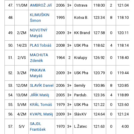
47.
11/DM
AMBROŽ Jiří
2006
3+
Ostrava
118.00
2
121.04
KLIMUŠKIN
48.
1995
Kotva B.
123.34
8
118.10
Šimon
NOVOTNÝ
49.
2/ZM
2009
3+
KK Brand
127.58
0
120.11
Matyáš
50.
14/ZS
PLAS Tobiáš
2008
3+
USK Pha
118.62
4
118.14
MACHUTA
51.
2/VS
1964
2
Kralupy
126.92
0
118.40
Zdeněk
PINKAVA
52.
3/ZM
2009
3+
USK Pha
120.79
0
119.44
Matyáš
53.
12/DM
SLAVÍK Daniel
2006
3+
Semily
130.86
8
120.85
54.
13/DM
JIŘÍK Matěj
2005
3+
Pardub.
123.36
4
118.89
55.
5/VM
KRÁL Tomáš
1979
3+
USK Pha
121.22
0
123.60
56.
4/ZM
KVAPIL Matěj
2009
3+
Sláv.KV
124.64
0
121.24
SAJDL
57.
5/V
1970
3+
L.Žatec
121.63
0
4.00
9
František