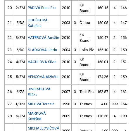
KK
20.
2/ZM
PÁDIVÁ Františka
2010
160.15
4
146.7
Brand
HOUŠKOVÁ
21.
5/DS
2003
3
Č.Lípa
150.08
4
147.4
Kateřina
KK
22.
3/ZM
VATĚROVÁ Amálie
2010
150.47
2
156.1
Brand
23.
6/DS
SLÁDKOVÁ Linda
2004
3
Loko Plz
155.10
2
150.5
KK
24.
4/ZM
VACULOVÁ Silvie
2010
3
158.01
2
152.1
Brand
KK
25.
5/ZM
VENCOVÁ Alžběta
2010
174.26
2
159.5
Brand
JINDRÁKOVÁ
26.
6/ZS
2007
3
Tech.Pha
162.87
4
162.0
Eliška
27.
1/U23
MÍLOVÁ Terezie
1998
3
Trutnov
4.00
999
164.7
MARKOVÁ
28.
6/ZM
2009
Trutnov
178.58
4
190.1
Kristýna
MICHAJLOVIČOVÁ
2009
Ostrava
4.00
999
4.0