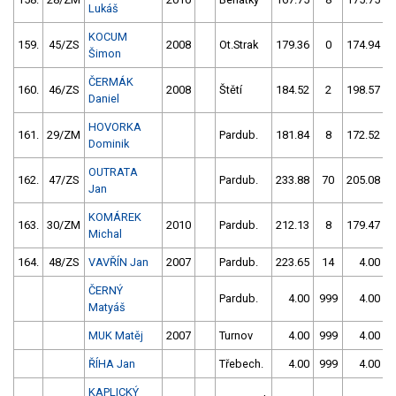
Lukáš
KOCUM
159.
45/ZS
2008
Ot.Strak
179.36
0
174.94
Šimon
ČERMÁK
160.
46/ZS
2008
Štětí
184.52
2
198.57
Daniel
HOVORKA
161.
29/ZM
Pardub.
181.84
8
172.52
Dominik
OUTRATA
162.
47/ZS
Pardub.
233.88
70
205.08
Jan
KOMÁREK
163.
30/ZM
2010
Pardub.
212.13
8
179.47
1
Michal
164.
48/ZS
VAVŘÍN Jan
2007
Pardub.
223.65
14
4.00
9
ČERNÝ
Pardub.
4.00
999
4.00
9
Matyáš
MUK Matěj
2007
Turnov
4.00
999
4.00
9
ŘÍHA Jan
Třebech.
4.00
999
4.00
9
KAPLICKÝ