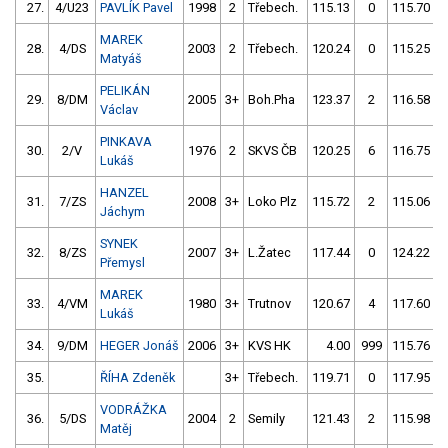
27.
4/U23
PAVLÍK Pavel
1998
2
Třebech.
115.13
0
115.70
MAREK
28.
4/DS
2003
2
Třebech.
120.24
0
115.25
Matyáš
PELIKÁN
29.
8/DM
2005
3+
Boh.Pha
123.37
2
116.58
Václav
PINKAVA
30.
2/V
1976
2
SKVS ČB
120.25
6
116.75
Lukáš
HANZEL
31.
7/ZS
2008
3+
Loko Plz
115.72
2
115.06
Jáchym
SYNEK
32.
8/ZS
2007
3+
L.Žatec
117.44
0
124.22
Přemysl
MAREK
33.
4/VM
1980
3+
Trutnov
120.67
4
117.60
Lukáš
34.
9/DM
HEGER Jonáš
2006
3+
KVS HK
4.00
999
115.76
35.
ŘÍHA Zdeněk
3+
Třebech.
119.71
0
117.95
VODRÁŽKA
36.
5/DS
2004
2
Semily
121.43
2
115.98
Matěj