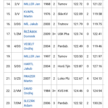
14.
2/V
MILLER Jan
1968
2
Turnov
122.72
0
121.22
0
KVAPIL
15.
3/V
1976
2
Sláv.KV
122.09
2
119.58
2
Martin
16.
3/DS
MÍL Jakub
2003
2
Trutnov
121.79
0
119.75
4
ŘEŽÁBEK
17.
1/ZM
2009
3+
USK Pha
123.74
0
122.41
0
Dominik
VESELÝ
18.
4/DS
2004
2
Pardub.
122.49
0
119.46
4
Ondřej
19.
MILLER Jan
1997
2
Turnov
120.50
2
121.97
2
HARTL
20.
5/DS
2004
2
Horš.Týn
123.87
0
127.16
0
Jakub
PANZER
21.
3/ZS
2007
2
Loko Plz
122.67
4
124.13
0
Martin
DAVID
22.
2/VM
1984
3+
KVS HK
124.46
0
124.94
0
Ondřej
SLEZÁK
23.
7/DM
2006
3
Pardub.
122.52
2
130.26
8
Adam