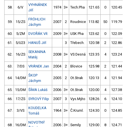
VYHNÁNEK
58.
6/V
1974
3+
Tech.Pha
121.65
0
120.45
Jiří
FRÖHLICH
59.
15/ZS
2007
2
Roudnice
113.82
50
119.79
Jáchym
60.
5/ZM
DVOŘÁK Vít
2009
3+
USK Pha
123.62
0
122.09
61.
5/U23
HANUŠ Jiří
3
Třebech.
120.58
2
122.86
SEKANINA
62.
16/ZS
2008
3+
VS Desná
123.35
4
123.24
Matěj
63.
7/DS
VRÁNEK Jan
2004
2
Blovice
125.98
2
121.44
ŠKOP
64.
14/DM
2005
2
Ot.Strak
120.13
4
121.94
Jáchym
65.
15/DM
ŠÍMA Lukáš
2006
3+
Ot.Strak
120.00
4
127.38
66.
17/ZS
SYROVÝ Filip
2007
3
Vys.Mýto
128.26
6
124.10
KOUDELKA
67.
3/VS
1964
3+
Č.Kruml.
124.30
0
124.85
Tomáš
NOVOTNÝ
68.
16/DM
2006
3+
Semily
129.00
8
124.71