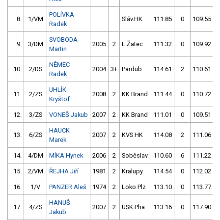
POLÍVKA
8.
1/VM
Sláv.HK
111.85
0
109.55
Radek
SVOBODA
9.
3/DM
2005
2
L.Žatec
111.32
0
109.92
Martin
NĚMEC
10.
2/DS
2004
3+
Pardub.
114.61
2
110.61
Radek
UHLÍK
11.
2/ZS
2008
2
KK Brand
111.44
0
110.72
Kryštof
12.
3/ZS
VONEŠ Jakub
2007
2
KK Brand
111.01
0
109.51
HAUCK
13.
6/ZS
2007
2
KVS HK
114.08
2
111.06
Marek
14.
4/DM
MÍKA Hynek
2006
2
Soběslav
110.60
6
111.22
15.
2/VM
ŘEJHA Jiří
1981
2
Kralupy
114.54
0
112.02
16.
1/V
PANZER Aleš
1974
2
Loko Plz
113.10
0
113.77
HANUŠ
17.
4/ZS
2007
2
USK Pha
113.16
0
117.90
Jakub