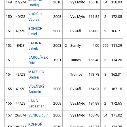
149.
27/ZM
2010
Vys.Mýto
166.16
54
158.93
Ondřej
VOŘÍŠEK
150.
40/ZS
2008
Vys.Mýto
161.85
2
172.05
Václav
BÖNSCH
151.
41/ZS
2008
Dv.Král.
164.85
2
166.71
Pavel
LACINA
152.
8/DS
2003
2
Semily
4.00
999
111.29
Jakub
JAROLÍMEK
153.
1991
Turnov
165.40
6
174.20
Otto
MATĚJEC
154.
42/ZS
Trutnov
173.78
8
162.31
Ondřej
VÍDEŇSKÝ
155.
43/ZS
2008
Dv.Král.
164.93
8
167.15
Antonín
LANG
156.
44/ZS
2008
Vys.Mýto
194.89
2
172.65
Sebastián
157.
26/DM
VENIGER Jiří
2006
Vys.Mýto
168.48
54
175.02
KOFROŇ
158.
28/ZM
2010
Benátky
167.75
8
175.75