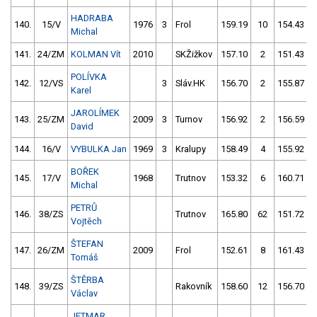
HADRABA
140.
15/V
1976
3
Frol
159.19
10
154.43
Michal
141.
24/ZM
KOLMAN Vít
2010
SKŽižkov
157.10
2
151.43
POLÍVKA
142.
12/VS
3
Sláv.HK
156.70
2
155.87
Karel
JAROLÍMEK
143.
25/ZM
2009
3
Turnov
156.92
2
156.59
David
144.
16/V
VYBULKA Jan
1969
3
Kralupy
158.49
4
155.92
BOŘEK
145.
17/V
1968
Trutnov
153.32
6
160.71
Michal
PETRŮ
146.
38/ZS
Trutnov
165.80
62
151.72
Vojtěch
ŠTEFAN
147.
26/ZM
2009
Frol
152.61
8
161.43
Tomáš
ŠTĚRBA
148.
39/ZS
Rakovník
158.60
12
156.70
Václav
JETMAR