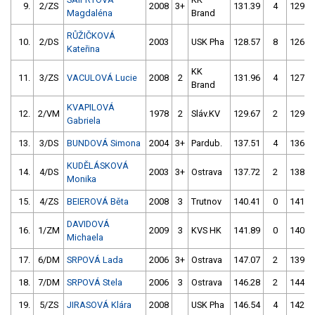
9.
2/ZS
2008
3+
131.39
4
129.2
Magdaléna
Brand
RŮŽIČKOVÁ
10.
2/DS
2003
USK Pha
128.57
8
126.3
Kateřina
KK
11.
3/ZS
VACULOVÁ Lucie
2008
2
131.96
4
127.5
Brand
KVAPILOVÁ
12.
2/VM
1978
2
Sláv.KV
129.67
2
129.3
Gabriela
13.
3/DS
BUNDOVÁ Simona
2004
3+
Pardub.
137.51
4
136.1
KUDĚLÁSKOVÁ
14.
4/DS
2003
3+
Ostrava
137.72
2
138.4
Monika
15.
4/ZS
BEIEROVÁ Běta
2008
3
Trutnov
140.41
0
141.3
DAVIDOVÁ
16.
1/ZM
2009
3
KVS HK
141.89
0
140.8
Michaela
17.
6/DM
SRPOVÁ Lada
2006
3+
Ostrava
147.07
2
139.4
18.
7/DM
SRPOVÁ Stela
2006
3
Ostrava
146.28
2
144.3
19.
5/ZS
JIRASOVÁ Klára
2008
USK Pha
146.54
4
142.7