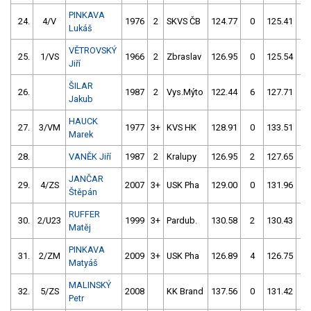
PINKAVA
24.
4/V
1976
2
SKVS ČB
124.77
0
125.41
0
Lukáš
VĚTROVSKÝ
25.
1/VS
1966
2
Zbraslav
126.95
0
125.54
0
Jiří
ŠILAR
26.
1987
2
Vys.Mýto
122.44
6
127.71
2
Jakub
HAUCK
27.
3/VM
1977
3+
KVS HK
128.91
0
133.51
2
Marek
28.
VANĚK Jiří
1987
2
Kralupy
126.95
2
127.65
2
JANČAR
29.
4/ZS
2007
3+
USK Pha
129.00
0
131.96
2
Štěpán
RUFFER
30.
2/U23
1999
3+
Pardub.
130.58
2
130.43
0
Matěj
PINKAVA
31.
2/ZM
2009
3+
USK Pha
126.89
4
126.75
4
Matyáš
MALINSKÝ
32.
5/ZS
2008
KK Brand
137.56
0
131.42
0
Petr