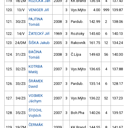
119.
18/ZM
RŮŽIČKA Jan
2009
3
KK Brand
136.54
4
137.43
120.
13/V
VENIGER Jiří
3
Vys.Mýto
4.00
999
139.87
PAJTINA
121.
30/ZS
2008
3
Pardub.
142.99
2
138.06
Tomáš
122.
14/V
ŽATECKÝ Jiří
1969
3
Roztoky
145.60
6
140.13
123.
24/DM
ŠIŠKA Jakub
2005
3
Rakovník
161.75
12
134.24
BAČINA
124.
31/ZS
2008
3
Č.Lípa
149.63
56
140.30
Tomáš
KOTRBA
125.
32/ZS
2007
3
Vys.Mýto
136.65
4
137.88
Matěj
ŠRÁMEK
126.
33/ZS
2007
3
Pardub.
135.14
6
128.17
David
VOSMEK
127.
34/ZS
2007
3
Vys.Mýto
136.22
52
137.23
Jáchym
ŠTOCHL
128.
35/ZS
2007
3
Boh.Pha
140.26
4
139.57
Vojtěch
ČERMÁK
129.
19/ZM
2009
KK Brand
144.55
8
141.67