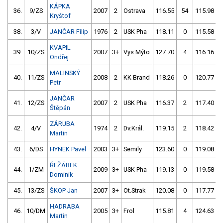
KÁPKA
36.
9/ZS
2007
2
Ostrava
116.55
54
115.98
Kryštof
38.
3/V
JANČAR Filip
1976
2
USK Pha
118.11
0
115.58
KVAPIL
39.
10/ZS
2007
3+
Vys.Mýto
127.70
4
116.16
Ondřej
MALINSKÝ
40.
11/ZS
2008
2
KK Brand
118.26
0
120.77
Petr
JANČAR
41.
12/ZS
2007
2
USK Pha
116.37
2
117.40
Štěpán
ZÁRUBA
42.
4/V
1974
2
Dv.Král.
119.15
2
118.42
Martin
43.
6/DS
HYNEK Pavel
2003
3+
Semily
123.60
0
119.08
ŘEŽÁBEK
44.
1/ZM
2009
3+
USK Pha
119.13
0
119.58
Dominik
45.
13/ZS
ŠKOP Jan
2007
3+
Ot.Strak
120.08
0
117.77
HADRABA
46.
10/DM
2005
3+
Frol
115.81
4
124.63
Martin