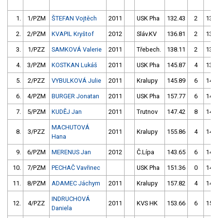
1.
1/PZM
ŠTEFAN Vojtěch
2011
USK Pha
132.43
2
134
2.
2/PZM
KVAPIL Kryštof
2012
Sláv.KV
136.81
2
139
3.
1/PZZ
SAMKOVÁ Valerie
2011
Třebech.
138.11
2
139
4.
3/PZM
KOSTKAN Lukáš
2011
USK Pha
145.87
4
138
5.
2/PZZ
VYBULKOVÁ Julie
2011
Kralupy
145.89
6
143
6.
4/PZM
BURGER Jonatan
2011
USK Pha
157.77
6
143
7.
5/PZM
KUDĚJ Jan
2011
Trutnov
147.42
8
145
MACHUTOVÁ
8.
3/PZZ
2011
Kralupy
155.86
4
148
Hana
9.
6/PZM
MERENUS Jan
2012
Č.Lípa
143.65
6
142
10.
7/PZM
PECHAČ Vavřinec
USK Pha
151.36
0
147
11.
8/PZM
ADAMEC Jáchym
2011
Kralupy
157.82
4
145
INDRUCHOVÁ
12.
4/PZZ
2011
KVS HK
153.66
6
152
Daniela