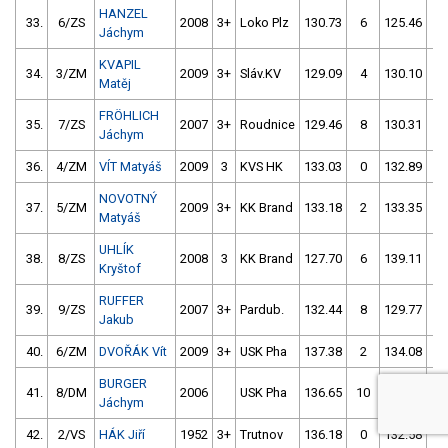
HANZEL
33.
6/ZS
2008
3+
Loko Plz
130.73
6
125.46
6
Jáchym
KVAPIL
34.
3/ZM
2009
3+
Sláv.KV
129.09
4
130.10
2
Matěj
FRÖHLICH
35.
7/ZS
2007
3+
Roudnice
129.46
8
130.31
2
Jáchym
36.
4/ZM
VÍT Matyáš
2009
3
KVS HK
133.03
0
132.89
2
NOVOTNÝ
37.
5/ZM
2009
3+
KK Brand
133.18
2
133.35
0
Matyáš
UHLÍK
38.
8/ZS
2008
3
KK Brand
127.70
6
139.11
6
Kryštof
RUFFER
39.
9/ZS
2007
3+
Pardub.
132.44
8
129.77
4
Jakub
40.
6/ZM
DVOŘÁK Vít
2009
3+
USK Pha
137.38
2
134.08
0
BURGER
41.
8/DM
2006
USK Pha
136.65
10
126.34
8
Jáchym
42.
2/VS
HÁK Jiří
1952
3+
Trutnov
136.18
0
132.58
2