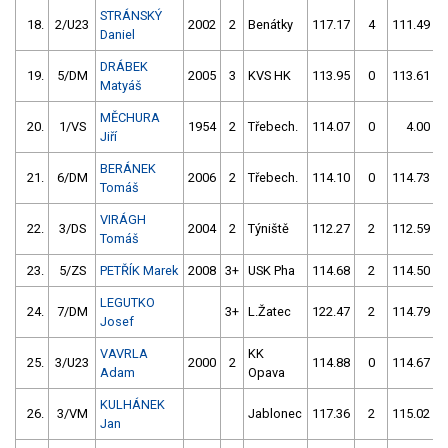
STRÁNSKÝ
18.
2/U23
2002
2
Benátky
117.17
4
111.49
Daniel
DRÁBEK
19.
5/DM
2005
3
KVS HK
113.95
0
113.61
Matyáš
MĚCHURA
20.
1/VS
1954
2
Třebech.
114.07
0
4.00
9
Jiří
BERÁNEK
21.
6/DM
2006
2
Třebech.
114.10
0
114.73
Tomáš
VIRÁGH
22.
3/DS
2004
2
Týniště
112.27
2
112.59
Tomáš
23.
5/ZS
PETŘÍK Marek
2008
3+
USK Pha
114.68
2
114.50
LEGUTKO
24.
7/DM
3+
L.Žatec
122.47
2
114.79
Josef
VAVRLA
KK
25.
3/U23
2000
2
114.88
0
114.67
Adam
Opava
KULHÁNEK
26.
3/VM
Jablonec
117.36
2
115.02
Jan