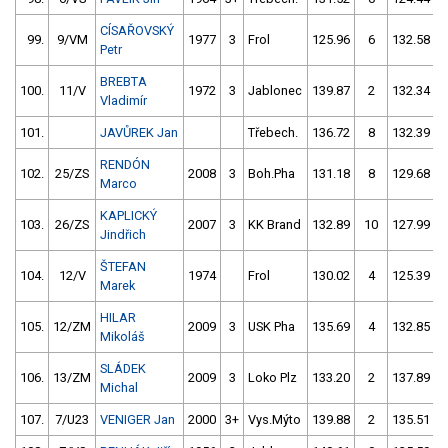
CÍSAŘOVSKÝ
99.
9/VM
1977
3
Frol
125.96
6
132.58
Petr
BREBTA
100.
11/V
1972
3
Jablonec
139.87
2
132.34
Vladimír
101.
JAVŮREK Jan
Třebech.
136.72
8
132.39
RENDÓN
102.
25/ZS
2008
3
Boh.Pha
131.18
8
129.68
Marco
KAPLICKÝ
103.
26/ZS
2007
3
KK Brand
132.89
10
127.99
Jindřich
ŠTEFAN
104.
12/V
1974
Frol
130.02
4
125.39
Marek
HILAR
105.
12/ZM
2009
3
USK Pha
135.69
4
132.85
Mikoláš
SLÁDEK
106.
13/ZM
2009
3
Loko Plz
133.20
2
137.89
Michal
107.
7/U23
VENIGER Jan
2000
3+
Vys.Mýto
139.88
2
135.51