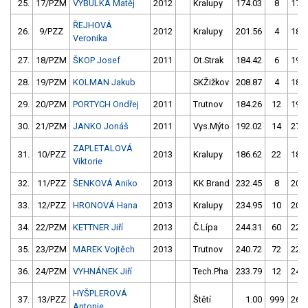
25.
17/PZM
VYBULKA Matěj
2012
Kralupy
174.03
8
178
ŘEJHOVÁ
26.
9/PZZ
2012
Kralupy
201.56
4
184
Veronika
27.
18/PZM
ŠKOP Josef
2011
Ot.Strak
184.42
6
191
28.
19/PZM
KOLMAN Jakub
SKŽižkov
208.87
4
187
29.
20/PZM
PORTYCH Ondřej
2011
Trutnov
184.26
12
198
30.
21/PZM
JANKO Jonáš
2011
Vys.Mýto
192.02
14
276
ZAPLETALOVÁ
31.
10/PZZ
2013
Kralupy
186.62
22
184
Viktorie
32.
11/PZZ
ŠENKOVÁ Aniko
2013
KK Brand
232.45
8
207
33.
12/PZZ
HRONOVÁ Hana
2013
Kralupy
234.95
10
207
34.
22/PZM
KETTNER Jiří
2013
Č.Lípa
244.31
60
228
35.
23/PZM
MAREK Vojtěch
2013
Trutnov
240.72
72
224
36.
24/PZM
VYHNÁNEK Jiří
Tech.Pha
233.79
12
243
HYŠPLEROVÁ
37.
13/PZZ
Štětí
1.00
999
268
Antonie