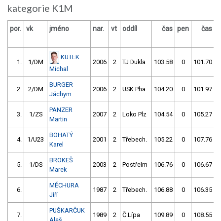
kategorie K1M
por.
vk
jméno
nar.
vt
oddíl
čas
pen
čas
p
KUTEK
1.
1/DM
2006
2
TJ Dukla
103.58
0
101.70
Michal
BURGER
2.
2/DM
2006
2
USK Pha
104.20
0
101.97
Jáchym
PANZER
3.
1/ZS
2007
2
Loko Plz
104.54
0
105.27
Martin
BOHATÝ
4.
1/U23
2001
2
Třebech.
105.22
0
107.76
Karel
BROKEŠ
5.
1/DS
2003
2
Postřelm
106.76
0
106.67
Marek
MĚCHURA
6.
1987
2
Třebech.
106.88
0
106.35
Jiří
PUŠKARČUK
7.
1989
2
Č.Lípa
109.89
0
108.55
Aleš