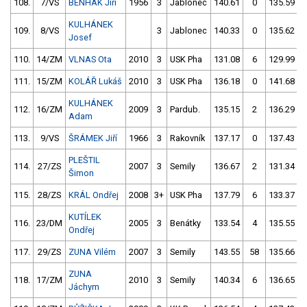
108.
7/VS
BENHÁK Jiří
1956
3
Jablonec
140.61
0
135.59
KULHÁNEK
109.
8/VS
3
Jablonec
140.33
0
135.62
Josef
110.
14/ZM
VLNAS Ota
2010
3
USK Pha
131.08
6
129.99
111.
15/ZM
KOLÁŘ Lukáš
2010
3
USK Pha
136.18
0
141.68
KULHÁNEK
112.
16/ZM
2009
3
Pardub.
135.15
2
136.29
Adam
113.
9/VS
ŠRÁMEK Jiří
1966
3
Rakovník
137.17
0
137.43
PLEŠTIL
114.
27/ZS
2007
3
Semily
136.67
2
131.34
Šimon
115.
28/ZS
KRÁL Ondřej
2008
3+
USK Pha
137.79
6
133.37
KUTÍLEK
116.
23/DM
2005
3
Benátky
133.54
4
135.55
Ondřej
117.
29/ZS
ZUNA Vilém
2007
3
Semily
143.55
58
135.66
ZUNA
118.
17/ZM
2010
3
Semily
140.34
6
136.65
Jáchym