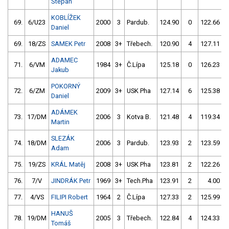
Štěpán
KOBLÍŽEK
69.
6/U23
2000
3
Pardub.
124.90
0
122.66
Daniel
69.
18/ZS
SAMEK Petr
2008
3+
Třebech.
120.90
4
127.11
ADAMEC
71.
6/VM
1984
3+
Č.Lípa
125.18
0
126.23
Jakub
POKORNÝ
72.
6/ZM
2009
3+
USK Pha
127.14
6
125.38
Daniel
ADÁMEK
73.
17/DM
2006
3
Kotva B.
121.48
4
119.34
Martin
SLEZÁK
74.
18/DM
2006
3
Pardub.
123.93
2
123.59
Adam
75.
19/ZS
KRÁL Matěj
2008
3+
USK Pha
123.81
2
122.26
76.
7/V
JINDRÁK Petr
1969
3+
Tech.Pha
123.91
2
4.00
9
77.
4/VS
FILIPI Robert
1964
2
Č.Lípa
127.33
2
125.99
HANUŠ
78.
19/DM
2005
3
Třebech.
122.84
4
124.33
Tomáš