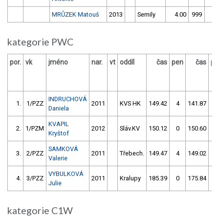
MRŮZEK Matouš
2013
Semily
4.00
999
4
kategorie PWC
por.
vk
jméno
nar.
vt
oddíl
čas
pen
čas
pe
INDRUCHOVÁ
1.
1/PZZ
2011
KVS HK
149.42
4
141.87
0
Daniela
KVAPIL
2.
1/PZM
2012
Sláv.KV
150.12
0
150.60
2
Kryštof
SAMKOVÁ
3.
2/PZZ
2011
Třebech.
149.47
4
149.02
4
Valerie
VYBULKOVÁ
4.
3/PZZ
2011
Kralupy
185.39
0
175.84
0
Julie
kategorie C1W