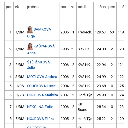
por.
vk
jméno
nar.
vt
oddíl
čas
pen
ča
SAMKOVÁ
1.
1/DM
2005
1
Třebech.
129.53
50
118.2
Olga
KAŠPAROVÁ
2.
1/VM
1985
2+
Sláv.HK
124.08
2
120.4
Anna
ŠTĚPÁNKOVÁ
3.
2/DM
2006
2
KVS HK
122.94
2
121.2
Julie
4.
3/DM
MOTLOVÁ Andrea
2006
2
KVS HK
124.99
2
122.2
5.
1/DS
SOUČKOVÁ Lucie
2004
2
KVS HK
123.68
0
125.0
6.
1/ZS
HOJDOVÁ Markéta
2007
2
Horš.Týn
125.98
0
124.5
KK
7.
4/DM
NEKOLNÁ Žofie
2006
2
128.34
0
123.3
Brand
8.
5/DM
HOJDOVÁ Eliška
2005
2
Horš.Týn
125.22
2
129.0
SAIFRTOVÁ
KK