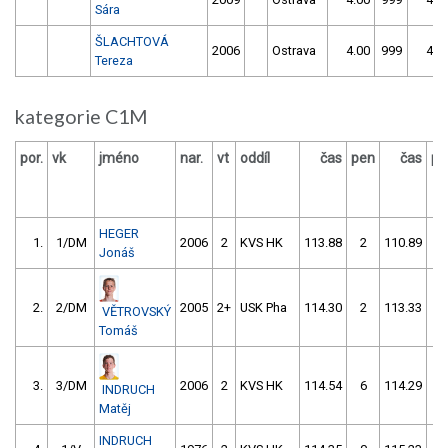
Sára
ŠLACHTOVÁ
2006
Ostrava
4.00
999
4.0
Tereza
kategorie C1M
por.
vk
jméno
nar.
vt
oddíl
čas
pen
čas
pe
HEGER
1.
1/DM
2006
2
KVS HK
113.88
2
110.89
2
Jonáš
2.
2/DM
2005
2+
USK Pha
114.30
2
113.33
0
VĚTROVSKÝ
Tomáš
3.
3/DM
2006
2
KVS HK
114.54
6
114.29
0
INDRUCH
Matěj
INDRUCH