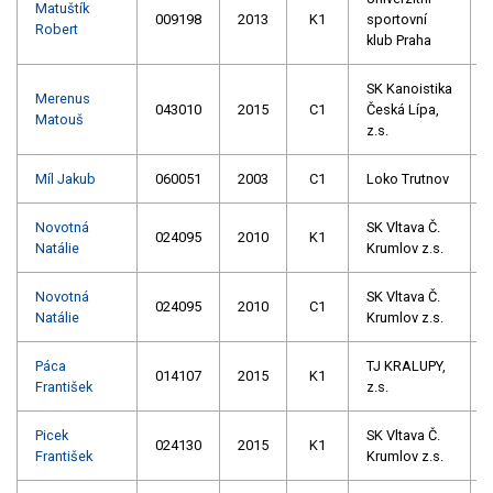
Matuštík
009198
2013
K1
sportovní
Robert
klub Praha
SK Kanoistika
Merenus
043010
2015
C1
Česká Lípa,
Matouš
z.s.
Míl Jakub
060051
2003
C1
Loko Trutnov
Novotná
SK Vltava Č.
024095
2010
K1
Natálie
Krumlov z.s.
Novotná
SK Vltava Č.
024095
2010
C1
Natálie
Krumlov z.s.
Páca
TJ KRALUPY,
014107
2015
K1
František
z.s.
Picek
SK Vltava Č.
024130
2015
K1
František
Krumlov z.s.