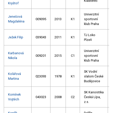
Klášterec
Kryštof
Univerzitní
Jenešová
009095
2013
K1
sportovní
Magdaléna
klub Praha
TJ Loko
Ježek Filip
039043
2011
K1
Plzeň
Univerzitní
Karbanová
009201
2015
C1
sportovní
Nikola
klub Praha
SK Vodní
Kolářová
023093
1978
K1
slalom České
Martina
Budějovice
SK Kanoistika
Komínek
043023
2008
C2
Česká Lípa,
Vojtěch
z.s.
Koplík
Delfín