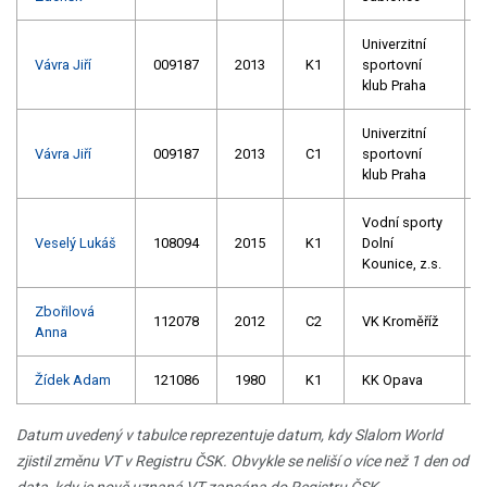
Univerzitní
Vávra Jiří
009187
2013
K1
sportovní
klub Praha
Univerzitní
Vávra Jiří
009187
2013
C1
sportovní
klub Praha
Vodní sporty
Veselý Lukáš
108094
2015
K1
Dolní
Kounice, z.s.
Zbořilová
112078
2012
C2
VK Kroměříž
Anna
Žídek Adam
121086
1980
K1
KK Opava
Datum uvedený v tabulce reprezentuje datum, kdy Slalom World
zjistil změnu VT v Registru ČSK. Obvykle se neliší o více než 1 den od