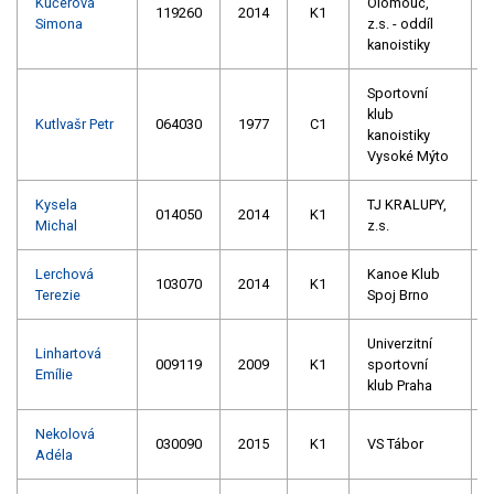
Kučerová
Olomouc,
119260
2014
K1
Simona
z.s. - oddíl
kanoistiky
Sportovní
klub
Kutlvašr Petr
064030
1977
C1
kanoistiky
Vysoké Mýto
Kysela
TJ KRALUPY,
014050
2014
K1
Michal
z.s.
Lerchová
Kanoe Klub
103070
2014
K1
Terezie
Spoj Brno
Univerzitní
Linhartová
009119
2009
K1
sportovní
Emílie
klub Praha
Nekolová
030090
2015
K1
VS Tábor
Adéla