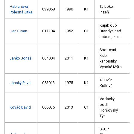
Habichová
TJ Loko
039058
1990
K1
Polesná Jitka
Plzeň
Kajak klub
Henzl Ivan
011104
1952
C1
Brandýs nad
Labem, z. s.
Sportovní
klub
Janko Jonáš
064004
2011
K1
kanoistiky
Vysoké Mýto
TJ Dvůr
Jánský Pavel
053013
1975
K1
Králové
Vodácký
oddíl
Kováč David
066036
2013
C1
Horšovský
Týn
SKUP