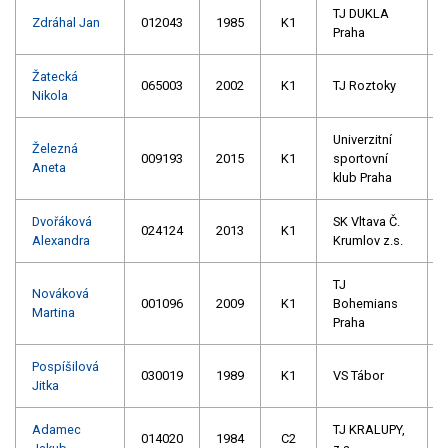
TJ DUKLA
Zdráhal Jan
012043
1985
K1
Praha
Žatecká
065003
2002
K1
TJ Roztoky
Nikola
Univerzitní
Železná
009193
2015
K1
sportovní
Aneta
klub Praha
Dvořáková
SK Vltava Č.
024124
2013
K1
Alexandra
Krumlov z.s.
TJ
Nováková
001096
2009
K1
Bohemians
Martina
Praha
Pospíšilová
030019
1989
K1
VS Tábor
Jitka
Adamec
TJ KRALUPY,
014020
1984
C2