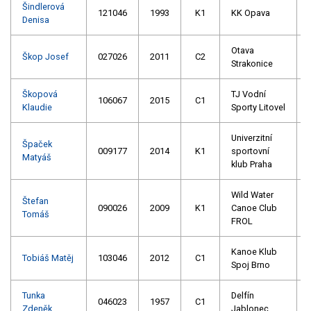
Šindlerová
121046
1993
K1
KK Opava
Denisa
Otava
Škop Josef
027026
2011
C2
Strakonice
Škopová
TJ Vodní
106067
2015
C1
Klaudie
Sporty Litovel
Univerzitní
Špaček
009177
2014
K1
sportovní
Matyáš
klub Praha
Wild Water
Štefan
090026
2009
K1
Canoe Club
Tomáš
FROL
Kanoe Klub
Tobiáš Matěj
103046
2012
C1
Spoj Brno
Tunka
Delfín
046023
1957
C1
Zdeněk
Jablonec