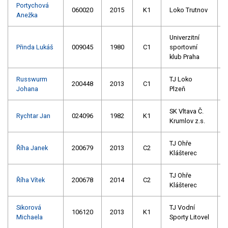
Portychová
060020
2015
K1
Loko Trutnov
Anežka
Univerzitní
Přinda Lukáš
009045
1980
C1
sportovní
klub Praha
Russwurm
TJ Loko
200448
2013
C1
Johana
Plzeň
SK Vltava Č.
Rychtar Jan
024096
1982
K1
Krumlov z.s.
TJ Ohře
Říha Janek
200679
2013
C2
Klášterec
TJ Ohře
Říha Vítek
200678
2014
C2
Klášterec
Sikorová
TJ Vodní
106120
2013
K1
Michaela
Sporty Litovel