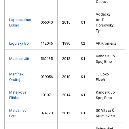
Ostrava
Vodácký
Lapiniauskas
oddíl
066040
2015
C1
Lukas
Horšovský
Týn
Ligurský Ivo
112046
1990
C2
VK Kroměříž
Kanoe Klub
Machain Jiří
562135
2012
K1
Spoj Brno
Martínek
TJ Loko
039056
2010
K1
Ondřej
Plzeň
Matějková
Kanoe Klub
103071
2014
K1
Eliška
Spoj Brno
Matušinec
SK Vltava Č.
024120
2012
C1
Petr
Krumlov z.s.
Univerzitní