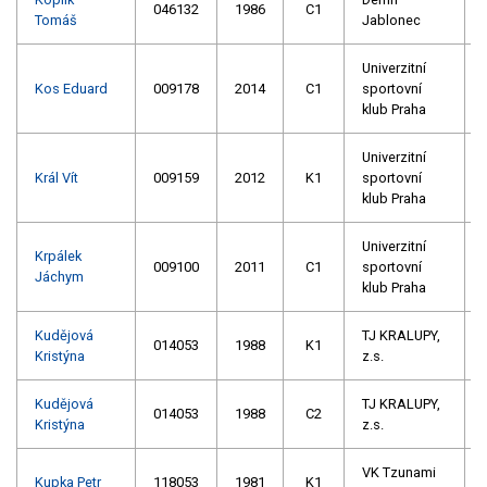
046132
1986
C1
Tomáš
Jablonec
Univerzitní
Kos Eduard
009178
2014
C1
sportovní
klub Praha
Univerzitní
Král Vít
009159
2012
K1
sportovní
klub Praha
Univerzitní
Krpálek
009100
2011
C1
sportovní
Jáchym
klub Praha
Kudějová
TJ KRALUPY,
014053
1988
K1
Kristýna
z.s.
Kudějová
TJ KRALUPY,
014053
1988
C2
Kristýna
z.s.
VK Tzunami
Kupka Petr
118053
1981
K1