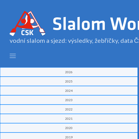
vodní slalom a sjezd: výsledky, žebříčky, data
2026
2025
2024
2023
2022
2021
2020
2019