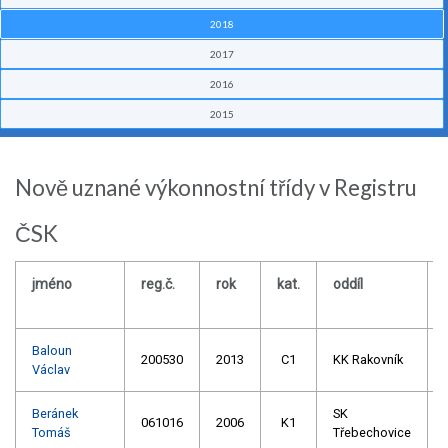
2018
2017
2016
2015
Nově uznané výkonnostní třídy v Registru
ČSK
jméno
reg.č.
rok
kat.
oddíl
Baloun
200530
2013
C1
KK Rakovník
Václav
Beránek
SK
061016
2006
K1
Tomáš
Třebechovice