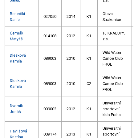
Jakub
z.s.
Benedikt
Otava
027050
2014
K1
Daniel
Strakonice
Čermák
TJ KRALUPY,
014108
2012
K1
Matyáš
z.s.
Wild Water
Dlesková
089003
2010
K1
Canoe Club
Kamila
FROL
Wild Water
Dlesková
089003
2010
C2
Canoe Club
Kamila
FROL
Univerzitní
Dvorník
009002
2012
K1
sportovní
Jonáš
klub Praha
Univerzitní
Havlišová
009174
2013
K1
sportovní
Kristína