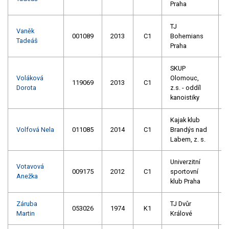
Praha
TJ
Vaněk
001089
2013
C1
Bohemians
Tadeáš
Praha
SKUP
Voláková
Olomouc,
119069
2013
C1
Dorota
z.s. - oddíl
kanoistiky
Kajak klub
Volfová Nela
011085
2014
C1
Brandýs nad
Labem, z. s.
Univerzitní
Votavová
009175
2012
C1
sportovní
Anežka
klub Praha
Záruba
TJ Dvůr
053026
1974
K1
Martin
Králové