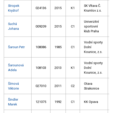
Stropek
SK Vltava Č.
024136
2015
K1
Kryštof
Krumlov z.s.
Univerzitní
Suchá
009209
2015
C1
sportovní
Johana
klub Praha
Vodní sporty
Šaroun Petr
108086
1985
C1
Dolní
Kounice, z.s.
Vodní sporty
Šarounová
108103
2013
K1
Dolní
Adela
Kounice, z.s.
Šímová
Otava
027010
2011
C2
Viktorie
Strakonice
Šindler
121075
1992
C1
KK Opava
Marek