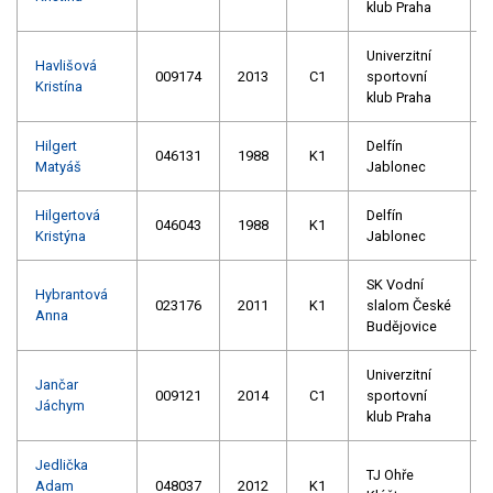
klub Praha
Univerzitní
Havlišová
009174
2013
C1
sportovní
Kristína
klub Praha
Hilgert
Delfín
046131
1988
K1
Matyáš
Jablonec
Hilgertová
Delfín
046043
1988
K1
Kristýna
Jablonec
SK Vodní
Hybrantová
023176
2011
K1
slalom České
Anna
Budějovice
Univerzitní
Jančar
009121
2014
C1
sportovní
Jáchym
klub Praha
Jedlička
TJ Ohře
Adam
048037
2012
K1