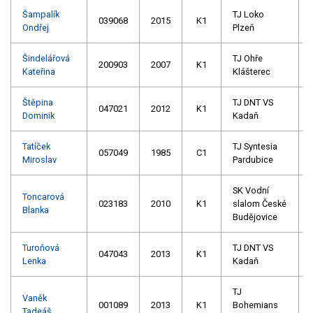
Šampalík
TJ Loko
039068
2015
K1
Ondřej
Plzeň
Šindelářová
TJ Ohře
200903
2007
K1
Kateřina
Klášterec
Štěpina
TJ DNT VS
047021
2012
K1
Dominik
Kadaň
Tatíček
TJ Syntesia
057049
1985
C1
Miroslav
Pardubice
SK Vodní
Toncarová
023183
2010
K1
slalom České
Blanka
Budějovice
Turoňová
TJ DNT VS
047043
2013
K1
Lenka
Kadaň
TJ
Vaněk
001089
2013
K1
Bohemians
Tadeáš