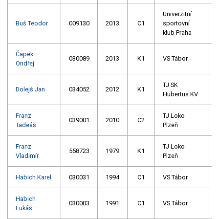
Univerzitní
Buš Teodor
009130
2013
C1
sportovní
klub Praha
Čapek
030089
2013
K1
VS Tábor
Ondřej
TJ SK
Dolejš Jan
034052
2012
K1
Hubertus KV
Franz
TJ Loko
039001
2010
C2
Tadeáš
Plzeň
Franz
TJ Loko
558723
1979
K1
Vladimír
Plzeň
Habich Karel
030031
1994
C1
VS Tábor
Habich
030003
1991
C1
VS Tábor
Lukáš