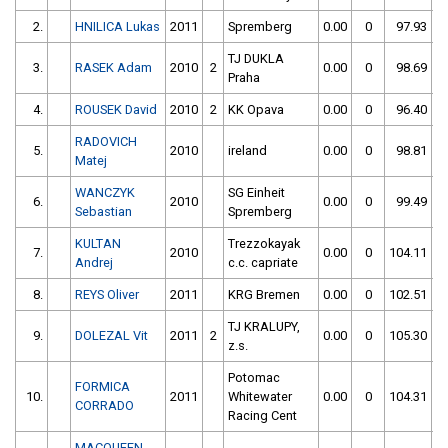
2.
HNILICA Lukas
2011
Spremberg
0.00
0
97.93
TJ DUKLA
3.
RASEK Adam
2010
2
0.00
0
98.69
Praha
4.
ROUSEK David
2010
2
KK Opava
0.00
0
96.40
RADOVICH
5.
2010
ireland
0.00
0
98.81
Matej
WANCZYK
SG Einheit
6.
2010
0.00
0
99.49
Sebastian
Spremberg
KULTAN
Trezzokayak
7.
2010
0.00
0
104.11
Andrej
c.c. capriate
8.
REYS Oliver
2011
KRG Bremen
0.00
0
102.51
TJ KRALUPY,
9.
DOLEZAL Vit
2011
2
0.00
0
105.30
z.s.
Potomac
FORMICA
10.
2011
Whitewater
0.00
0
104.31
CORRADO
Racing Cent
MACQUEEN