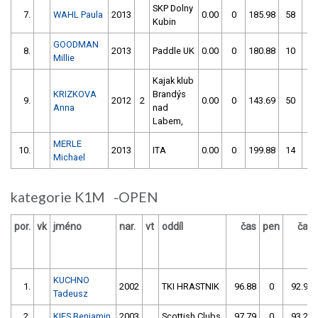
SKP Dolny
7.
WAHL Paula
2013
0.00
0
185.98
58
Kubin
GOODMAN
8.
2013
Paddle UK
0.00
0
180.88
10
Millie
Kajak klub
KRIZKOVA
Brandýs
9.
2012
2
0.00
0
143.69
50
Anna
nad
Labem,
MERLE
10.
2013
ITA
0.00
0
199.88
14
Michael
kategorie K1M -OPEN
por.
vk
jméno
nar.
vt
oddíl
čas
pen
čas
KUCHNO
1.
2002
TKI HRASTNIK
96.88
0
92.94
Tadeusz
2.
KIES Benjamin
2003
Scottish Clubs
97.79
0
93.21