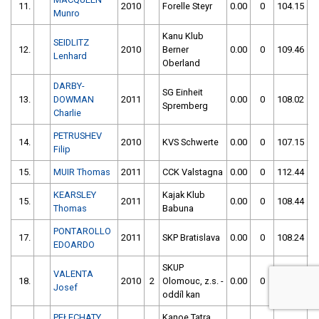
11.
2010
Forelle Steyr
0.00
0
104.15
Munro
Kanu Klub
SEIDLITZ
12.
2010
Berner
0.00
0
109.46
Lenhard
Oberland
DARBY-
SG Einheit
13.
DOWMAN
2011
0.00
0
108.02
Spremberg
Charlie
PETRUSHEV
14.
2010
KVS Schwerte
0.00
0
107.15
Filip
15.
MUIR Thomas
2011
CCK Valstagna
0.00
0
112.44
KEARSLEY
Kajak Klub
15.
2011
0.00
0
108.44
Thomas
Babuna
PONTAROLLO
17.
2011
SKP Bratislava
0.00
0
108.24
EDOARDO
SKUP
VALENTA
18.
2010
2
Olomouc, z.s. -
0.00
0
120.07
Josef
oddíl kan
PEŁECHATY
Kanoe Tatra