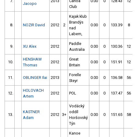
7.
2013
Canoa
0.00
0
128.43
12
Jacopo
Club
Kajak klub
Brandýs
8.
NOZIR David
2012
2
0.00
0
133.39
8
nad
Labem,
Paddle
9.
XU Alex
2012
0.00
0
130.36
12
Australia
HENSHAW
Great
10.
2012
0.00
0
151.91
12
Thomas
Britain
Forelle
11.
OBLINGER Ilai
2013
0.00
0
136.58
56
Steyr
HOLOVACH
12.
2012
POL
0.00
0
137.47
56
Artem
Vodácký
KASTNER
oddíl
13.
2012
3+
0.00
0
151.65
58
Adam
Horšovský
Týn
Kanoe