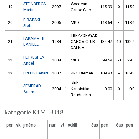
STEINBERGS
Wyedean
19.
2007
115.99
0
115.99
Martins
Canoe Club
RIBARSKI
20.
2005
MKD
118.64
4
118.64
Stefan
TREZZOKAYAK
PARAMATTI
21.
1984
CANOA CLUB
132.47
10
132.47
DANIELE
CAPRIAT
PETRUSHEV
22.
2004
MKD
99.59
50
99.59
Angel
23.
FREIJS Renars
2007
KRG Bremen
109.83
52
109.83
Klub
SEMERAD
2004
1
Kanoistika
0.00
0
0.00
Adam
Roudnice n.L.
kategorie K1M -U18
por.
vk
jméno
nar.
vt
oddíl
čas
pen
čas
pen
v