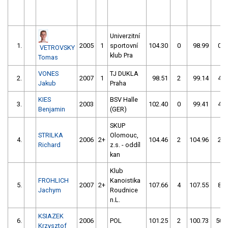
Univerzitní
1.
2005
1
sportovní
104.30
0
98.99
0
VETROVSKY
klub Pra
Tomas
VONES
TJ DUKLA
2.
2007
1
98.51
2
99.14
4
Jakub
Praha
KIES
BSV Halle
3.
2003
102.40
0
99.41
4
Benjamin
(GER)
SKUP
STRILKA
Olomouc,
4.
2006
2+
104.46
2
104.96
2
Richard
z.s. - oddíl
kan
Klub
FROHLICH
Kanoistika
5.
2007
2+
107.66
4
107.55
8
Jachym
Roudnice
n.L.
KSIAZEK
6.
2006
POL
101.25
2
100.73
50
Krzysztof