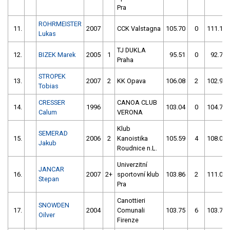
Pra
ROHRMEISTER
11.
2007
CCK Valstagna
105.70
0
111.18
Lukas
TJ DUKLA
12.
BIZEK Marek
2005
1
95.51
0
92.71
Praha
STROPEK
13.
2007
2
KK Opava
106.08
2
102.93
Tobias
CRESSER
CANOA CLUB
14.
1996
103.04
0
104.74
Calum
VERONA
Klub
SEMERAD
15.
2006
2
Kanoistika
105.59
4
108.03
Jakub
Roudnice n.L.
Univerzitní
JANCAR
16.
2007
2+
sportovní klub
103.86
2
111.06
Stepan
Pra
Canottieri
SNOWDEN
17.
2004
Comunali
103.75
6
103.75
Oilver
Firenze