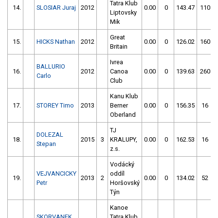
Tatra Klub
14.
SLOSIAR Juraj
2012
0.00
0
143.47
110
Liptovsky
Mik
Great
15.
HICKS Nathan
2012
0.00
0
126.02
160
Britain
Ivrea
BALLURIO
16.
2012
Canoa
0.00
0
139.63
260
Carlo
Club
Kanu Klub
17.
STOREY Timo
2013
Berner
0.00
0
156.35
16
Oberland
TJ
DOLEZAL
18.
2015
3
KRALUPY,
0.00
0
162.53
16
Stepan
z.s.
Vodácký
VEJVANCICKY
oddíl
19.
2013
2
0.00
0
134.02
52
Petr
Horšovský
Týn
Kanoe
SKORVANEK
Tatra Klub