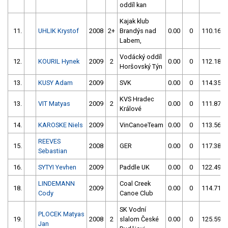
oddíl kan
Kajak klub
11.
UHLIK Krystof
2008
2+
Brandýs nad
0.00
0
110.16
Labem,
Vodácký oddíl
12.
KOURIL Hynek
2009
2
0.00
0
112.18
Horšovský Týn
13.
KUSY Adam
2009
SVK
0.00
0
114.35
KVS Hradec
13.
VIT Matyas
2009
2
0.00
0
111.87
Králové
14.
KAROSKE Niels
2009
VinCanoeTeam
0.00
0
113.56
REEVES
15.
2008
GER
0.00
0
117.38
Sebastian
16.
SYTYI Yevhen
2009
Paddle UK
0.00
0
122.49
LINDEMANN
Coal Creek
18.
2009
0.00
0
114.71
Cody
Canoe Club
SK Vodní
PLOCEK Matyas
19.
2008
2
slalom České
0.00
0
125.59
Jan