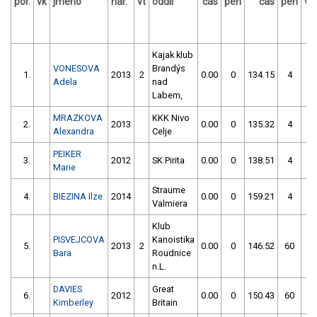
por.
vk
jméno
nar.
vt
oddíl
čas
pen
čas
pen
vý
Kajak klub
VONESOVA
Brandýs
1.
2013
2
0.00
0
134.15
4
Adela
nad
Labem,
MRAZKOVA
KKK Nivo
2.
2013
0.00
0
135.32
4
Alexandra
Celje
PEIKER
3.
2012
SK Pirita
0.00
0
138.51
4
Marie
Straume
4.
BIEZINA Ilze
2014
0.00
0
159.21
4
Valmiera
Klub
PISVEJCOVA
Kanoistika
5.
2013
2
0.00
0
146.52
60
Bara
Roudnice
n.L.
DAVIES
Great
6.
2012
0.00
0
150.43
60
Kimberley
Britain