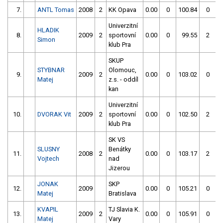
7.
ANTL Tomas
2008
2
KK Opava
0.00
0
100.84
0
Univerzitní
HLADIK
8.
2009
2
sportovní
0.00
0
99.55
2
Simon
klub Pra
SKUP
STYBNAR
Olomouc,
9.
2009
2
0.00
0
103.02
0
Matej
z.s. - oddíl
kan
Univerzitní
10.
DVORAK Vit
2009
2
sportovní
0.00
0
102.50
2
klub Pra
SK VS
SLUSNY
Benátky
11.
2008
2
0.00
0
103.17
2
Vojtech
nad
Jizerou
JONAK
SKP
12.
2009
0.00
0
105.21
0
Matej
Bratislava
KVAPIL
TJ Slavia K.
13.
2009
2
0.00
0
105.91
0
Matej
Vary