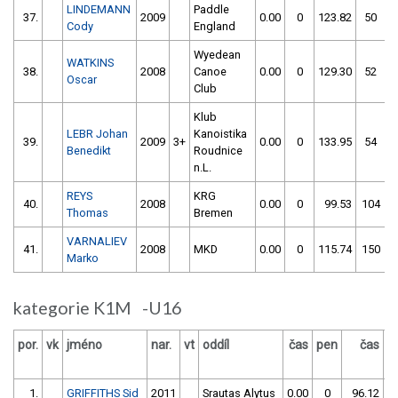
LINDEMANN
Paddle
37.
2009
0.00
0
123.82
50
Cody
England
Wyedean
WATKINS
38.
2008
Canoe
0.00
0
129.30
52
Oscar
Club
Klub
LEBR Johan
Kanoistika
39.
2009
3+
0.00
0
133.95
54
Benedikt
Roudnice
n.L.
REYS
KRG
40.
2008
0.00
0
99.53
104
Thomas
Bremen
VARNALIEV
41.
2008
MKD
0.00
0
115.74
150
Marko
kategorie K1M -U16
por.
vk
jméno
nar.
vt
oddíl
čas
pen
čas
p
1.
GRIFFITHS Sid
2011
Srautas Alytus
0.00
0
96.12