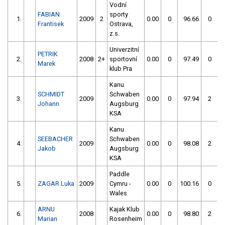
Vodní
FABIAN
sporty
1.
2009
2
0.00
0
96.66
0
Frantisek
Ostrava,
z.s.
Univerzitní
PETRIK
2.
2008
2+
sportovní
0.00
0
97.49
0
Marek
klub Pra
Kanu
SCHMIDT
Schwaben
3.
2009
0.00
0
97.94
2
Johann
Augsburg
KSA
Kanu
SEEBACHER
Schwaben
4.
2009
0.00
0
98.08
2
Jakob
Augsburg
KSA
Paddle
5.
ZAGAR Luka
2009
Cymru -
0.00
0
100.16
0
Wales
ARNU
Kajak Klub
6.
2008
0.00
0
98.80
2
Marian
Rosenheim