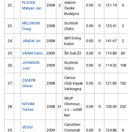
PLOCEK
slalom
22.
2008
2
0.00
0
121.19
6
Matyas Jan
České
Budějovi
MELDRUM
Scottish
23.
2008
0.00
0
125.41
2
Craig
Clubs
SKP Dolny
24.
JANDA Jiri
2008
0.00
0
141.67
2
Kubin
25.
VANNI Dario
2009
ŠK Duk.Žil
0.00
0
113.80
60
JOHNSON
Scottish
26.
2009
0.00
0
114.52
108
Joel
Clubs
Canoa
ZASEPA
27.
2008
Club Kayak
0.00
0
121.85
102
Oliwer
Valstagna
SKUP
NOVAK
Olomouc,
28.
2008
2+
0.00
0
105.03
202
Tobias
z.s. - oddíl
kan
Canottieri
VEGGI
29.
2009
Comunali
0.00
0
124.86
6