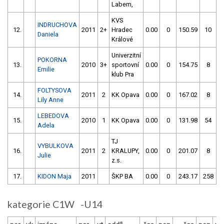
Labem,
KVS
INDRUCHOVA
12.
2011
2+
Hradec
0.00
0
150.59
10
Daniela
Králové
Univerzitní
POKORNA
13.
2010
3+
sportovní
0.00
0
154.75
8
Emilie
klub Pra
FOLTYSOVA
14.
2011
2
KK Opava
0.00
0
167.02
8
Lily Anne
LEBEDOVA
15.
2010
1
KK Opava
0.00
0
131.98
54
Adela
TJ
VYBULKOVA
16.
2011
2
KRALUPY,
0.00
0
201.07
8
Julie
z.s.
17.
KIDON Maja
2011
ŠKP BA
0.00
0
243.17
258
kategorie C1W -U14