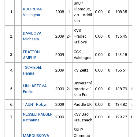
SKUP
KOCIROVA
Olomouc,
1.
2008
1
0.00
0
108.35
2
Valentyna
z.s. - oddíl
kan
KVS
DAVIDOVA
2.
2009
2+
Hradec
0.00
0
135.45
6
Michaela
Králové
FRATTON
CCK
3.
2009
0.00
0
143.18
4
AMELIE
Valstagna
TSCHIEDEL
4.
2009
KV Zeitz
0.00
0
156.51
6
Hanna
Univerzitní
LINHARTOVA
5.
2009
2+
sportovní
0.00
0
138.79
58
Emilie
klub Pra
6.
TAUNT Robyn
2009
Paddle UK
0.00
0
134.82
56
NESSELTRAEGER
KSV Bad
7.
2009
0.00
0
129.27
106
Katharina
Kreuznach
SKUP
MAROUSKOVA
Olomouc,