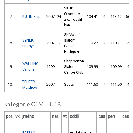
SKUP
Olomouc,
7.
KUTIN Filip
2007
2+
104.41
6
113.12
56
z.s. - oddíl
kan
SK Vodní
SYNEK
slalom
8.
2007
2
110.27
2
110.27
2
Premysl
České
Budějovi
Shepperton
WALLING
9.
1999
Slalom
109.99
4
109.99
4
Callum
Canoe Club
TELFER
10.
2007
Scots
111.50
4
111.50
4
Matthew
kategorie C1M -U18
por.
vk
jméno
nar.
vt
oddíl
čas
pen
čas
FABIAN
Vodní sporty