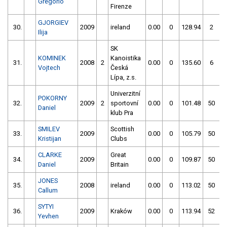
Gregorio
Firenze
GJORGIEV
30.
2009
ireland
0.00
0
128.94
2
Ilija
SK
KOMINEK
Kanoistika
31.
2008
2
0.00
0
135.60
6
Vojtech
Česká
Lípa, z.s.
Univerzitní
POKORNY
32.
2009
2
sportovní
0.00
0
101.48
50
Daniel
klub Pra
SMILEV
Scottish
33.
2009
0.00
0
105.79
50
Kristijan
Clubs
CLARKE
Great
34.
2009
0.00
0
109.87
50
Daniel
Britain
JONES
35.
2008
ireland
0.00
0
113.02
50
Callum
SYTYI
36.
2009
Kraków
0.00
0
113.94
52
Yevhen