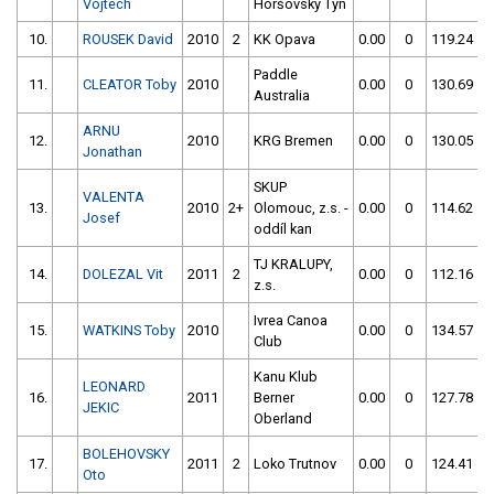
Vojtech
Horšovský Týn
10.
ROUSEK David
2010
2
KK Opava
0.00
0
119.24
Paddle
11.
CLEATOR Toby
2010
0.00
0
130.69
Australia
ARNU
12.
2010
KRG Bremen
0.00
0
130.05
Jonathan
SKUP
VALENTA
13.
2010
2+
Olomouc, z.s. -
0.00
0
114.62
Josef
oddíl kan
TJ KRALUPY,
14.
DOLEZAL Vit
2011
2
0.00
0
112.16
z.s.
Ivrea Canoa
15.
WATKINS Toby
2010
0.00
0
134.57
Club
Kanu Klub
LEONARD
16.
2011
Berner
0.00
0
127.78
JEKIC
Oberland
BOLEHOVSKY
17.
2011
2
Loko Trutnov
0.00
0
124.41
Oto