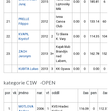
20.
2015
0.00
0
185.81
6
Juraj
Liptovsky
Mik
Ivrea
PRELLE
21.
2012
Canoa
0.00
0
133.14
60
Filippo
Club
KVAPIL
TJ Slavia
22.
2012
2
0.00
0
114.35
104
Krystof
K. Vary
Kajak klub
ZACH
Brandýs
23.
2013
3+
0.00
0
162.78
152
Jeronym
nad
Labem,
KUBITA Lukas
2013
3
KK Opava
0.00
0
0.00
0
kategorie C1W -OPEN
por.
vk
jméno
nar.
vt
oddíl
čas
pen
čas
MOTLOVA
KVS Hradec
1.
2006
1
116.09
0
112.37