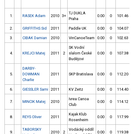
TJ DUKLA
1.
RASEK Adam
2010
3+
0.00
0
101.46
Praha
2.
GRIFFITHS Sid
2011
Paddle UK
0.00
0
104.07
3.
CIBAK Damian
2010
VinCanoeTeam
0.00
0
102.63
SK Vodní
4.
KREJCI Matej
2011
2
slalom České
0.00
0
107.38
Budějovi
DARBY-
5.
DOWMAN
2011
SKP Bratislava
0.00
0
112.20
Charlie
6.
GIESSLER Sami
2011
KV Zeitz
0.00
0
114.40
Ivrea Canoa
7.
MINCIK Matej
2010
0.00
0
114.12
Club
Kajak Klub
8.
REYS Oliver
2011
0.00
0
117.99
Rosenheim
TABORSKY
Vodácký oddíl
9.
2010
2
0.00
0
119.38