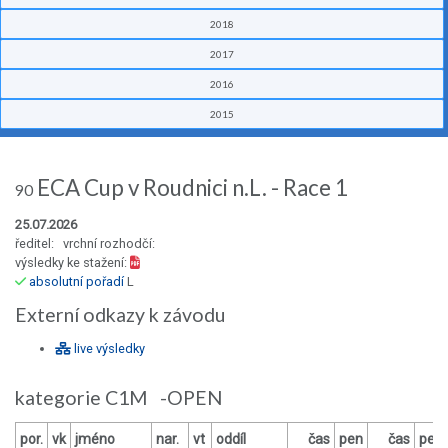
2018
2017
2016
2015
ECA Cup v Roudnici n.L. - Race 1
90
25.07.2026
ředitel: vrchní rozhodčí:
výsledky ke stažení:
absolutní pořadí
L
Externí odkazy k závodu
live výsledky
kategorie C1M -OPEN
por.
vk
jméno
nar.
vt
oddíl
čas
pen
čas
pen