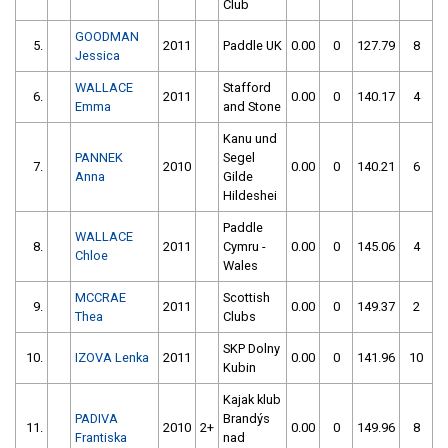
Club
GOODMAN
5.
2011
Paddle UK
0.00
0
127.79
8
Jessica
WALLACE
Stafford
6.
2011
0.00
0
140.17
4
Emma
and Stone
Kanu und
PANNEK
Segel
7.
2010
0.00
0
140.21
6
Anna
Gilde
Hildeshei
Paddle
WALLACE
8.
2011
Cymru -
0.00
0
145.06
4
Chloe
Wales
MCCRAE
Scottish
9.
2011
0.00
0
149.37
2
Thea
Clubs
SKP Dolny
10.
IZOVA Lenka
2011
0.00
0
141.96
10
Kubin
Kajak klub
PADIVA
Brandýs
11.
2010
2+
0.00
0
149.96
8
Frantiska
nad