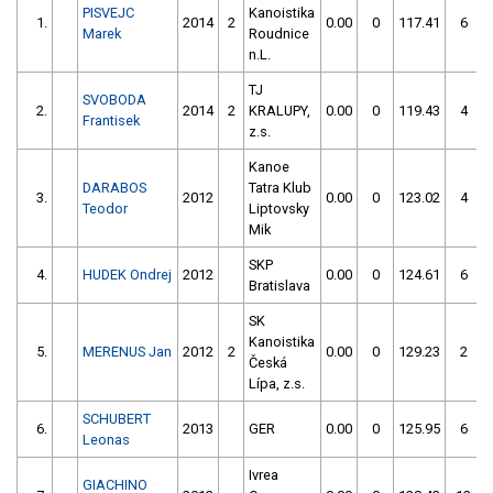
PISVEJC
Kanoistika
1.
2014
2
0.00
0
117.41
6
Marek
Roudnice
n.L.
TJ
SVOBODA
2.
2014
2
KRALUPY,
0.00
0
119.43
4
Frantisek
z.s.
Kanoe
DARABOS
Tatra Klub
3.
2012
0.00
0
123.02
4
Teodor
Liptovsky
Mik
SKP
4.
HUDEK Ondrej
2012
0.00
0
124.61
6
Bratislava
SK
Kanoistika
5.
MERENUS Jan
2012
2
0.00
0
129.23
2
Česká
Lípa, z.s.
SCHUBERT
6.
2013
GER
0.00
0
125.95
6
Leonas
Ivrea
GIACHINO