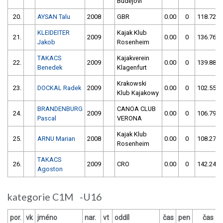
Budějovi
20.
AYSAN Talu
2008
GBR
0.00
0
118.72
KLEIDEITER
Kajak Klub
21.
2009
0.00
0
136.76
Jakob
Rosenheim
TAKACS
Kajakverein
22.
2009
0.00
0
139.88
Benedek
Klagenfurt
Krakowski
23.
DOCKAL Radek
2009
0.00
0
102.55
Klub Kajakowy
BRANDENBURG
CANOA CLUB
24.
2009
0.00
0
106.79
Pascal
VERONA
Kajak Klub
25.
ARNU Marian
2008
0.00
0
108.27
Rosenheim
TAKACS
26.
2009
CRO
0.00
0
142.24
Agoston
kategorie C1M -U16
por.
vk
jméno
nar.
vt
oddíl
čas
pen
čas
p