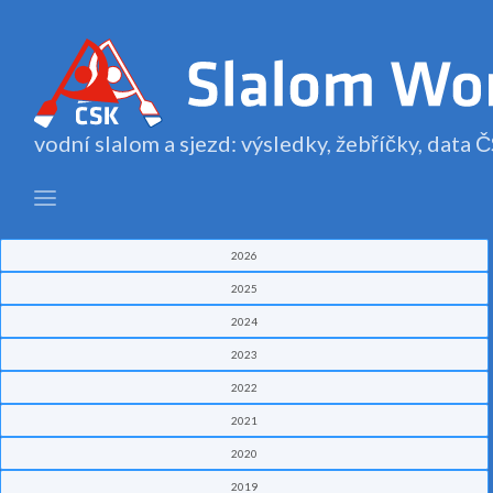
vodní slalom a sjezd: výsledky, žebříčky, data
2026
2025
2024
2023
2022
2021
2020
2019