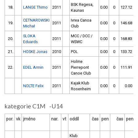
BSK Regesa,
18.
LANGE Thimo
2011
0.00
0
127.12
Kaunas
CETNAROWSKI
Ivrea Canoa
19.
2011
0.00
0
146.68
Michał
Club
SLOKA
MCC / DCC /
20.
2011
0.00
0
168.83
Eduards
WSWC
21.
HOSKE Jonas
2010
POL
0.00
0
133.72
Holme
22.
EDEL Armin
2011
Pierrepont
0.00
0
111.91
1
Canoe Club
Kajak Klub
NOLTE Felix
2011
0.00
0
0.00
Rosenheim
kategorie C1M -U14
por.
vk
jméno
nar.
vt
oddíl
čas
pen
čas
pen
Klub