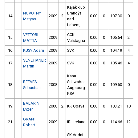
Kajak klub
NOVOTNY
Brandýs
14.
2009
2
0.00
0
107.30
0
Matyas
nad
Labem,
VETTORI
CCK
15.
2009
0.00
0
105.54
2
MATTIA
Valstagna
16.
KUSY Adam
2009
SVK
0.00
0
104.19
4
VENETIANER
17.
2009
SVK
0.00
0
105.46
4
Martin
Kanu
REEVES
Schwaben
18.
2008
0.00
0
109.60
0
Sebastian
Augsburg
KSA
BALARIN
19.
2008
2
KK Opava
0.00
0
103.21
10
Evzen
GRANT
21.
2009
IRL Ireland
0.00
0
114.66
12
Robert
SK Vodní