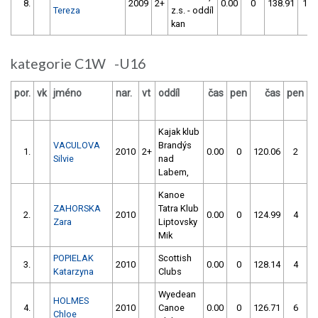
8.
2009
2+
0.00
0
138.91
102
Tereza
z.s. - oddíl
kan
kategorie C1W -U16
por.
vk
jméno
nar.
vt
oddíl
čas
pen
čas
pen
v
Kajak klub
VACULOVA
Brandýs
1.
2010
2+
0.00
0
120.06
2
Silvie
nad
Labem,
Kanoe
ZAHORSKA
Tatra Klub
2.
2010
0.00
0
124.99
4
Zara
Liptovsky
Mik
POPIELAK
Scottish
3.
2010
0.00
0
128.14
4
Katarzyna
Clubs
Wyedean
HOLMES
4.
2010
Canoe
0.00
0
126.71
6
Chloe