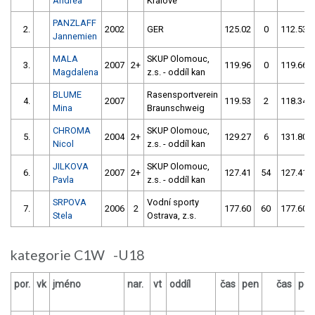
Andrea
Králové
PANZLAFF
2.
2002
GER
125.02
0
112.53
Jannemien
MALA
SKUP Olomouc,
3.
2007
2+
119.96
0
119.66
Magdalena
z.s. - oddíl kan
BLUME
Rasensportverein
4.
2007
119.53
2
118.34
Mina
Braunschweig
CHROMA
SKUP Olomouc,
5.
2004
2+
129.27
6
131.80
Nicol
z.s. - oddíl kan
JILKOVA
SKUP Olomouc,
6.
2007
2+
127.41
54
127.41
Pavla
z.s. - oddíl kan
SRPOVA
Vodní sporty
7.
2006
2
177.60
60
177.60
Stela
Ostrava, z.s.
kategorie C1W -U18
por.
vk
jméno
nar.
vt
oddíl
čas
pen
čas
pen