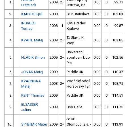
1.
2009
2+
0.00
0
99.71
Frantisek
Ostrava, z.s.
2.
KADYCK Kjell
2008
SKP Bratislava
0.00
0
102.83
INDRUCH
KVS Hradec
3.
2008
1
0.00
0
99.87
Tomas
Králové
TJ Slavia K.
4.
KVAPIL Matej
2009
2+
0.00
0
103.85
Vary
Univerzitní
5.
HLADIK Simon
2009
2+
sportovní klub
0.00
0
102.56
Pra
6.
JONAK Matej
2009
Paddle UK
0.00
0
110.37
KVASNICKA
Vodácký oddíl
7.
2008
2+
0.00
0
108.75
Matej
Horšovský Týn
8.
KENT Thomas
2009
Paddle UK
0.00
0
114.51
ELSASSER
9.
2009
BSV Halle
0.00
0
111.75
Julius
SKUP
10.
STYBNAR Matej
2009
2+
Olomouc, z.s. -
0.00
0
113.91