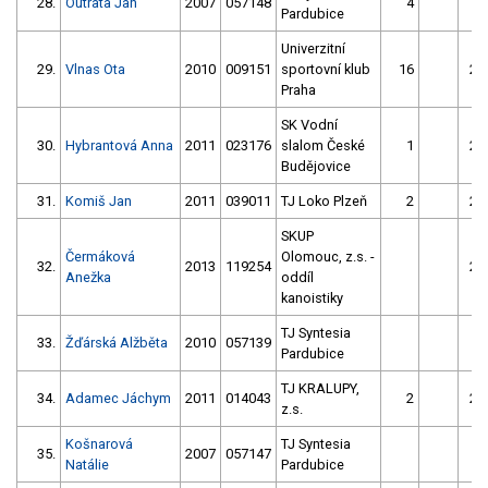
28.
Outrata Jan
2007
057148
4
Pardubice
Univerzitní
29.
Vlnas Ota
2010
009151
sportovní klub
16
24
Praha
SK Vodní
30.
Hybrantová Anna
2011
023176
slalom České
1
25
Budějovice
31.
Komiš Jan
2011
039011
TJ Loko Plzeň
2
23
SKUP
Čermáková
Olomouc, z.s. -
32.
2013
119254
22
Anežka
oddíl
kanoistiky
TJ Syntesia
33.
Žďárská Alžběta
2010
057139
Pardubice
TJ KRALUPY,
34.
Adamec Jáchym
2011
014043
2
20
z.s.
Košnarová
TJ Syntesia
35.
2007
057147
Natálie
Pardubice