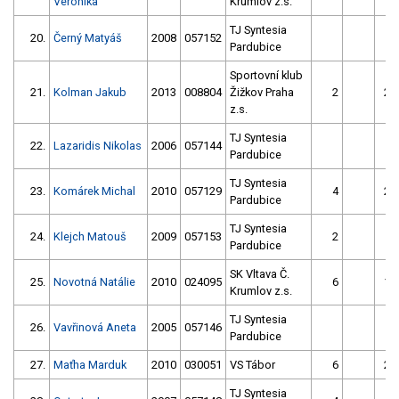
Veronika
Krumlov z.s.
TJ Syntesia
20.
Černý Matyáš
2008
057152
Pardubice
Sportovní klub
21.
Kolman Jakub
2013
008804
Žižkov Praha
2
25
z.s.
TJ Syntesia
22.
Lazaridis Nikolas
2006
057144
Pardubice
TJ Syntesia
23.
Komárek Michal
2010
057129
4
22
Pardubice
TJ Syntesia
24.
Klejch Matouš
2009
057153
2
Pardubice
SK Vltava Č.
25.
Novotná Natálie
2010
024095
6
19
Krumlov z.s.
TJ Syntesia
26.
Vavřinová Aneta
2005
057146
Pardubice
27.
Maťha Marduk
2010
030051
VS Tábor
6
25
TJ Syntesia