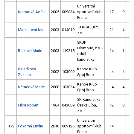
Univerzitní
Kremrová Adéla
2005
009034
sportovní klub
17
9
Praha
TJ KRALUPY,
Machutová Iva
2003
014019
21
4
z.s.
SKUP
Olomouc, z.s. -
Retková Marie
2003
119215
14
1
oddíl
kanoistiky
Dziadková
Kanoe Klub
2002
103009
4
4
Zuzana
Spoj Brno
Kanoe Klub
Němcová Marie
2000
103024
4
4
Spoj Brno
SK Kanoistika
Filipi Robert
1964
043009
Česká Lípa,
12
8
z.s.
Univerzitní
172.
Pokorná Emílie
2010
009126
sportovní klub
14
1
Praha