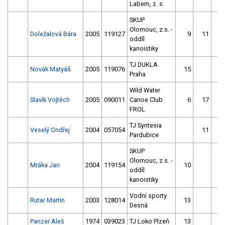
Labem, z. s.
SKUP
Olomouc, z.s. -
Doležalová Bára
2005
119127
9
11
oddíl
kanoistiky
TJ DUKLA
Novák Matyáš
2005
119076
15
Praha
Wild Water
Slavík Vojtěch
2005
090011
Canoe Club
6
17
FROL
TJ Syntesia
Veselý Ondřej
2004
057054
11
Pardubice
SKUP
Olomouc, z.s. -
Mráka Jan
2004
119154
10
oddíl
kanoistiky
Vodní sporty
Rutar Martin
2003
128014
13
Desná
Panzer Aleš
1974
039023
TJ Loko Plzeň
13