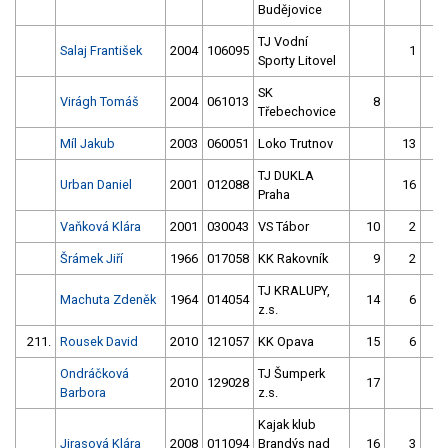
Budějovice
TJ Vodní
Salaj František
2004
106095
1
Sporty Litovel
SK
Virágh Tomáš
2004
061013
8
Třebechovice
Míl Jakub
2003
060051
Loko Trutnov
13
TJ DUKLA
Urban Daniel
2001
012088
16
Praha
Vaňková Klára
2001
030043
VS Tábor
10
2
Šrámek Jiří
1966
017058
KK Rakovník
9
2
1
TJ KRALUPY,
Machuta Zdeněk
1964
014054
14
6
z.s.
211.
Rousek David
2010
121057
KK Opava
15
6
Ondráčková
TJ Šumperk
2010
129028
17
Barbora
z.s.
Kajak klub
Jirasová Klára
2008
011094
Brandýs nad
16
3