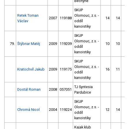
Bechyně
SKUP
Retek Toman
Olomouc, z.s. -
2007
119188
14
14
Václav
oddíl
kanoistiky
SKUP
Olomouc, z.s. -
79.
Štýbnar Matěj
2009
119209
10
10
oddíl
kanoistiky
SKUP
Olomouc, z.s. -
Kratochvíl Jakub
2009
119175
16
11
oddíl
kanoistiky
TJ Syntesia
Dostál Roman
2008
057051
Pardubice
SKUP
Olomouc, z.s. -
Chromá Nicol
2004
119224
12
14
oddíl
kanoistiky
Kajak klub