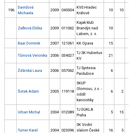
Davidová
KVS Hradec
196.
2009
045004
10
10
Michaela
Králové
Kajak klub
Zaťková Eliška
2009
011062
Brandýs nad
10
1
Labem, z. s.
Baar Dominik
2007
121061
KK Opava
15
TJ SK Hubertus
Tůmová Veronika
2006
034027
21
KV
TJ Syntesia
Žďárská Laura
2006
057062
6
Pardubice
SKUP
Olomouc, z.s. -
Šotek Adam
2005
119118
6
2
oddíl
kanoistiky
TJ DUKLA
Urban Michal
2004
012089
5
15
Praha
SK Vodní
Turner Karel
2004
023096
slalom České
16
5