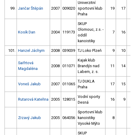
Univerzitní
99.
Jančar Štěpán
2007
009020
sportovní klub
19
17
Praha
SKUP
Olomouc, z.s. -
Kosík Dan
2004
119173
7
16
oddíl
kanoistiky
101.
Hanzel Jáchym
2008
039039
TJ Loko Plzeň
9
10
Kajak klub
Saifrtová
2008
011071
Brandýs nad
11
14
Magdaléna
Labem, z. s.
TJ DUKLA
Voneš Jakub
2007
011065
17
15
Praha
Vodní sporty
Rutarová Kateřina
2005
128015
16
9
Desná
Sportovní klub
Zrzavý Jakub
2005
064056
kanoistiky
8
Vysoké Mýto
SKUP