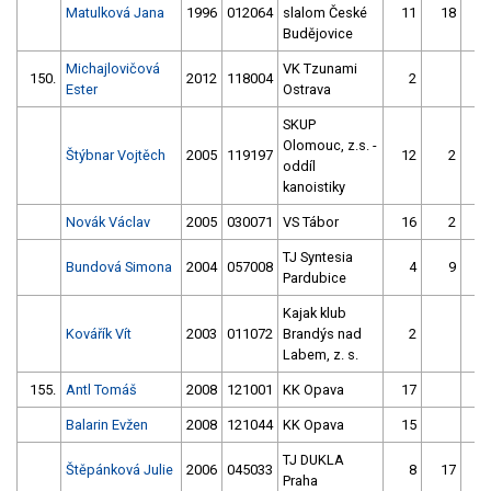
Matulková Jana
1996
012064
slalom České
11
18
Budějovice
Michajlovičová
VK Tzunami
150.
2012
118004
2
2
Ester
Ostrava
SKUP
Olomouc, z.s. -
Štýbnar Vojtěch
2005
119197
12
2
oddíl
kanoistiky
Novák Václav
2005
030071
VS Tábor
16
2
1
TJ Syntesia
Bundová Simona
2004
057008
4
9
Pardubice
Kajak klub
Kovářík Vít
2003
011072
Brandýs nad
2
Labem, z. s.
155.
Antl Tomáš
2008
121001
KK Opava
17
1
Balarin Evžen
2008
121044
KK Opava
15
1
TJ DUKLA
Štěpánková Julie
2006
045033
8
17
Praha