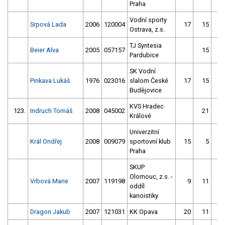
Praha
Vodní sporty
Srpová Lada
2006
120004
17
15
Ostrava, z.s.
TJ Syntesia
Beier Alva
2005
057157
15
Pardubice
SK Vodní
Pinkava Lukáš
1976
023016
slalom České
17
15
Budějovice
KVS Hradec
123.
Indruch Tomáš
2008
045002
21
Králové
Univerzitní
Král Ondřej
2008
009079
sportovní klub
15
5
1
Praha
SKUP
Olomouc, z.s. -
Vrbová Marie
2007
119198
9
11
oddíl
kanoistiky
Dragon Jakub
2007
121031
KK Opava
20
11