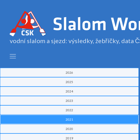
vodní slalom a sjezd: výsledky, žebříčky, data
2026
2025
2024
2023
2022
2021
2020
2019