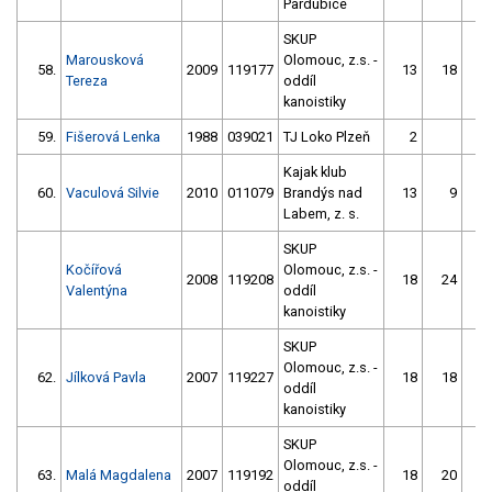
Pardubice
SKUP
Marousková
Olomouc, z.s. -
58.
2009
119177
13
18
1
Tereza
oddíl
kanoistiky
59.
Fišerová Lenka
1988
039021
TJ Loko Plzeň
2
6
Kajak klub
60.
Vaculová Silvie
2010
011079
Brandýs nad
13
9
4
Labem, z. s.
SKUP
Kočířová
Olomouc, z.s. -
2008
119208
18
24
Valentýna
oddíl
kanoistiky
SKUP
Olomouc, z.s. -
62.
Jílková Pavla
2007
119227
18
18
oddíl
kanoistiky
SKUP
Olomouc, z.s. -
63.
Malá Magdalena
2007
119192
18
20
oddíl