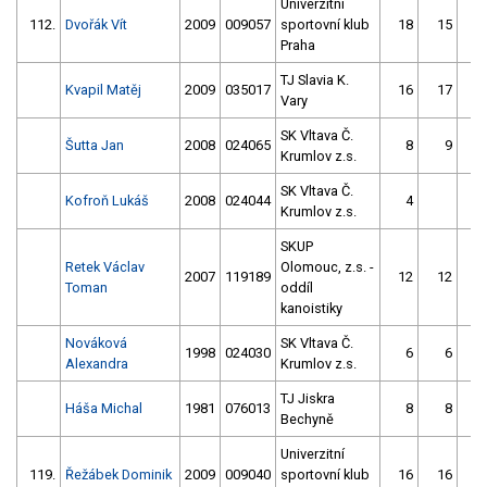
Univerzitní
112.
Dvořák Vít
2009
009057
sportovní klub
18
15
Praha
TJ Slavia K.
Kvapil Matěj
2009
035017
16
17
Vary
SK Vltava Č.
Šutta Jan
2008
024065
8
9
Krumlov z.s.
SK Vltava Č.
Kofroň Lukáš
2008
024044
4
Krumlov z.s.
SKUP
Retek Václav
Olomouc, z.s. -
2007
119189
12
12
Toman
oddíl
kanoistiky
Nováková
SK Vltava Č.
1998
024030
6
6
Alexandra
Krumlov z.s.
TJ Jiskra
Háša Michal
1981
076013
8
8
Bechyně
Univerzitní
119.
Řežábek Dominik
2009
009040
sportovní klub
16
16