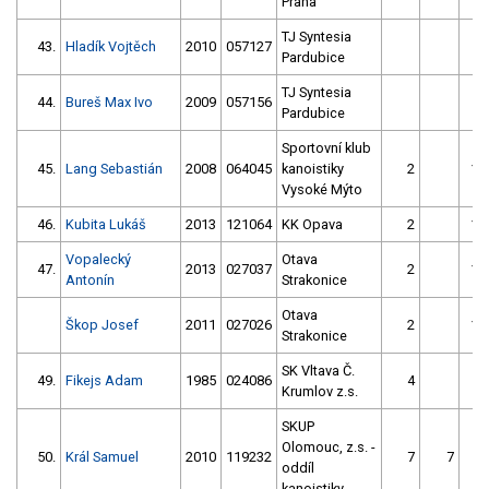
Praha
TJ Syntesia
43.
Hladík Vojtěch
2010
057127
Pardubice
TJ Syntesia
44.
Bureš Max Ivo
2009
057156
Pardubice
Sportovní klub
45.
Lang Sebastián
2008
064045
kanoistiky
2
12
Vysoké Mýto
46.
Kubita Lukáš
2013
121064
KK Opava
2
11
Vopalecký
Otava
47.
2013
027037
2
11
Antonín
Strakonice
Otava
Škop Josef
2011
027026
2
11
Strakonice
SK Vltava Č.
49.
Fikejs Adam
1985
024086
4
Krumlov z.s.
SKUP
Olomouc, z.s. -
50.
Král Samuel
2010
119232
7
7
9
oddíl
kanoistiky