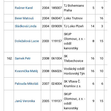
TJ Bohemians
Rašner Karel
2004
185007
5
9
Praha
Beier Matouš
2004
060047
Loko Trutnov
16
Sládková Linda
2004
039009
TJ Loko Plzeň
14
3
SKUP
Olomouc, z.s. -
Doležalová Lucie
2003
119157
8
15
oddíl
kanoistiky
SK
162.
Samek Petr
2008
061004
16
10
Třebechovice
Vodácký oddíl
Kvasnička Matěj
2008
066026
16
10
Horšovský Týn
SK Vltava Č.
Palouda Mikoláš
2007
024004
6
6
Krumlov z.s.
SKUP
Olomouc, z.s. -
Janů Veronika
2005
119137
9
15
oddíl
kanoistiky