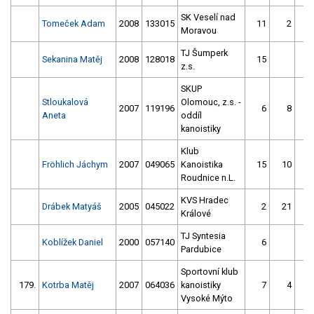
SK Veselí nad
Tomeček Adam
2008
133015
11
2
Moravou
TJ Šumperk
Sekanina Matěj
2008
128018
15
z.s.
SKUP
Stloukalová
Olomouc, z.s. -
2007
119196
6
8
Aneta
oddíl
kanoistiky
Klub
Fröhlich Jáchym
2007
049065
Kanoistika
15
10
Roudnice n.L.
KVS Hradec
Drábek Matyáš
2005
045022
2
21
Králové
TJ Syntesia
Koblížek Daniel
2000
057140
6
Pardubice
Sportovní klub
179.
Kotrba Matěj
2007
064036
kanoistiky
7
4
Vysoké Mýto