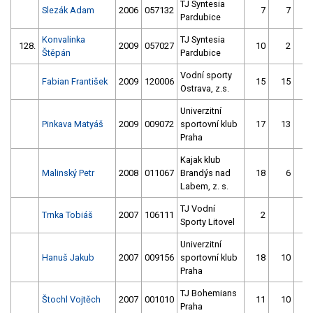
TJ Syntesia
Slezák Adam
2006
057132
7
7
Pardubice
Konvalinka
TJ Syntesia
128.
2009
057027
10
2
Štěpán
Pardubice
Vodní sporty
Fabian František
2009
120006
15
15
Ostrava, z.s.
Univerzitní
Pinkava Matyáš
2009
009072
sportovní klub
17
13
Praha
Kajak klub
Malinský Petr
2008
011067
Brandýs nad
18
6
Labem, z. s.
TJ Vodní
Trnka Tobiáš
2007
106111
2
Sporty Litovel
Univerzitní
Hanuš Jakub
2007
009156
sportovní klub
18
10
Praha
TJ Bohemians
Štochl Vojtěch
2007
001010
11
10
Praha