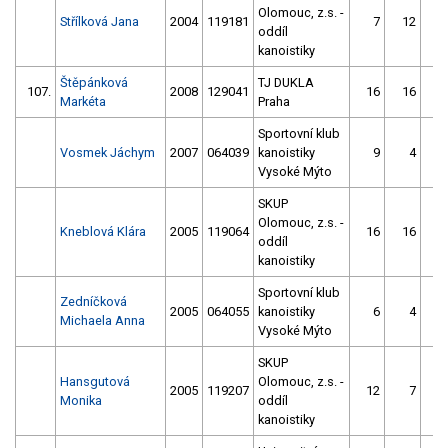
Olomouc, z.s. -
Střílková Jana
2004
119181
7
12
oddíl
kanoistiky
Štěpánková
TJ DUKLA
107.
2008
129041
16
16
Markéta
Praha
Sportovní klub
Vosmek Jáchym
2007
064039
kanoistiky
9
4
Vysoké Mýto
SKUP
Olomouc, z.s. -
Kneblová Klára
2005
119064
16
16
oddíl
kanoistiky
Sportovní klub
Zedníčková
2005
064055
kanoistiky
6
4
Michaela Anna
Vysoké Mýto
SKUP
Hansgutová
Olomouc, z.s. -
2005
119207
12
7
Monika
oddíl
kanoistiky