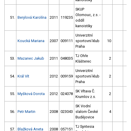
SKUP
Olomouc, z.s. -
51.
Berylová Karolína
2011
119235
9
oddíl
kanoistiky
Univerzitní
Koucká Mariana
2007
009111
sportovní klub
10
8
Praha
TJ Ohře
53.
Mazanec Jakub
2011
048035
2
8
Klášterec
Univerzitní
54.
Král Vít
2012
009159
sportovní klub
2
8
Praha
SK Vltava Č.
55.
Myšková Dorota
2012
024078
2
Krumlov z.s.
SK Vodní
56.
Petr Martin
2008
023043
slalom České
4
7
Budějovice
TJ Syntesia
57.
Blažková Aneta
2008
057151