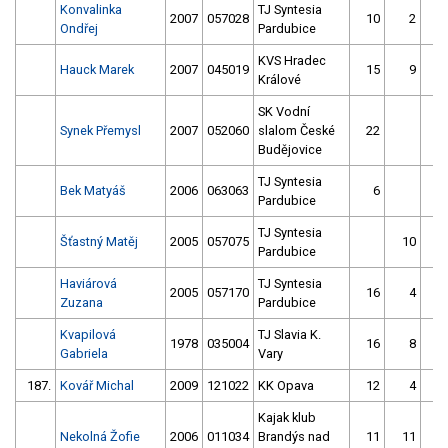
Konvalinka
TJ Syntesia
2007
057028
10
2
Ondřej
Pardubice
KVS Hradec
Hauck Marek
2007
045019
15
9
Králové
SK Vodní
Synek Přemysl
2007
052060
slalom České
22
Budějovice
TJ Syntesia
Bek Matyáš
2006
063063
6
Pardubice
TJ Syntesia
Šťastný Matěj
2005
057075
10
Pardubice
Haviárová
TJ Syntesia
2005
057170
16
4
Zuzana
Pardubice
Kvapilová
TJ Slavia K.
1978
035004
16
8
Gabriela
Vary
187.
Kovář Michal
2009
121022
KK Opava
12
4
Kajak klub
Nekolná Žofie
2006
011034
Brandýs nad
11
11