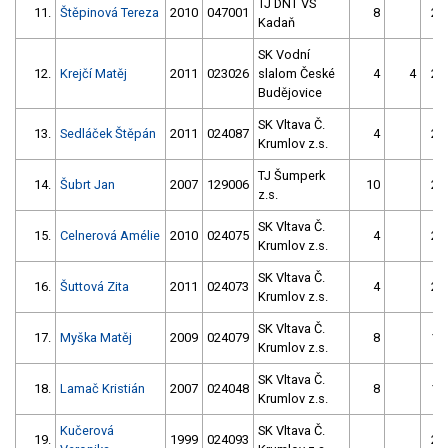
TJ DNT VS
11.
Štěpinová Tereza
2010
047001
8
25
Kadaň
SK Vodní
12.
Krejčí Matěj
2011
023026
slalom České
4
4
25
Budějovice
SK Vltava Č.
13.
Sedláček Štěpán
2011
024087
4
25
Krumlov z.s.
TJ Šumperk
14.
Šubrt Jan
2007
129006
10
25
z.s.
SK Vltava Č.
15.
Celnerová Amélie
2010
024075
4
25
Krumlov z.s.
SK Vltava Č.
16.
Šuttová Zita
2011
024073
4
25
Krumlov z.s.
SK Vltava Č.
17.
Myška Matěj
2009
024079
8
12
Krumlov z.s.
SK Vltava Č.
18.
Lamač Kristián
2007
024048
8
14
Krumlov z.s.
Kučerová
SK Vltava Č.
19.
1999
024093
25