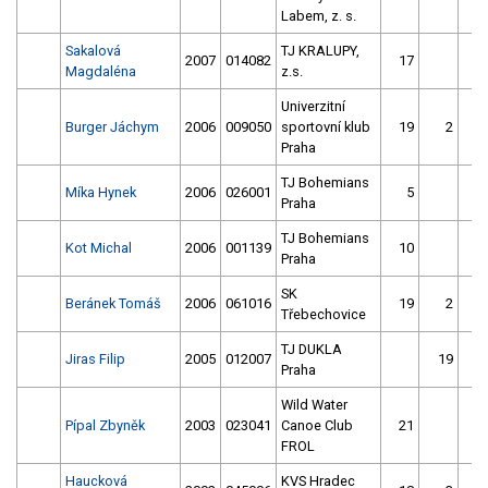
Labem, z. s.
Sakalová
TJ KRALUPY,
2007
014082
17
Magdaléna
z.s.
Univerzitní
Burger Jáchym
2006
009050
sportovní klub
19
2
Praha
TJ Bohemians
Míka Hynek
2006
026001
5
Praha
TJ Bohemians
Kot Michal
2006
001139
10
Praha
SK
Beránek Tomáš
2006
061016
19
2
Třebechovice
TJ DUKLA
Jiras Filip
2005
012007
19
Praha
Wild Water
Pípal Zbyněk
2003
023041
Canoe Club
21
FROL
Haucková
KVS Hradec