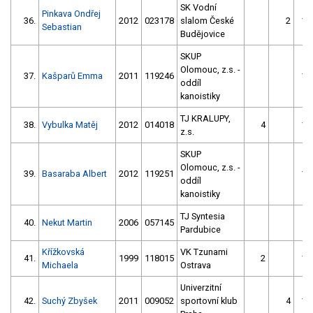
SK Vodní
Pinkava Ondřej
36.
2012
023178
slalom České
2
16
Sebastian
Budějovice
SKUP
Olomouc, z.s. -
37.
Kašparů Emma
2011
119246
14
oddíl
kanoistiky
TJ KRALUPY,
38.
Vybulka Matěj
2012
014018
4
15
z.s.
SKUP
Olomouc, z.s. -
39.
Basaraba Albert
2012
119251
10
oddíl
kanoistiky
TJ Syntesia
40.
Nekut Martin
2006
057145
Pardubice
Křížkovská
VK Tzunami
41.
1999
118015
2
14
Michaela
Ostrava
Univerzitní
42.
Suchý Zbyšek
2011
009052
sportovní klub
4
13