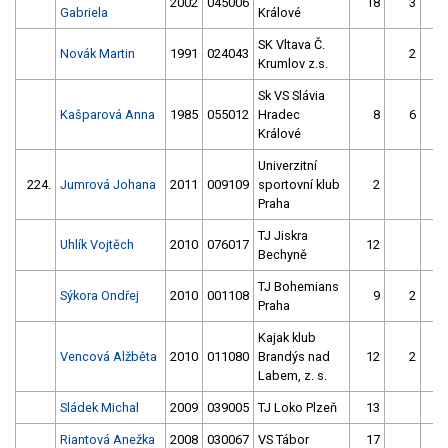
2002
045006
18
3
Gabriela
Králové
SK Vltava Č.
Novák Martin
1991
024043
2
Krumlov z.s.
Sk VS Slávia
Kašparová Anna
1985
055012
Hradec
8
6
Králové
Univerzitní
224.
Jumrová Johana
2011
009109
sportovní klub
2
1
Praha
TJ Jiskra
Uhlík Vojtěch
2010
076017
12
Bechyně
TJ Bohemians
Sýkora Ondřej
2010
001108
9
2
Praha
Kajak klub
Vencová Alžběta
2010
011080
Brandýs nad
12
2
Labem, z. s.
Sládek Michal
2009
039005
TJ Loko Plzeň
13
Riantová Anežka
2008
030067
VS Tábor
17