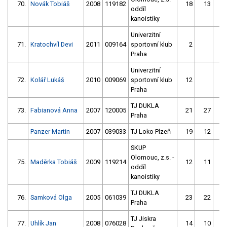
70.
Novák Tobiáš
2008
119182
18
13
oddíl
kanoistiky
Univerzitní
71.
Kratochvíl Devi
2011
009164
sportovní klub
2
5
Praha
Univerzitní
72.
Kolář Lukáš
2010
009069
sportovní klub
12
3
Praha
TJ DUKLA
73.
Fabianová Anna
2007
120005
21
27
Praha
Panzer Martin
2007
039033
TJ Loko Plzeň
19
12
SKUP
Olomouc, z.s. -
75.
Maděrka Tobiáš
2009
119214
12
11
oddíl
kanoistiky
TJ DUKLA
76.
Samková Olga
2005
061039
23
22
Praha
TJ Jiskra
77.
Uhlík Jan
2008
076028
14
10