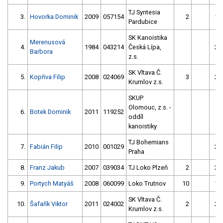
TJ Syntesia
3.
Hovorka Dominik
2009
057154
2
14
Pardubice
SK Kanoistika
Merenusová
4.
1984
043214
Česká Lípa,
25
Barbora
z.s.
SK Vltava Č.
5.
Kopřiva Filip
2008
024069
3
25
Krumlov z.s.
SKUP
Olomouc, z.s. -
6.
Botek Dominik
2011
119252
8
oddíl
kanoistiky
TJ Bohemians
7.
Fabián Filip
2010
001029
25
Praha
8.
Franz Jakub
2007
039034
TJ Loko Plzeň
2
23
9.
Portych Matyáš
2008
060099
Loko Trutnov
10
10
SK Vltava Č.
10.
Šafařík Viktor
2011
024002
2
25
Krumlov z.s.