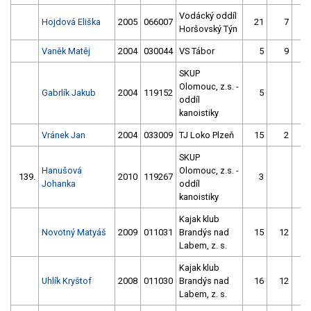
Vodácký oddíl
Hojdová Eliška
2005
066007
21
7
Horšovský Týn
Vaněk Matěj
2004
030044
VS Tábor
5
9
SKUP
Olomouc, z.s. -
Gabrlík Jakub
2004
119152
5
oddíl
kanoistiky
Vránek Jan
2004
033009
TJ Loko Plzeň
15
2
SKUP
Hanušová
Olomouc, z.s. -
139.
2010
119267
3
2
Johanka
oddíl
kanoistiky
Kajak klub
Novotný Matyáš
2009
011031
Brandýs nad
15
12
Labem, z. s.
Kajak klub
Uhlík Kryštof
2008
011030
Brandýs nad
16
12
Labem, z. s.