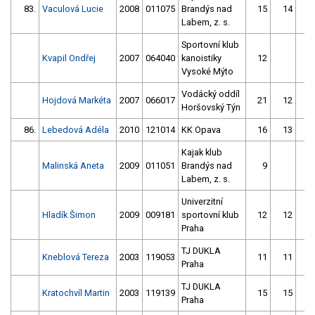
83.
Vaculová Lucie
2008
011075
Brandýs nad
15
14
1
Labem, z. s.
Sportovní klub
Kvapil Ondřej
2007
064040
kanoistiky
12
Vysoké Mýto
Vodácký oddíl
Hojdová Markéta
2007
066017
21
12
Horšovský Týn
86.
Lebedová Adéla
2010
121014
KK Opava
16
13
1
Kajak klub
Malinská Aneta
2009
011051
Brandýs nad
9
3
Labem, z. s.
Univerzitní
Hladík Šimon
2009
009181
sportovní klub
12
12
Praha
TJ DUKLA
Kneblová Tereza
2003
119053
11
11
Praha
TJ DUKLA
Kratochvíl Martin
2003
119139
15
15
Praha