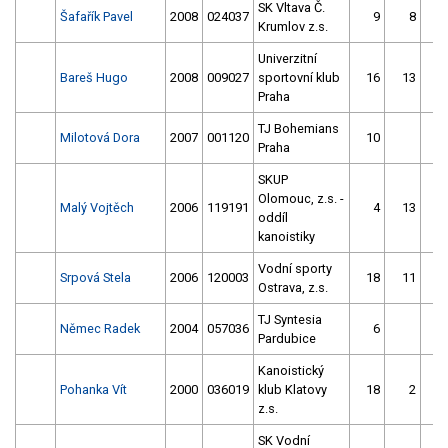
SK Vltava Č.
Šafařík Pavel
2008
024037
9
8
Krumlov z.s.
Univerzitní
Bareš Hugo
2008
009027
sportovní klub
16
13
Praha
TJ Bohemians
Milotová Dora
2007
001120
10
Praha
SKUP
Olomouc, z.s. -
Malý Vojtěch
2006
119191
4
13
oddíl
kanoistiky
Vodní sporty
Srpová Stela
2006
120003
18
11
Ostrava, z.s.
TJ Syntesia
Němec Radek
2004
057036
6
Pardubice
Kanoistický
Pohanka Vít
2000
036019
klub Klatovy
18
2
z.s.
SK Vodní