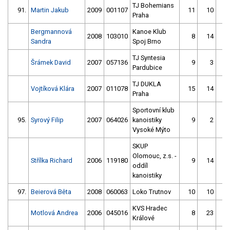
TJ Bohemians
91.
Martin Jakub
2009
001107
11
10
Praha
Bergmannová
Kanoe Klub
2008
103010
8
14
Sandra
Spoj Brno
TJ Syntesia
Šrámek David
2007
057136
9
3
Pardubice
TJ DUKLA
Vojtíková Klára
2007
011078
15
14
Praha
Sportovní klub
95.
Syrový Filip
2007
064026
kanoistiky
9
2
Vysoké Mýto
SKUP
Olomouc, z.s. -
Střílka Richard
2006
119180
9
14
oddíl
kanoistiky
97.
Beierová Běta
2008
060063
Loko Trutnov
10
10
KVS Hradec
Motlová Andrea
2006
045016
8
23
Králové