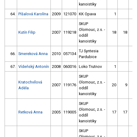
kanoistiky
64.
Píšalová Karolína
2009
121070
KK Opava
1
6
SKUP
Olomouc, z.s. -
Kutín Filip
2007
119218
18
18
oddíl
kanoistiky
TJ Syntesia
66.
Smereková Anna
2010
057134
Pardubice
67.
Vídeňský Antonín
2008
060016
Loko Trutnov
1
5
SKUP
Kratochvílová
Olomouc, z.s. -
2007
119176
20
9
Adéla
oddíl
kanoistiky
SKUP
Olomouc, z.s. -
Retková Anna
2005
119005
17
17
oddíl
kanoistiky
SKUP
Olomouc, z.s. -