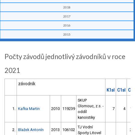
2018
2017
2016
2015
Počty závodů jednotlivý závodníků v roce
2021
závodník
K1sl
C1sl
C2s
SKUP
Olomouc, z.s. -
1.
Kafka Martin
2010
119239
7
4
15
oddíl
kanoistiky
TJ Vodní
2.
Blažek Antonín
2013
106102
25
Sporty Litovel