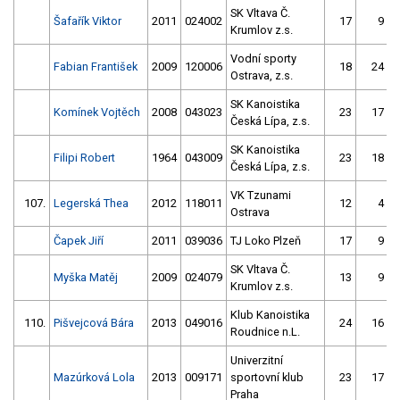
SK Vltava Č.
Šafařík Viktor
2011
024002
17
9
Krumlov z.s.
Vodní sporty
Fabian František
2009
120006
18
24
Ostrava, z.s.
SK Kanoistika
Komínek Vojtěch
2008
043023
23
17
Česká Lípa, z.s.
SK Kanoistika
Filipi Robert
1964
043009
23
18
Česká Lípa, z.s.
VK Tzunami
107.
Legerská Thea
2012
118011
12
4
Ostrava
Čapek Jiří
2011
039036
TJ Loko Plzeň
17
9
SK Vltava Č.
Myška Matěj
2009
024079
13
9
Krumlov z.s.
Klub Kanoistika
110.
Pišvejcová Bára
2013
049016
24
16
Roudnice n.L.
Univerzitní
Mazúrková Lola
2013
009171
sportovní klub
23
17
Praha