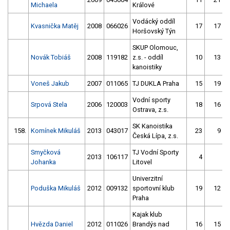
Michaela
Králové
Vodácký oddíl
Kvasnička Matěj
2008
066026
17
17
Horšovský Týn
SKUP Olomouc,
Novák Tobiáš
2008
119182
z.s. - oddíl
10
13
kanoistiky
Voneš Jakub
2007
011065
TJ DUKLA Praha
15
19
Vodní sporty
Srpová Stela
2006
120003
18
16
Ostrava, z.s.
SK Kanoistika
158.
Komínek Mikuláš
2013
043017
23
9
Česká Lípa, z.s.
Smyčková
TJ Vodní Sporty
2013
106117
4
Johanka
Litovel
Univerzitní
Poduška Mikuláš
2012
009132
sportovní klub
19
12
Praha
Kajak klub
Hvězda Daniel
2012
011026
Brandýs nad
16
15