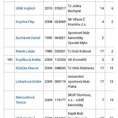
TJ Jiskra
Uhlík Vojtěch
2010
076017
14
6
Bechyně
SK Vltava Č.
Kopřiva Filip
2008
024069
4
2
Krumlov z.s.
Sportovní klub
Suchánek Daniel
1993
064021
kanoistiky
2
Vysoké Mýto
Marek Lukáš
1980
053001
TJ Dvůr Králové
17
2
181.
Koplíková Adéla
2009
112054
VK Kroměříž
5
5
Růžička Marcel
2009
048045
TJ Ohře Klášterec
17
13
Univerzitní
Linhartová Emílie
2009
009119
sportovní klub
17
13
Praha
SKUP Olomouc,
Marousková
2009
119177
z.s. - oddíl
7
15
Tereza
kanoistiky
Kajak klub