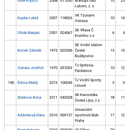
Uhlík Kryštof
2008
011030
Brandýs nad
10
20
Labem, z. s.
VK Tzunami
Kupka Lukáš
2007
118026
10
16
Ostrava
SK Vltava Č.
Olšák Matyáš
2001
024067
6
4
Krumlov z.s.
SK Vodní slalom
Boček Zdeněk
1975
023006
České
15
13
Budějovice
TJ Syntesia
Outrata Jindřich
1970
057033
10
12
Pardubice
TJ Vodní Sporty
190.
Šišma Matěj
2013
106043
5
3
Litovel
SK Kanoistika
Stárková Anna
2011
043028
18
11
Česká Lípa, z.s.
Univerzitní
Adámková Klára
2010
009157
sportovní klub
17
12
Praha
Riant Antonín
2010
030040
VS Tábor
29