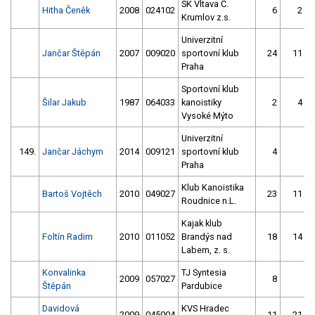
SK Vltava Č.
Hitha Čeněk
2008
024102
6
2
Krumlov z.s.
Univerzitní
Jančar Štěpán
2007
009020
sportovní klub
24
11
Praha
Sportovní klub
Šilar Jakub
1987
064033
kanoistiky
2
4
Vysoké Mýto
Univerzitní
149.
Jančar Jáchym
2014
009121
sportovní klub
4
Praha
Klub Kanoistika
Bartoš Vojtěch
2010
049027
23
11
Roudnice n.L.
Kajak klub
Foltín Radim
2010
011052
Brandýs nad
18
14
Labem, z. s.
Konvalinka
TJ Syntesia
2009
057027
8
Štěpán
Pardubice
Davidová
KVS Hradec
2009
045004
11
21