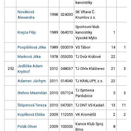
kanoistiky
Nováková
SK Vltava Č.
1998
024030
Alexandra
Krumlov z.s.
Sportovní klub
Krejza Filip
1989
064010
kanoistiky
1
Vysoké Mýto
Pospíšilová Jitka
1989
030019
VS Tábor
14
1
Marková Jitka
1978
053033
TJ Dvůr Králové
22
Jedlička Adam
252.
2012
048037
TJ Ohře Klášterec
21
3
Kryštof
Adamec Jáchym
2011
014043
TJ KRALUPY, z.s.
22
TJ Syntesia
Stehno Maxmilián
2010
057124
5
3
Pardubice
Štěpinová Tereza
2010
047001
TJ DNT VS Kadaň
13
11
Koplíková Eliška
2009
112055
VK Kroměříž
2
2
Kanoe Klub Spoj
Polák Oliver
2009
103053
8
Brno