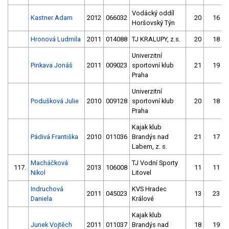
Vodácký oddíl
Kastner Adam
2012
066032
20
16
Horšovský Týn
Hronová Ludmila
2011
014088
TJ KRALUPY, z.s.
20
18
Univerzitní
Pinkava Jonáš
2011
009023
sportovní klub
21
19
Praha
Univerzitní
Podušková Julie
2010
009128
sportovní klub
20
18
Praha
Kajak klub
Pádivá Františka
2010
011036
Brandýs nad
21
17
Labem, z. s.
Macháčková
TJ Vodní Sporty
117.
2013
106008
11
11
Nikol
Litovel
Indruchová
KVS Hradec
2011
045023
13
23
Daniela
Králové
Kajak klub
Junek Vojtěch
2011
011037
Brandýs nad
18
19