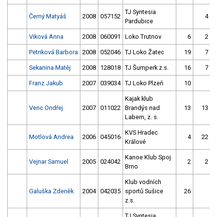
TJ Syntesia
Černý Matyáš
2008
057152
4
Pardubice
Viková Anna
2008
060091
Loko Trutnov
6
2
Petriková Barbora
2008
052046
TJ Loko Žatec
19
7
Sekanina Matěj
2008
128018
TJ Šumperk z.s.
16
7
Franz Jakub
2007
039034
TJ Loko Plzeň
10
Kajak klub
Venc Ondřej
2007
011022
Brandýs nad
13
13
Labem, z. s.
KVS Hradec
Motlová Andrea
2006
045016
4
22
Králové
Kanoe Klub Spoj
Vejnar Samuel
2005
024042
2
2
Brno
Klub vodních
Galuška Zdeněk
2004
042035
sportů Sušice
26
z.s.
TJ Syntesia