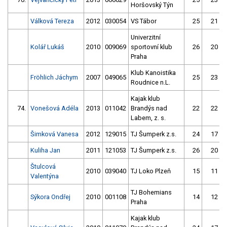
Horšovský Týn
Válková Tereza
2012
030054
VS Tábor
25
21
Univerzitní
Kolář Lukáš
2010
009069
sportovní klub
26
20
Praha
Klub Kanoistika
Fröhlich Jáchym
2007
049065
25
23
Roudnice n.L.
Kajak klub
74.
Vonešová Adéla
2013
011042
Brandýs nad
22
22
Labem, z. s.
Šimková Vanesa
2012
129015
TJ Šumperk z.s.
24
17
Kuliha Jan
2011
121053
TJ Šumperk z.s.
26
20
Štulcová
2010
039040
TJ Loko Plzeň
15
11
Valentýna
TJ Bohemians
Sýkora Ondřej
2010
001108
14
12
Praha
Kajak klub