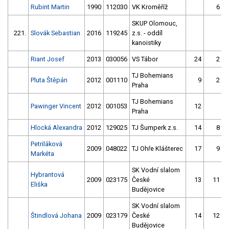
Rubint Martin
1990
112030
VK Kroměříž
6
SKUP Olomouc,
221.
Slovák Sebastian
2016
119245
z.s. - oddíl
kanoistiky
Riant Josef
2013
030056
VS Tábor
24
2
TJ Bohemians
Pluta Štěpán
2012
001110
9
2
Praha
TJ Bohemians
Pawinger Vincent
2012
001053
12
Praha
Hlocká Alexandra
2012
129025
TJ Šumperk z.s.
14
8
Petriláková
2009
048022
TJ Ohře Klášterec
17
9
Markéta
SK Vodní slalom
Hybrantová
2009
023175
České
13
11
Eliška
Budějovice
SK Vodní slalom
Štindlová Johana
2009
023179
České
14
12
Budějovice