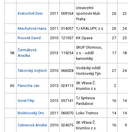
Univerzitní
Kratochvíl Devi
2011
009164
sportovní klub
26
22
Praha
Machutová Hana
2011
014057
TJ KRALUPY, z.s.
26
24
Rousek David
2010
121057
KK Opava
27
23
SKUP Olomouc,
Čermáková
58.
2013
119254
z.s. - oddíl
17
18
Anežka
kanoistiky
Vodácký oddíl
Táborský Vojtěch
2010
066028
27
24
Horšovský Týn
SK Vltava Č.
60.
Panocha Jan
2015
024115
2
Krumlov z.s.
TJ Syntesia
Vorel Filip
2013
057141
16
14
Pardubice
Bolehovský Oto
2011
060070
Loko Trutnov
14
14
SK Vltava Č.
Celnerová Amélie
2010
024075
16
9
Krumlov z.s.