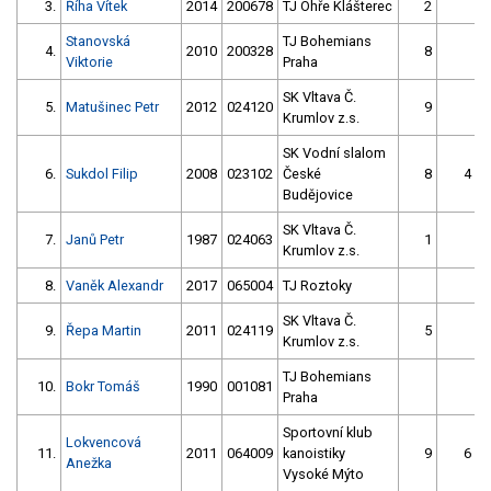
3.
Říha Vítek
2014
200678
TJ Ohře Klášterec
2
Stanovská
TJ Bohemians
4.
2010
200328
8
Viktorie
Praha
SK Vltava Č.
5.
Matušinec Petr
2012
024120
9
Krumlov z.s.
SK Vodní slalom
6.
Sukdol Filip
2008
023102
České
8
4
Budějovice
SK Vltava Č.
7.
Janů Petr
1987
024063
1
Krumlov z.s.
8.
Vaněk Alexandr
2017
065004
TJ Roztoky
SK Vltava Č.
9.
Řepa Martin
2011
024119
5
Krumlov z.s.
TJ Bohemians
10.
Bokr Tomáš
1990
001081
Praha
Sportovní klub
Lokvencová
11.
2011
064009
kanoistiky
9
6
Anežka
Vysoké Mýto