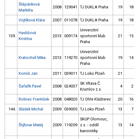
Štěpánková
2008
129041
TJ DUKLA Praha
19
18
Markéta
Vojtíková Klára
2007
011078
TJ DUKLA Praha
19
18
Univerzitní
Havlišová
139.
2013
009174
sportovní klub
21
15
Kristína
Praha
Univerzitní
Kratochvíl Mika
2013
119270
sportovní klub
19
14
Praha
Komiš Jan
2011
039011
TJ Loko Plzeň
21
SK Vltava Č.
Šafařík Pavel
2008
024037
4
2
Krumlov z.s.
Rolinec František
2008
048020
TJ Ohře Klášterec
20
16
144.
Sládek Michal
2009
039005
TJ Loko Plzeň
13
7
SKUP Olomouc,
Štýbnar Matěj
2009
119209
z.s. - oddíl
13
14
kanoistiky