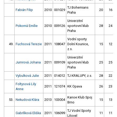
TJ Bohemians
Fabián Filip
2010
001029
20
16
Praha
Univerzitní
Pokorná Emílie
2010
009126
sportovní klub
28
24
Praha
Vodní sporty
49.
Fuchsová Terezie
2011
108047
Dolní Kounice,
15
12
z.s.
Univerzitní
Jumrová Johana
2011
009109
sportovní klub
25
25
Praha
Vybulková Julie
2011
014012
TJ KRALUPY, z.s.
28
22
Foltysová Lily
2011
121074
KK Opava
26
23
Anne
Kanoe Klub Spoj
53.
Nekudová Klára
2013
103004
15
13
Brno
TJ Vodní Sporty
Gabrlíková Eliška
2011
106099
11
11
Litovel