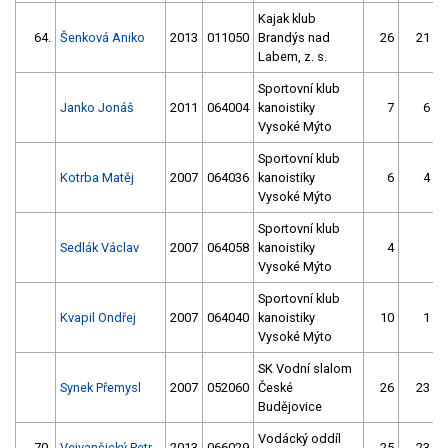
Kajak klub
64.
Šenková Aniko
2013
011050
Brandýs nad
26
21
Labem, z. s.
Sportovní klub
Janko Jonáš
2011
064004
kanoistiky
7
6
Vysoké Mýto
Sportovní klub
Kotrba Matěj
2007
064036
kanoistiky
6
4
Vysoké Mýto
Sportovní klub
Sedlák Václav
2007
064058
kanoistiky
4
Vysoké Mýto
Sportovní klub
Kvapil Ondřej
2007
064040
kanoistiky
10
1
Vysoké Mýto
SK Vodní slalom
Synek Přemysl
2007
052060
České
26
23
Budějovice
Vodácký oddíl
70.
Vejvančický Petr
2013
066029
25
23