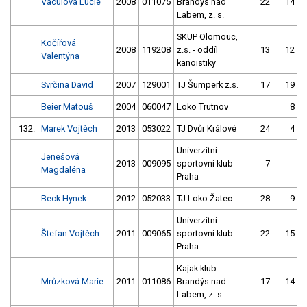
Vaculová Lucie
2008
011075
Brandýs nad
22
14
Labem, z. s.
SKUP Olomouc,
Kočířová
2008
119208
z.s. - oddíl
13
12
Valentýna
kanoistiky
Svrčina David
2007
129001
TJ Šumperk z.s.
17
19
Beier Matouš
2004
060047
Loko Trutnov
8
132.
Marek Vojtěch
2013
053022
TJ Dvůr Králové
24
4
Univerzitní
Jenešová
2013
009095
sportovní klub
7
Magdaléna
Praha
Beck Hynek
2012
052033
TJ Loko Žatec
28
9
Univerzitní
Štefan Vojtěch
2011
009065
sportovní klub
22
15
Praha
Kajak klub
Mrůzková Marie
2011
011086
Brandýs nad
17
14
Labem, z. s.