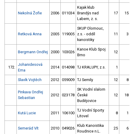
Kajak klub
Nekolná Žofie
2006
011034
Brandýs nad
17
15
Labem, z. s.
SKUP Olomouc,
Retková Anna
2005
119005
z.s. - oddíl
11
3
kanoistiky
Kanoe Klub Spoj
Bergmann Ondřej
2000
103026
12
Brno
Johanidesová
172.
2014
014098
TJ KRALUPY, z.s.
1
Ema
Slavík Vojtěch
2012
059009
TJ Semily
12
8
SK Vodní slalom
Pinkava Ondřej
2012
023178
České
12
18
Sebastian
Budějovice
TJ Vodní Sporty
Kutá Lucie
2011
106100
8
1
Litovel
Klub Kanoistika
Semerád Vít
2010
049026
25
6
Roudnice n.L.