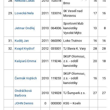
28.
Nekuda Lukáš
2010
103018
16
15
Brno
SK Veselí nad
29.
Lovecká Nela
2011
133016
17
16
Moravou
Sportovní klub
Jetmar Ondřej
2010
064006
kanoistiky
13
8
Vysoké Mýto
31.
Kuděj Jan
2011
060090
Loko Trutnov
16
16
32.
Kvapil Kryštof
2012
035001
TJ Slavia K. Vary
28
28
SKUP Olomouc,
Kašparů Emma
2011
119246
z.s. - oddíl
20
18
kanoistiky
SKUP Olomouc,
Čermák Vojtěch
2010
119253
z.s. - oddíl
16
15
kanoistiky
Ondráčková
2010
129028
TJ Šumperk z.s.
27
27
Barbora
JOHN Dennis
0
000000
KSG – Koeln