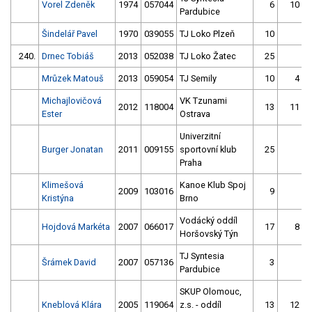
Vorel Zdeněk
1974
057044
6
10
Pardubice
Šindelář Pavel
1970
039055
TJ Loko Plzeň
10
240.
Drnec Tobiáš
2013
052038
TJ Loko Žatec
25
Mrůzek Matouš
2013
059054
TJ Semily
10
4
Michajlovičová
VK Tzunami
2012
118004
13
11
Ester
Ostrava
Univerzitní
Burger Jonatan
2011
009155
sportovní klub
25
Praha
Klimešová
Kanoe Klub Spoj
2009
103016
9
Kristýna
Brno
Vodácký oddíl
Hojdová Markéta
2007
066017
17
8
Horšovský Týn
TJ Syntesia
Šrámek David
2007
057136
3
Pardubice
SKUP Olomouc,
Kneblová Klára
2005
119064
z.s. - oddíl
13
12