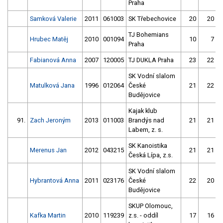
Praha
Samková Valerie
2011
061003
SK Třebechovice
20
20
TJ Bohemians
Hrubec Matěj
2010
001094
10
7
Praha
Fabianová Anna
2007
120005
TJ DUKLA Praha
23
22
SK Vodní slalom
Matulková Jana
1996
012064
České
21
22
Budějovice
Kajak klub
91.
Zach Jeroným
2013
011003
Brandýs nad
21
21
Labem, z. s.
SK Kanoistika
Merenus Jan
2012
043215
21
21
Česká Lípa, z.s.
SK Vodní slalom
Hybrantová Anna
2011
023176
České
22
20
Budějovice
SKUP Olomouc,
Kafka Martin
2010
119239
z.s. - oddíl
17
16