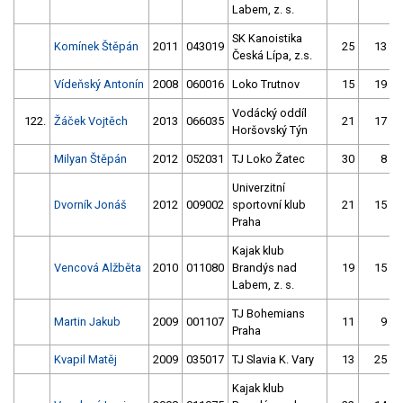
Labem, z. s.
SK Kanoistika
Komínek Štěpán
2011
043019
25
13
Česká Lípa, z.s.
Vídeňský Antonín
2008
060016
Loko Trutnov
15
19
Vodácký oddíl
122.
Žáček Vojtěch
2013
066035
21
17
Horšovský Týn
Milyan Štěpán
2012
052031
TJ Loko Žatec
30
8
Univerzitní
Dvorník Jonáš
2012
009002
sportovní klub
21
15
Praha
Kajak klub
Vencová Alžběta
2010
011080
Brandýs nad
19
15
Labem, z. s.
TJ Bohemians
Martin Jakub
2009
001107
11
9
Praha
Kvapil Matěj
2009
035017
TJ Slavia K. Vary
13
25
Kajak klub