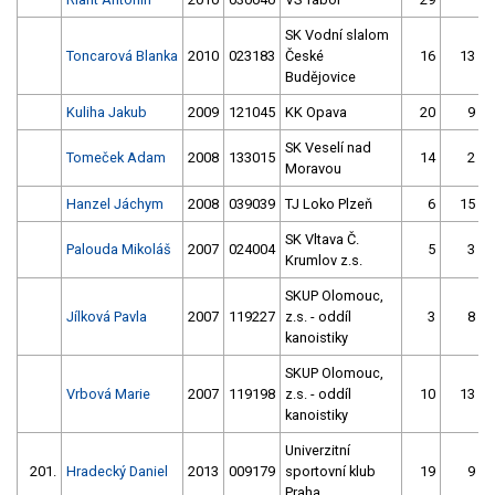
SK Vodní slalom
Toncarová Blanka
2010
023183
České
16
13
Budějovice
Kuliha Jakub
2009
121045
KK Opava
20
9
SK Veselí nad
Tomeček Adam
2008
133015
14
2
Moravou
Hanzel Jáchym
2008
039039
TJ Loko Plzeň
6
15
SK Vltava Č.
Palouda Mikoláš
2007
024004
5
3
Krumlov z.s.
SKUP Olomouc,
Jílková Pavla
2007
119227
z.s. - oddíl
3
8
kanoistiky
SKUP Olomouc,
Vrbová Marie
2007
119198
z.s. - oddíl
10
13
kanoistiky
Univerzitní
201.
Hradecký Daniel
2013
009179
sportovní klub
19
9
Praha