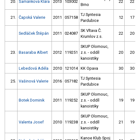
20.
Šamánková Klára
2013
103002
22
22
Brno
TJ Syntesia
21.
Čapská Valerie
2011
057158
12
17
Pardubice
SK Vltava Č.
Sedláček Štěpán
2011
024087
22
20
Krumlov z.s.
SKUP Olomouc,
23.
Basaraba Albert
2012
119251
z.s. - oddíl
20
20
kanoistiky
Lebedová Adéla
2010
121014
KK Opava
30
30
TJ Syntesia
25.
Vašinová Valerie
2016
057182
Pardubice
SKUP Olomouc,
Botek Dominik
2011
119252
z.s. - oddíl
19
19
kanoistiky
SKUP Olomouc,
Valenta Josef
2010
119238
z.s. - oddíl
21
19
kanoistiky
Kanoe Klub Spoj