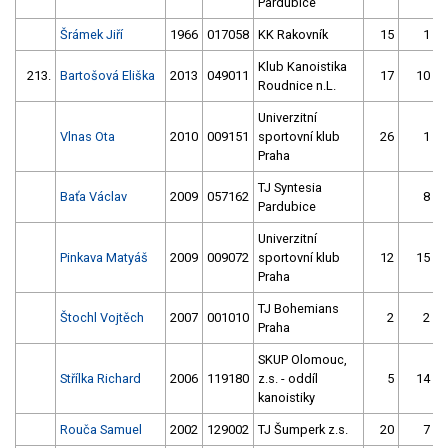
Pardubice
Šrámek Jiří
1966
017058
KK Rakovník
15
1
Klub Kanoistika
213.
Bartošová Eliška
2013
049011
17
10
Roudnice n.L.
Univerzitní
Vlnas Ota
2010
009151
sportovní klub
26
1
Praha
TJ Syntesia
Baťa Václav
2009
057162
8
Pardubice
Univerzitní
Pinkava Matyáš
2009
009072
sportovní klub
12
15
Praha
TJ Bohemians
Štochl Vojtěch
2007
001010
2
2
Praha
SKUP Olomouc,
Střílka Richard
2006
119180
z.s. - oddíl
5
14
kanoistiky
Rouča Samuel
2002
129002
TJ Šumperk z.s.
20
7