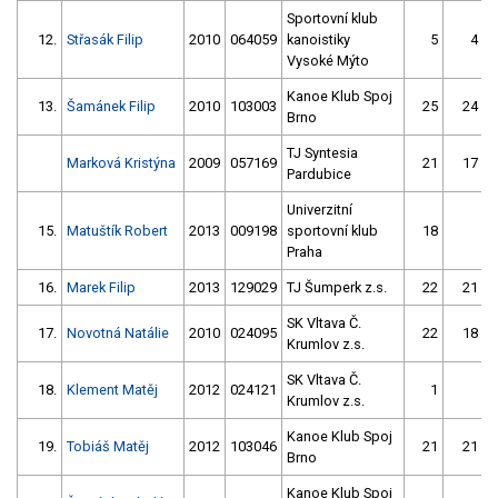
Sportovní klub
12.
Střasák Filip
2010
064059
kanoistiky
5
4
Vysoké Mýto
Kanoe Klub Spoj
13.
Šamánek Filip
2010
103003
25
24
Brno
TJ Syntesia
Marková Kristýna
2009
057169
21
17
Pardubice
Univerzitní
15.
Matuštík Robert
2013
009198
sportovní klub
18
Praha
16.
Marek Filip
2013
129029
TJ Šumperk z.s.
22
21
SK Vltava Č.
17.
Novotná Natálie
2010
024095
22
18
Krumlov z.s.
SK Vltava Č.
18.
Klement Matěj
2012
024121
1
Krumlov z.s.
Kanoe Klub Spoj
19.
Tobiáš Matěj
2012
103046
21
21
Brno
Kanoe Klub Spoj