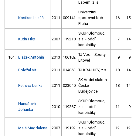
Labem, z. s.
Univerzitní
Kostkan Lukáš
2011
009141
sportovní klub
16
15
Praha
SKUP Olomouc,
Kutín Filip
2007
119218
z.s. - oddíl
7
14
kanoistiky
TJ Vodní Sporty
164.
Blažek Antonín
2013
106102
9
9
Litovel
Doležal Vít
2011
014063
TJ KRALUPY, z.s.
18
14
SK Vodní slalom
Petrová Lenka
2011
023040
České
18
14
Budějovice
SKUP Olomouc,
Hanušová
2010
119267
z.s. - oddíl
11
9
Johanka
kanoistiky
SKUP Olomouc,
Malá Magdalena
2007
119192
z.s. - oddíl
12
12
kanoistiky