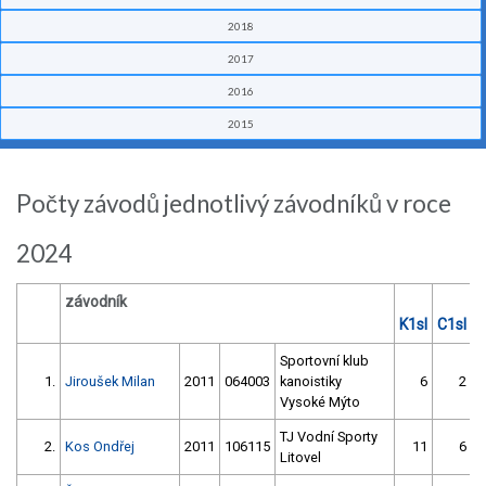
2018
2017
2016
2015
Počty závodů jednotlivý závodníků v roce
2024
závodník
K1sl
C1sl
C
Sportovní klub
1.
Jiroušek Milan
2011
064003
kanoistiky
6
2
Vysoké Mýto
TJ Vodní Sporty
2.
Kos Ondřej
2011
106115
11
6
Litovel