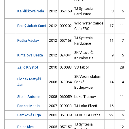
TJ Syntesia
Kejklíčková Nela
2012
057168
8
6
Pardubice
Wild Water Canoe
Perný Jakub Sami
2012
009202
17
11
Club FROL
TJ Syntesia
Peška Václav
2012
057163
11
7
Pardubice
SK Vltava Č.
Kintzlová Beata
2012
024041
9
5
Krumlov z.s.
Zajíc Kryštof
2010
030083
VS Tábor
28
SK Vodní slalom
Plocek Matyáš
2008
023064
České
14
14
Jan
Budějovice
Stolín Antonín
2008
060059
Loko Trutnov
11
Panzer Martin
2007
039033
TJ Loko Plzeň
16
Samková Olga
2005
061039
TJ DUKLA Praha
22
6
TJ Syntesia
Beier Alva
2005
057157
12