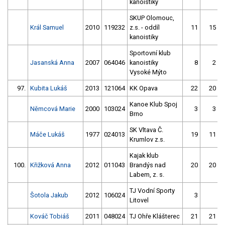
kanoistiky
SKUP Olomouc,
Král Samuel
2010
119232
z.s. - oddíl
11
15
kanoistiky
Sportovní klub
Jasanská Anna
2007
064046
kanoistiky
8
2
Vysoké Mýto
97.
Kubita Lukáš
2013
121064
KK Opava
22
20
Kanoe Klub Spoj
Němcová Marie
2000
103024
3
3
Brno
SK Vltava Č.
Máče Lukáš
1977
024013
19
11
Krumlov z.s.
Kajak klub
100.
Křižková Anna
2012
011043
Brandýs nad
20
20
Labem, z. s.
TJ Vodní Sporty
Šotola Jakub
2012
106024
3
Litovel
Kováč Tobiáš
2011
048024
TJ Ohře Klášterec
21
21