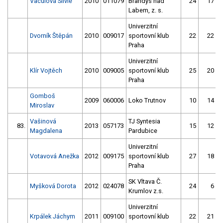
Vaculová Silvie
2010
011079
Brandýs nad
24
17
Labem, z. s.
Univerzitní
Dvorník Štěpán
2010
009017
sportovní klub
22
22
Praha
Univerzitní
Klír Vojtěch
2010
009005
sportovní klub
25
20
Praha
Gomboš
2009
060006
Loko Trutnov
10
14
Miroslav
Vašinová
TJ Syntesia
83.
2013
057173
15
12
Magdalena
Pardubice
Univerzitní
Votavová Anežka
2012
009175
sportovní klub
27
18
Praha
SK Vltava Č.
Myšková Dorota
2012
024078
24
6
Krumlov z.s.
Univerzitní
Krpálek Jáchym
2011
009100
sportovní klub
22
21